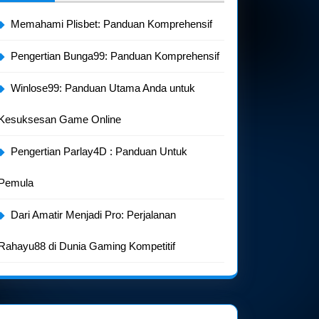
Memahami Plisbet: Panduan Komprehensif
Pengertian Bunga99: Panduan Komprehensif
Winlose99: Panduan Utama Anda untuk
Kesuksesan Game Online
Pengertian Parlay4D : Panduan Untuk
Pemula
Dari Amatir Menjadi Pro: Perjalanan
Rahayu88 di Dunia Gaming Kompetitif