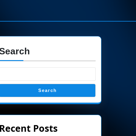
Search
Search
service.com
Recent Posts