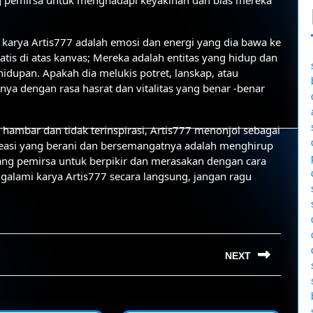
tang pemirsa untuk menghadapi keyakinan dan bias mereka
 karya Artis777 adalah emosi dan energi yang dia bawa ke
tis di atas kanvas; Mereka adalah entitas yang hidup dan
dupan. Apakah dia melukis potret, lanskap, atau
ya dengan rasa hasrat dan vitalitas yang benar -benar
 hambar dan tidak terinspirasi, Artis777 menonjol sebagai
 -kreasi yang berani dan bersemangatnya adalah menghirup
ang pemirsa untuk berpikir dan merasakan dengan cara
galami karya Artis777 secara langsung, jangan ragu
NEXT
Next
post: