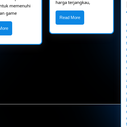
harga terjangkau,
untuk memenuhi
han game
Read
Read More
More
Read
More
More