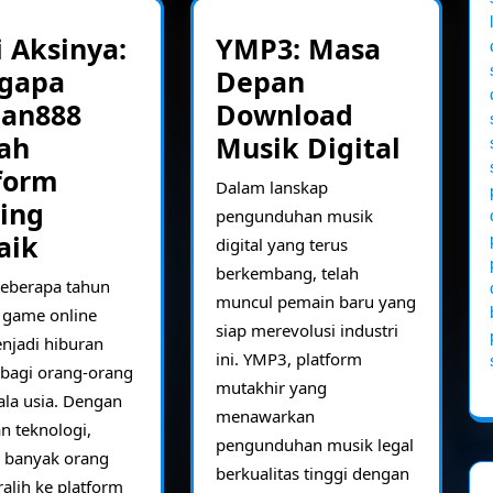
i Aksinya:
YMP3: Masa
gapa
Depan
ian888
Download
YMP3:
ah
Musik Digital
Masa
form
Dalam lanskap
Depan
ing
pengunduhan musik
Ikuti
Downl
aik
digital yang terus
Aksinya:
Musik
berkembang, telah
eberapa tahun
muncul pemain baru yang
Mengapa
Digital
, game online
siap merevolusi industri
Berlian888
enjadi hiburan
ini. YMP3, platform
adalah
 bagi orang-orang
mutakhir yang
ala usia. Dengan
Platform
menawarkan
n teknologi,
Gaming
pengunduhan musik legal
 banyak orang
Terbaik
berkualitas tinggi dengan
alih ke platform