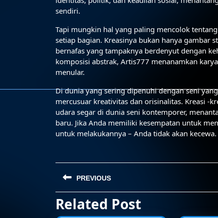
identitas, politik, dan keadilan sosial, menan
sendiri.
Tapi mungkin hal yang paling mencolok tentang
setiap bagian. Kreasinya bukan hanya gambar sta
bernafas yang tampaknya berdenyut dengan kehi
komposisi abstrak, Artis777 menanamkan karyan
menular.
Di dunia yang sering dipenuhi dengan seni yang
mercusuar kreativitas dan orisinalitas. Kreasi
udara segar di dunia seni kontemporer, menant
baru. Jika Anda memiliki kesempatan untuk men
untuk melakukannya – Anda tidak akan kecewa.
Post
PREVIOUS
navigation
Related Post
Previous
post: