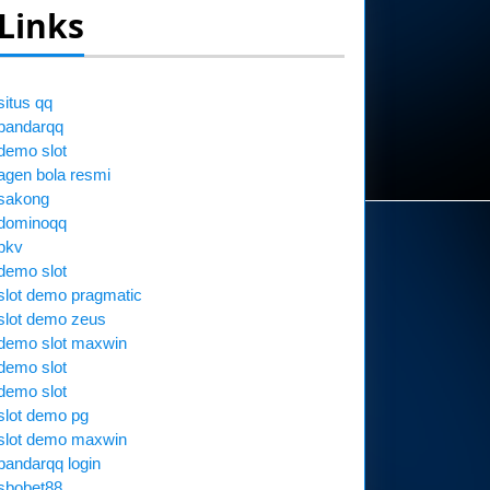
Links
situs qq
bandarqq
demo slot
agen bola resmi
sakong
dominoqq
pkv
demo slot
slot demo pragmatic
slot demo zeus
demo slot maxwin
demo slot
demo slot
slot demo pg
slot demo maxwin
bandarqq login
sbobet88