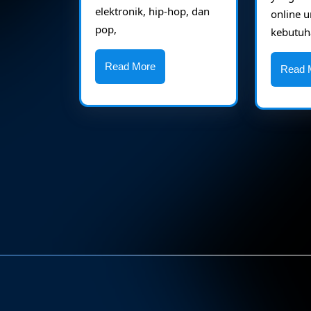
artis
elektronik, hip-hop, dan
online 
pop,
kebutu
Read
Read More
Read 
More