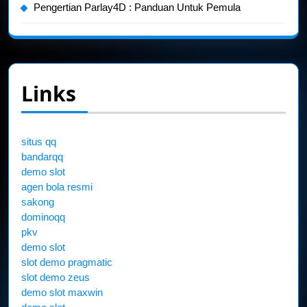
Pengertian Parlay4D : Panduan Untuk Pemula
Links
situs qq
bandarqq
demo slot
agen bola resmi
sakong
dominoqq
pkv
demo slot
slot demo pragmatic
slot demo zeus
demo slot maxwin