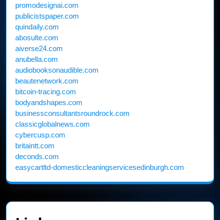
promodesignai.com
publicistspaper.com
quindaily.com
abosulte.com
aiverse24.com
anubella.com
audiobooksonaudible.com
beautenetwork.com
bitcoin-tracing.com
bodyandshapes.com
businessconsultantsroundrock.com
classicglobalnews.com
cybercusp.com
britaintt.com
deconds.com
easycartltd-domesticcleaningservicesedinburgh.com