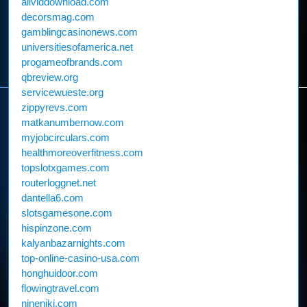
allviddownload.com
decorsmag.com
gamblingcasinonews.com
universitiesofamerica.net
progameofbrands.com
qbreview.org
servicewueste.org
zippyrevs.com
matkanumbernow.com
myjobcirculars.com
healthmoreoverfitness.com
topslotxgames.com
routerloggnet.net
dantella6.com
slotsgamesone.com
hispinzone.com
kalyanbazarnights.com
top-online-casino-usa.com
honghuidoor.com
flowingtravel.com
nineniki.com