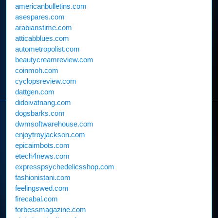
americanbulletins.com
asespares.com
arabianstime.com
atticabblues.com
autometropolist.com
beautycreamreview.com
coinmoh.com
cyclopsreview.com
dattgen.com
didoivatnang.com
dogsbarks.com
dwmsoftwarehouse.com
enjoytroyjackson.com
epicaimbots.com
etech4news.com
expresspsychedelicsshop.com
fashionistani.com
feelingswed.com
firecabal.com
forbessmagazine.com