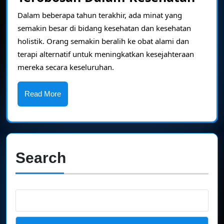
Kunc
Dalam beberapa tahun terakhir, ada minat yang
Man
semakin besar di bidang kesehatan dan kesehatan
Surg
holistik. Orang semakin beralih ke obat alami dan
Seb
terapi alternatif untuk meningkatkan kesejahteraan
mereka secara keseluruhan.
Tero
Dal
Read
Read More
Kese
More
Search