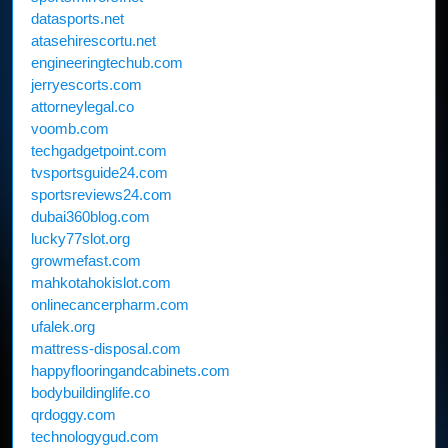
datasports.net
atasehirescortu.net
engineeringtechub.com
jerryescorts.com
attorneylegal.co
voomb.com
techgadgetpoint.com
tvsportsguide24.com
sportsreviews24.com
dubai360blog.com
lucky77slot.org
growmefast.com
mahkotahokislot.com
onlinecancerpharm.com
ufalek.org
mattress-disposal.com
happyflooringandcabinets.com
bodybuildinglife.co
qrdoggy.com
technologygud.com