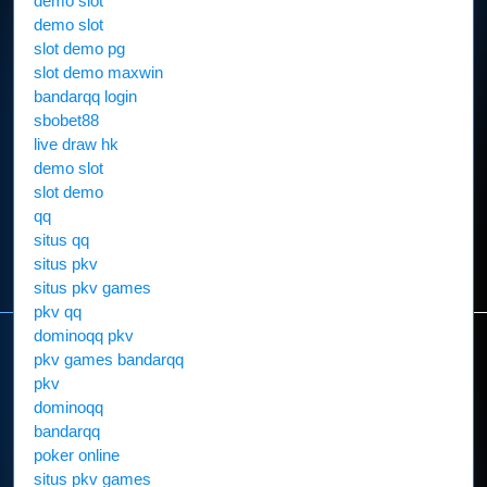
demo slot
demo slot
slot demo pg
slot demo maxwin
bandarqq login
sbobet88
live draw hk
demo slot
slot demo
qq
situs qq
situs pkv
situs pkv games
pkv qq
dominoqq pkv
pkv games bandarqq
pkv
dominoqq
bandarqq
poker online
situs pkv games