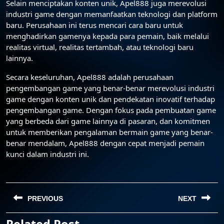
Selain menciptakan konten unik, Apel888 juga merevolusi
industri game dengan memanfaatkan teknologi dan platform
baru. Perusahaan ini terus mencari cara baru untuk
menghadirkan gamenya kepada para pemain, baik melalui
realitas virtual, realitas tertambah, atau teknologi baru
lainnya.
Secara keseluruhan, Apel888 adalah perusahaan
pengembangan game yang benar-benar merevolusi industri
game dengan konten unik dan pendekatan inovatif terhadap
pengembangan game. Dengan fokus pada pembuatan game
yang berbeda dari game lainnya di pasaran, dan komitmen
untuk memberikan pengalaman bermain game yang benar-
benar mendalam, Apel888 dengan cepat menjadi pemain
kunci dalam industri ini.
Post
navigation
PREVIOUS
NEXT
Related Post
Previous
Next