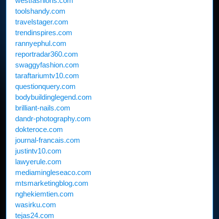
westfashions.com
toolshandy.com
travelstager.com
trendinspires.com
rannyephul.com
reportradar360.com
swaggyfashion.com
taraftariumtv10.com
questionquery.com
bodybuildinglegend.com
brilliant-nails.com
dandr-photography.com
dokteroce.com
journal-francais.com
justintv10.com
lawyerule.com
mediamingleseaco.com
mtsmarketingblog.com
nghekiemtien.com
wasirku.com
tejas24.com