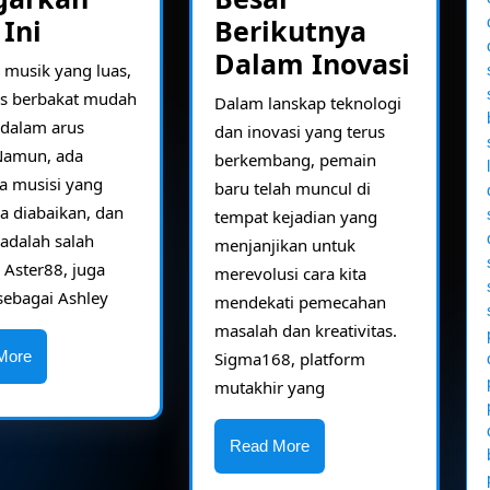
Aster88:
 Ini
Berikutnya
Artis
Memb
Dalam Inovasi
 musik yang luas,
yang
Kunci
tis berbakat mudah
Dalam lanskap teknologi
Perlu
Poten
 dalam arus
dan inovasi yang terus
Anda
Sigma
Namun, ada
berkembang, pemain
a musisi yang
Dengarkan
Hal
baru telah muncul di
sa diabaikan, dan
tempat kejadian yang
Saat
Besar
adalah salah
menjanjikan untuk
Ini
Berik
 Aster88, juga
merevolusi cara kita
Dala
sebagai Ashley
mendekati pemecahan
Inova
masalah dan kreativitas.
Read
More
Sigma168, platform
More
mutakhir yang
Read
Read More
More