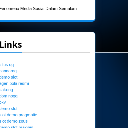
Fenomena Media Sosial Dalam Semalam
Links
situs qq
bandarqq
demo slot
agen bola resmi
sakong
dominoqq
pkv
demo slot
slot demo pragmatic
slot demo zeus
demo slot maxwin