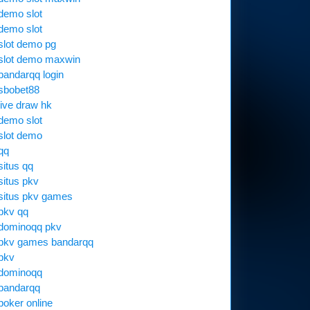
demo slot
demo slot
uka
slot demo pg
slot demo maxwin
bandarqq login
si
sbobet88
168:
live draw hk
demo slot
slot demo
qq
utnya
situs qq
m
situs pkv
situs pkv games
si
pkv qq
dominoqq pkv
pkv games bandarqq
pkv
dominoqq
bandarqq
poker online