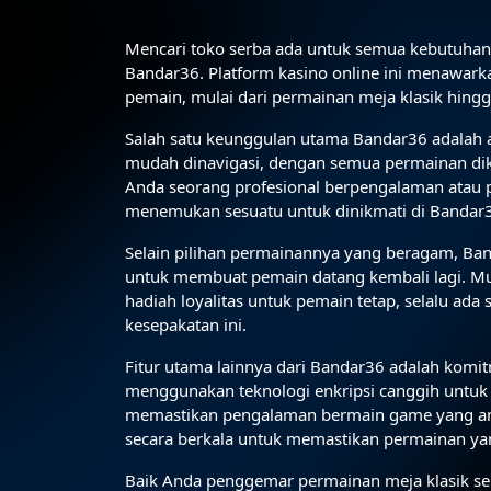
Mencari toko serba ada untuk semua kebutuhan p
Bandar36. Platform kasino online ini menawar
pemain, mulai dari permainan meja klasik hingg
Salah satu keunggulan utama Bandar36 adalah 
mudah dinavigasi, dengan semua permainan di
Anda seorang profesional berpengalaman atau
menemukan sesuatu untuk dinikmati di Bandar
Selain pilihan permainannya yang beragam, B
untuk membuat pemain datang kembali lagi. Mu
hadiah loyalitas untuk pemain tetap, selalu a
kesepakatan ini.
Fitur utama lainnya dari Bandar36 adalah komi
menggunakan teknologi enkripsi canggih untuk
memastikan pengalaman bermain game yang aman
secara berkala untuk memastikan permainan yang
Baik Anda penggemar permainan meja klasik sepe