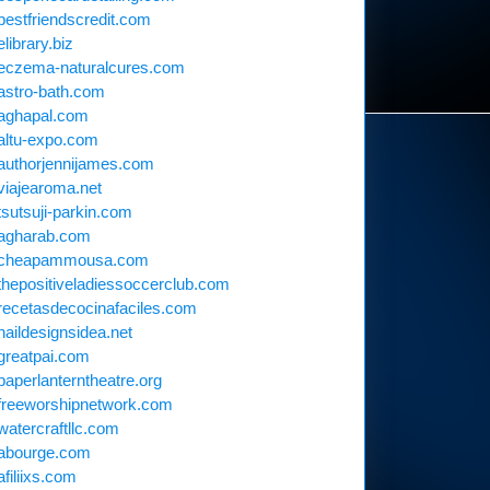
bestfriendscredit.com
elibrary.biz
eczema-naturalcures.com
astro-bath.com
aghapal.com
altu-expo.com
authorjennijames.com
viajearoma.net
tsutsuji-parkin.com
agharab.com
cheapammousa.com
thepositiveladiessoccerclub.com
recetasdecocinafaciles.com
naildesignsidea.net
greatpai.com
paperlanterntheatre.org
freeworshipnetwork.com
watercraftllc.com
abourge.com
afiliixs.com