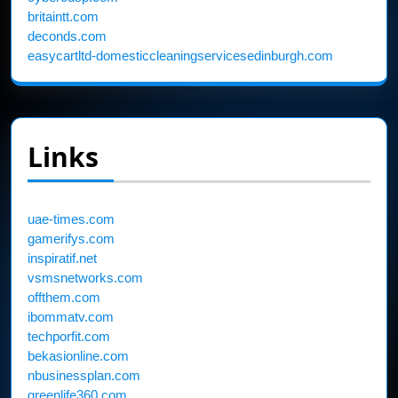
britaintt.com
deconds.com
easycartltd-domesticcleaningservicesedinburgh.com
Links
uae-times.com
gamerifys.com
inspiratif.net
vsmsnetworks.com
offthem.com
ibommatv.com
techporfit.com
bekasionline.com
nbusinessplan.com
greenlife360.com