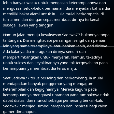
lebih banyak waktu untuk mengasah keterampilannya dan
menguasai seluk-beluk permainan, dia menyadari bahwa dia
memiliki bakat alami untuk itu. Dia mulai berkompetisi di
turnamen dan dengan cepat membuat dirinya terkenal
sebagai lawan yang tangguh.
Namun jalan menuju kesuksesan Sadewa77 bukannya tanpa
tantangan. Dia menghadapi persaingan sengit dari pemain
lain yang sama terampilnya, atau bahkan lebih, dari dirinya.
Ada kalanya dia meragukan dirinya sendiri dan
mempertimbangkan untuk menyerah. Namun, tekadnya
untuk sukses dan keyakinannya yang tak tergoyahkan pada
kemampuannya membuat dia terus maju.
Saat Sadewa77 terus bersaing dan berkembang, ia mulai
mendapatkan banyak penggemar yang mengagumi
keterampilan dan kegigihannya. Mereka kagum pada
kemampuannya mengatasi rintangan yang tampaknya tidak
dapat diatasi dan muncul sebagai pemenang berkali-kali.
Sadewa77 menjadi simbol harapan dan inspirasi bagi calon
gamer dimanapun.