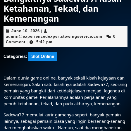
Ketahanan, Tekad, dan
Kemenangan
June
June 10, 2026
|
10,
admin@experi
admin@experiencedexpertstowingservice.com
0
|
2026
Comment
5:42 pm
|
Categories:
Slot Online
Dalam dunia game online, banyak sekali kisah kejayaan dan
kemenangan. Salah satu kisahnya adalah Sadewa77, seorang
pemain yang bangkit dari ketidakjelasan menjadi legenda di
komunitas game. Perjalanannya adalah perjalanan yang
penuh ketahanan, tekad, dan pada akhirnya, kemenangan.
Sadewa77 memulai karir gamenya seperti banyak pemain
lainnya, sebagai pemain biasa yang ingin bersenang-senang
dan menghabiskan waktu. Namun, saat dia menghabiskan