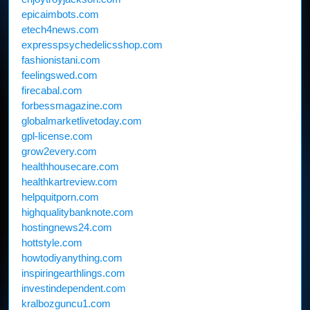
epicaimbots.com
etech4news.com
expresspsychedelicsshop.com
fashionistani.com
feelingswed.com
firecabal.com
forbessmagazine.com
globalmarketlivetoday.com
gpl-license.com
grow2every.com
healthhousecare.com
healthkartreview.com
helpquitporn.com
highqualitybanknote.com
hostingnews24.com
hottstyle.com
howtodiyanything.com
inspiringearthlings.com
investindependent.com
kralbozguncu1.com