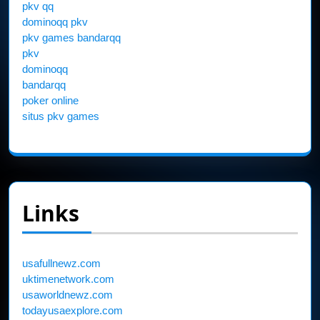
pkv qq
dominoqq pkv
pkv games bandarqq
pkv
dominoqq
bandarqq
poker online
situs pkv games
Links
usafullnewz.com
uktimenetwork.com
usaworldnewz.com
todayusaexplore.com