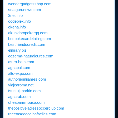
wondergadgetsshop.com
seatgurunews.com
3net.info
codeplex.info
okena.info
akunidpropokerqq.com
bespokecardetailing.com
bestfriendscredit.com
elibrary.biz
eczema-naturalcures.com
astro-bath.com
aghapal.com
altu-expo.com
authorjennijames.com
viajearoma.net
tsutsuji-parkin.com
agharab.com
cheapammousa.com
thepositiveladiessoccerclub.com
recetasdecocinafaciles.com