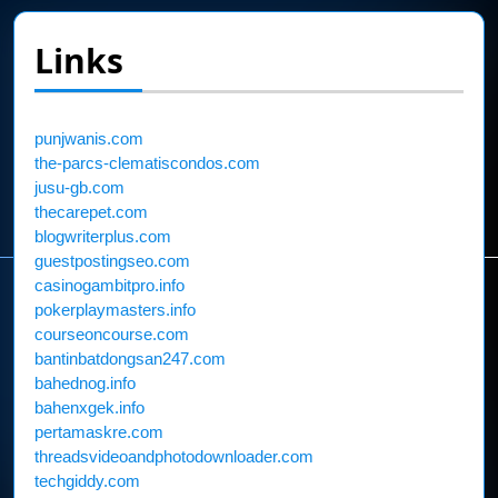
Links
punjwanis.com
the-parcs-clematiscondos.com
jusu-gb.com
thecarepet.com
blogwriterplus.com
guestpostingseo.com
casinogambitpro.info
pokerplaymasters.info
courseoncourse.com
bantinbatdongsan247.com
bahednog.info
bahenxgek.info
pertamaskre.com
threadsvideoandphotodownloader.com
techgiddy.com