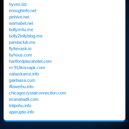
hyves.biz
enoughinfo.net
pinhive.net
warnabet.net
bollym4u.me
bolly2tollyblog.me
pandaclub.me
flyttevask.io
byhous.com
hartfordplazahotel.com
m-918kissapk.com
nabavkame.info
gakbiasa.com
iflowerhu.info
chicagocrystalconnection.com
imanabadii.com
trilipohu.info
appruptio.info