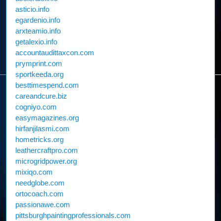
asticio.info
egardenio.info
arxteamio.info
getalexio.info
accountaudittaxcon.com
prymprint.com
sportkeeda.org
besttimespend.com
careandcure.biz
cogniyo.com
easymagazines.org
hirfanjilasmi.com
hometricks.org
leathercraftpro.com
microgridpower.org
mixiqo.com
needglobe.com
ortocoach.com
passionawe.com
pittsburghpaintingprofessionals.com