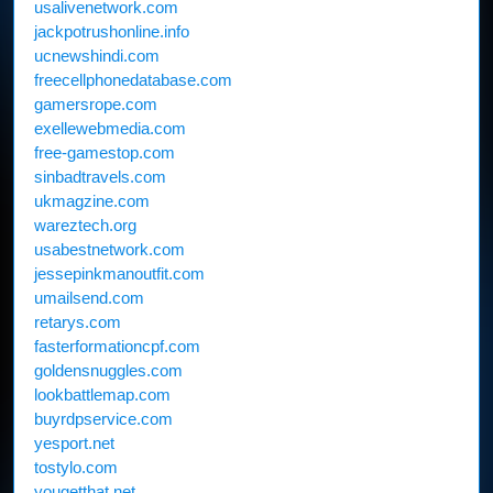
usalivenetwork.com
jackpotrushonline.info
ucnewshindi.com
freecellphonedatabase.com
gamersrope.com
exellewebmedia.com
free-gamestop.com
sinbadtravels.com
ukmagzine.com
wareztech.org
usabestnetwork.com
jessepinkmanoutfit.com
umailsend.com
retarys.com
fasterformationcpf.com
goldensnuggles.com
lookbattlemap.com
buyrdpservice.com
yesport.net
tostylo.com
yougetthat.net