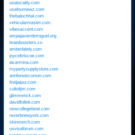
usalocality.com
usafournewz.com
thebalochhal.com
vehicularmaster.com
vibesaccent.com
ampajavierdemiguel.org
brainboosters.co
amberlately.com
joycebriscoe.com
aicarmina.com
mypartysupplystore.com
annforwisconsin.com
findjaipur.com
cultofjim.com
glimmerick.com
davidfollett.com
newcollegebeat.com
reverbnewyork.com
skinmerch.com
usvisaforum.com