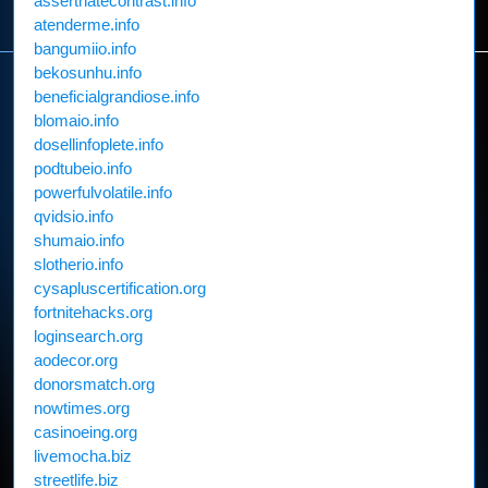
asserthatecontrast.info
atenderme.info
bangumiio.info
bekosunhu.info
beneficialgrandiose.info
blomaio.info
dosellinfoplete.info
podtubeio.info
powerfulvolatile.info
qvidsio.info
shumaio.info
slotherio.info
cysapluscertification.org
fortnitehacks.org
loginsearch.org
aodecor.org
donorsmatch.org
nowtimes.org
casinoeing.org
livemocha.biz
streetlife.biz