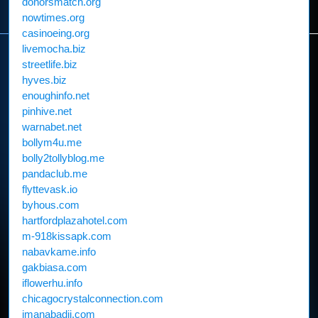
donorsmatch.org
nowtimes.org
casinoeing.org
livemocha.biz
streetlife.biz
hyves.biz
enoughinfo.net
pinhive.net
warnabet.net
bollym4u.me
bolly2tollyblog.me
pandaclub.me
flyttevask.io
byhous.com
hartfordplazahotel.com
m-918kissapk.com
nabavkame.info
gakbiasa.com
iflowerhu.info
chicagocrystalconnection.com
imanabadii.com