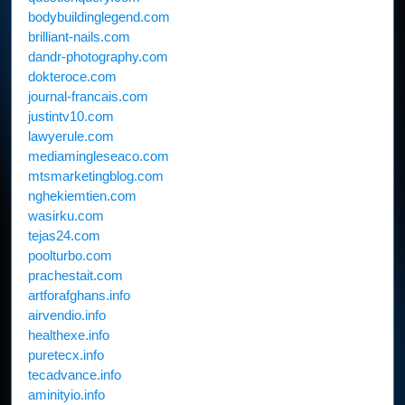
bodybuildinglegend.com
brilliant-nails.com
dandr-photography.com
dokteroce.com
journal-francais.com
justintv10.com
lawyerule.com
mediamingleseaco.com
mtsmarketingblog.com
nghekiemtien.com
wasirku.com
tejas24.com
poolturbo.com
prachestait.com
artforafghans.info
airvendio.info
healthexe.info
puretecx.info
tecadvance.info
aminityio.info