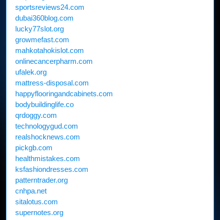
sportsreviews24.com
dubai360blog.com
lucky77slot.org
growmefast.com
mahkotahokislot.com
onlinecancerpharm.com
ufalek.org
mattress-disposal.com
happyflooringandcabinets.com
bodybuildinglife.co
qrdoggy.com
technologygud.com
realshocknews.com
pickgb.com
healthmistakes.com
ksfashiondresses.com
patterntrader.org
cnhpa.net
sitalotus.com
supernotes.org