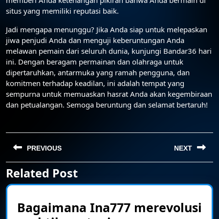
memberi Anda ketenangan pikiran bahwa Anda bermain di
situs yang memiliki reputasi baik.
Jadi mengapa menunggu? Jika Anda siap untuk melepaskan
jiwa penjudi Anda dan menguji keberuntungan Anda
melawan pemain dari seluruh dunia, kunjungi Bandar36 hari
ini. Dengan beragam permainan dan olahraga untuk
dipertaruhkan, antarmuka yang ramah pengguna, dan
komitmen terhadap keadilan, ini adalah tempat yang
sempurna untuk memuaskan hasrat Anda akan kegembiraan
dan petualangan. Semoga beruntung dan selamat bertaruh!
Post
navigation
PREVIOUS
NEXT
Related Post
Previous
Next
post:
post:
Bagaimana Ina777 merevolusi