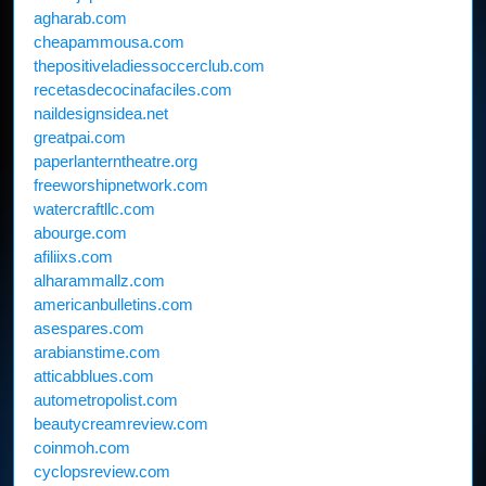
agharab.com
cheapammousa.com
thepositiveladiessoccerclub.com
recetasdecocinafaciles.com
naildesignsidea.net
greatpai.com
paperlanterntheatre.org
freeworshipnetwork.com
watercraftllc.com
abourge.com
afiliixs.com
alharammallz.com
americanbulletins.com
asespares.com
arabianstime.com
atticabblues.com
autometropolist.com
beautycreamreview.com
coinmoh.com
cyclopsreview.com