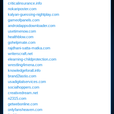
criticalinsurance.info
nokariposter.com
kalyan-guessing-nightplay.com
gameofpanels.com
androidappsdownloader.com
usetimenow.com
healthblow.com
gohelpmate.com
rajdhani-satta-matka.com
writerscraft.net
elearning-childprotection.com
wrestling4mena.com
knowledgeforall.info
brand2lastio.com
usadigitalservices.com
socialhoppers.com
creativedream.net
n2315.com
getwebonline.com
onlyfansheaven.com