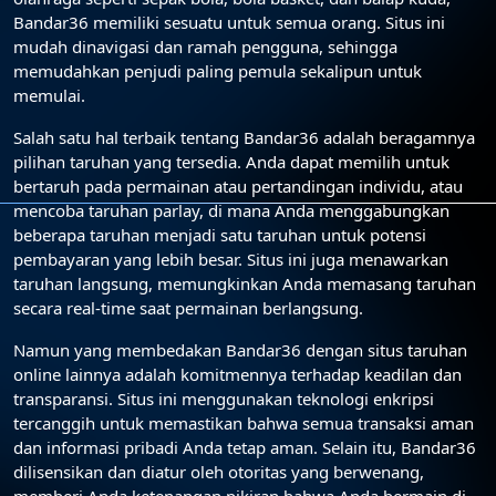
Bandar36 memiliki sesuatu untuk semua orang. Situs ini
mudah dinavigasi dan ramah pengguna, sehingga
memudahkan penjudi paling pemula sekalipun untuk
memulai.
Salah satu hal terbaik tentang Bandar36 adalah beragamnya
pilihan taruhan yang tersedia. Anda dapat memilih untuk
bertaruh pada permainan atau pertandingan individu, atau
mencoba taruhan parlay, di mana Anda menggabungkan
beberapa taruhan menjadi satu taruhan untuk potensi
pembayaran yang lebih besar. Situs ini juga menawarkan
taruhan langsung, memungkinkan Anda memasang taruhan
secara real-time saat permainan berlangsung.
Namun yang membedakan Bandar36 dengan situs taruhan
online lainnya adalah komitmennya terhadap keadilan dan
transparansi. Situs ini menggunakan teknologi enkripsi
tercanggih untuk memastikan bahwa semua transaksi aman
dan informasi pribadi Anda tetap aman. Selain itu, Bandar36
dilisensikan dan diatur oleh otoritas yang berwenang,