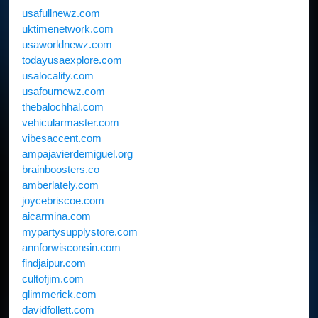
usafullnewz.com
uktimenetwork.com
usaworldnewz.com
todayusaexplore.com
usalocality.com
usafournewz.com
thebalochhal.com
vehicularmaster.com
vibesaccent.com
ampajavierdemiguel.org
brainboosters.co
amberlately.com
joycebriscoe.com
aicarmina.com
mypartysupplystore.com
annforwisconsin.com
findjaipur.com
cultofjim.com
glimmerick.com
davidfollett.com