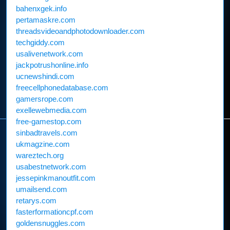
bahenxgek.info
pertamaskre.com
threadsvideoandphotodownloader.com
techgiddy.com
usalivenetwork.com
jackpotrushonline.info
ucnewshindi.com
freecellphonedatabase.com
gamersrope.com
exellewebmedia.com
free-gamestop.com
sinbadtravels.com
ukmagzine.com
wareztech.org
usabestnetwork.com
jessepinkmanoutfit.com
umailsend.com
retarys.com
fasterformationcpf.com
goldensnuggles.com