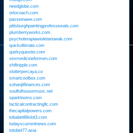
needglobe.com
ortocoach.com
passionawe.com
pittsburghpaintingprofessionals.com
plumberryworks.com
psychoterapiawioletanowak.com
quickultimate.com
quirkyquester.com
sexmedicineformen.com
shiftripple.com
slotterpercaya.co
smartcoolbox.com
sohanjitfinances.com
soulfulhousemusic.net
sparklooms.com
tacticalcontractingllc.com
thecapitalpowers.com
tobabet88slot3.com
todayscurrentnews.com
totobet77.asia