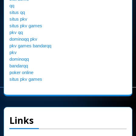
qq
situs qq
situs pkv
situs pkv games
pkv qq
dominoqq pkv
pkv games bandarqq
pkv
dominoqq
bandarqq
poker online
situs pkv games
Links