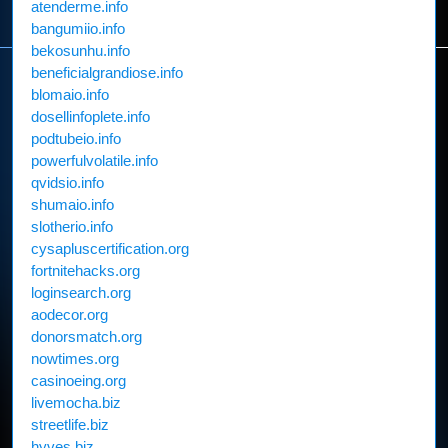
atenderme.info
bangumiio.info
bekosunhu.info
beneficialgrandiose.info
blomaio.info
dosellinfoplete.info
podtubeio.info
powerfulvolatile.info
qvidsio.info
shumaio.info
slotherio.info
cysapluscertification.org
fortnitehacks.org
loginsearch.org
aodecor.org
donorsmatch.org
nowtimes.org
casinoeing.org
livemocha.biz
streetlife.biz
hyves.biz