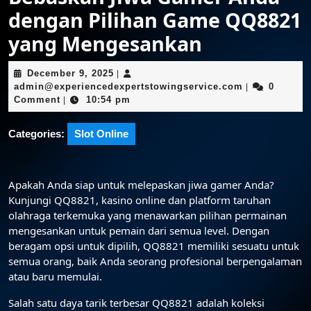
dengan Pilihan Game QQ8821
yang Mengesankan
December
December 9, 2025
|
9,
admin@experi
admin@experiencedexpertstowingservice.com
0
|
2025
Comment
10:54 pm
|
Categories:
Slot Online
Apakah Anda siap untuk melepaskan jiwa gamer Anda?
Kunjungi QQ8821, kasino online dan platform taruhan
olahraga terkemuka yang menawarkan pilihan permainan
mengesankan untuk pemain dari semua level. Dengan
beragam opsi untuk dipilih, QQ8821 memiliki sesuatu untuk
semua orang, baik Anda seorang profesional berpengalaman
atau baru memulai.
Salah satu daya tarik terbesar QQ8821 adalah koleksi