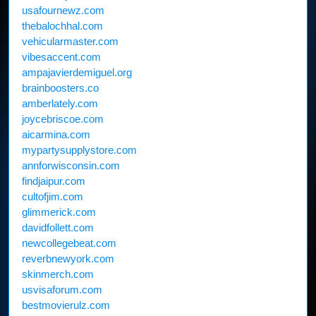
usafournewz.com
thebalochhal.com
vehicularmaster.com
vibesaccent.com
ampajavierdemiguel.org
brainboosters.co
amberlately.com
joycebriscoe.com
aicarmina.com
mypartysupplystore.com
annforwisconsin.com
findjaipur.com
cultofjim.com
glimmerick.com
davidfollett.com
newcollegebeat.com
reverbnewyork.com
skinmerch.com
usvisaforum.com
bestmovierulz.com