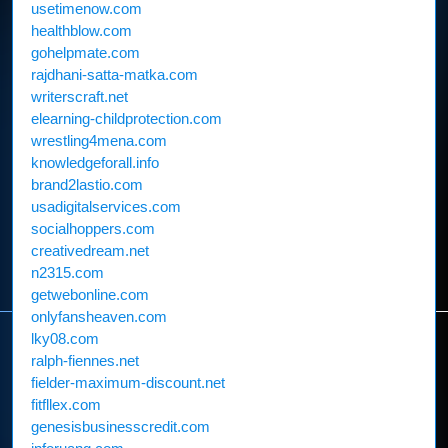
usetimenow.com
healthblow.com
gohelpmate.com
rajdhani-satta-matka.com
writerscraft.net
elearning-childprotection.com
wrestling4mena.com
knowledgeforall.info
brand2lastio.com
usadigitalservices.com
socialhoppers.com
creativedream.net
n2315.com
getwebonline.com
onlyfansheaven.com
lky08.com
ralph-fiennes.net
fielder-maximum-discount.net
fitfllex.com
genesisbusinesscredit.com