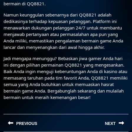
bermain di QQ8821.
Namun keunggulan sebenarnya dari QQ8821 adalah
dedikasinya terhadap kepuasan pelanggan. Platform ini
menawarkan dukungan pelanggan 24/7 untuk membantu
menjawab pertanyaan atau permasalahan apa pun yang
Anda miliki, memastikan pengalaman bermain game Anda
lancar dan menyenangkan dari awal hingga akhir.
Jadi mengapa menunggu? Bebaskan jiwa gamer Anda hari
ini dengan pilihan permainan QQ8821 yang mengesankan.
Baik Anda ingin menguji keberuntungan Anda di kasino atau
memasang taruhan pada tim favorit Anda, QQ8821 memiliki
semua yang Anda butuhkan untuk memuaskan hasrat
bermain game Anda. Bergabunglah sekarang dan mulailah
bermain untuk meraih kemenangan besar!
Post
navigation
PREVIOUS
NEXT