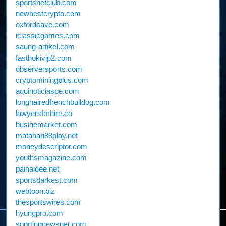
sportsnetclub.com
newbestcrypto.com
oxfordsave.com
iclassicgames.com
saung-artikel.com
fasthokivip2.com
observersports.com
cryptominingplus.com
aquinoticiaspe.com
longhairedfrenchbulldog.com
lawyersforhire.co
businemarket.com
matahari88play.net
moneydescriptor.com
youthsmagazine.com
painaidee.net
sportsdarkest.com
webtoon.biz
thesportswires.com
hyungpro.com
sportingnewsnet.com