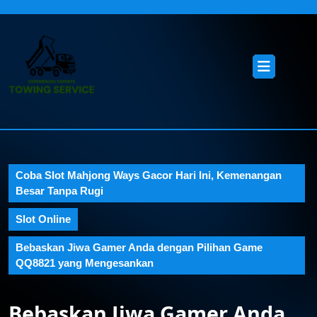
Skip
to
content
Skip
Open
to
Button
content
Coba Slot Mahjong Ways Gacor Hari Ini, Kemenangan
Besar Tanpa Rugi
Slot Online
Bebaskan Jiwa Gamer Anda dengan Pilihan Game
QQ8821 yang Mengesankan
Bebaskan Jiwa Gamer Anda