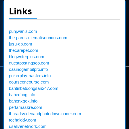
Links
punjwanis.com
the-parcs-clematiscondos.com
jusu-gb.com
thecarepet.com
blogwriterplus.com
guestpostingseo.com
casinogambitpro.info
pokerplaymasters.info
courseoncourse.com
bantinbatdongsan247.com
bahednog.info
bahenxgek.info
pertamaskre.com
threadsvideoandphotodownloader.com
techgiddy.com
usalivenetwork.com