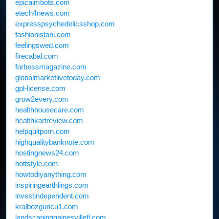
epicaimbots.com
etech4news.com
expresspsychedelicsshop.com
fashionistani.com
feelingswed.com
firecabal.com
forbessmagazine.com
globalmarketlivetoday.com
gpl-license.com
grow2every.com
healthhousecare.com
healthkartreview.com
helpquitporn.com
highqualitybanknote.com
hostingnews24.com
hottstyle.com
howtodiyanything.com
inspiringearthlings.com
investindependent.com
kralbozguncu1.com
landscapinggainesvillefl.com