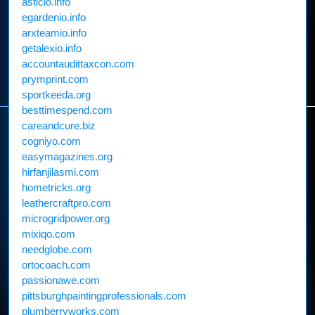
asticio.info
egardenio.info
arxteamio.info
getalexio.info
accountaudittaxcon.com
prymprint.com
sportkeeda.org
besttimespend.com
careandcure.biz
cogniyo.com
easymagazines.org
hirfanjilasmi.com
hometricks.org
leathercraftpro.com
microgridpower.org
mixiqo.com
needglobe.com
ortocoach.com
passionawe.com
pittsburghpaintingprofessionals.com
plumberryworks.com