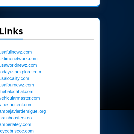
Links
usafullnewz.com
uktimenetwork.com
usaworldnewz.com
todayusaexplore.com
usalocality.com
usafournewz.com
thebalochhal.com
vehicularmaster.com
vibesaccent.com
ampajavierdemiguel.org
brainboosters.co
amberlately.com
joycebriscoe.com