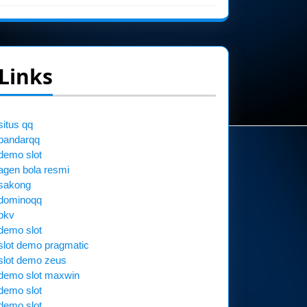
Links
situs qq
bandarqq
demo slot
agen bola resmi
sakong
dominoqq
pkv
demo slot
slot demo pragmatic
slot demo zeus
demo slot maxwin
demo slot
demo slot