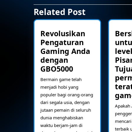
navigation
Related Post
Previous
post:
Revolusikan
Bers
Pengaturan
untu
Gaming Anda
leve
dengan
Pisa
Revolusikan
GBO5000
Tuju
Pengaturan
per
Bermain game telah
Gaming
tera
menjadi hobi yang
Anda
gam
populer bagi orang-orang
dengan
dari segala usia, dengan
Apakah 
jutaan pemain di seluruh
GBO5000
pengge
dunia menghabiskan
mencari
waktu berjam-jam di
terbaik