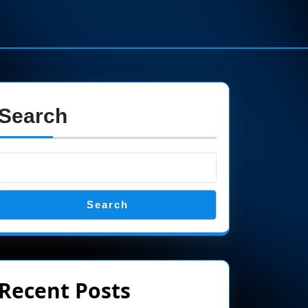
Search
Search
e.com
Recent Posts