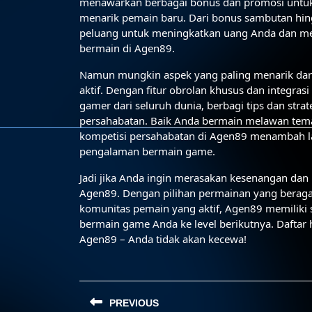
menawarkan berbagai bonus dan promosi untu
menarik pemain baru. Dari bonus sambutan hing
peluang untuk meningkatkan uang Anda dan m
bermain di Agen89.
Namun mungkin aspek yang paling menarik dar
aktif. Dengan fitur obrolan khusus dan integra
gamer dari seluruh dunia, berbagi tips dan str
persahabatan. Baik Anda bermain melawan tema
kompetisi persahabatan di Agen89 menambah l
pengalaman bermain game.
Jadi jika Anda ingin merasakan kesenangan da
Agen89. Dengan pilihan permainan yang beraga
komunitas pemain yang aktif, Agen89 memili
bermain game Anda ke level berikutnya. Daftar 
Agen89 – Anda tidak akan kecewa!
Post
PREVIOUS