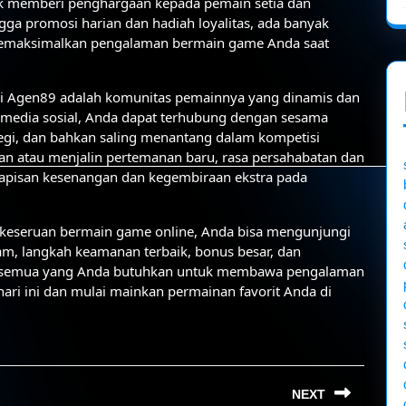
k memberi penghargaan kepada pemain setia dan
ga promosi harian dan hadiah loyalitas, ada banyak
emaksimalkan pengalaman bermain game Anda saat
i Agen89 adalah komunitas pemainnya yang dinamis dan
si media sosial, Anda dapat terhubung dengan sesama
ategi, dan bahkan saling menantang dalam kompetisi
n atau menjalin pertemanan baru, rasa persahabatan dan
apisan kesenangan dan kegembiraan ekstra pada
n keseruan bermain game online, Anda bisa mengunjungi
m, langkah keamanan terbaik, bonus besar, dan
ki semua yang Anda butuhkan untuk membawa pengalaman
hari ini dan mulai mainkan permainan favorit Anda di
NEXT