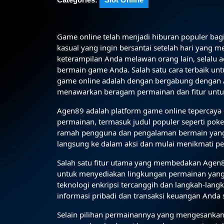
Game online telah menjadi hiburan populer bagi
kasual yang ingin bersantai setelah hari yang 
keterampilan Anda melawan orang lain, selalu 
bermain game Anda. Salah satu cara terbaik u
game online adalah dengan bergabung dengan 
menawarkan beragam permainan dan fitur untu
Agen89 adalah platform game online tepercaya
permainan, termasuk judul populer seperti poke
ramah pengguna dan pengalaman bermain yan
langsung ke dalam aksi dan mulai menikmati pe
Salah satu fitur utama yang membedakan Agen8
untuk menyediakan lingkungan permainan yang
teknologi enkripsi tercanggih dan langkah-lan
informasi pribadi dan transaksi keuangan Anda 
Selain pilihan permainannya yang mengesankan