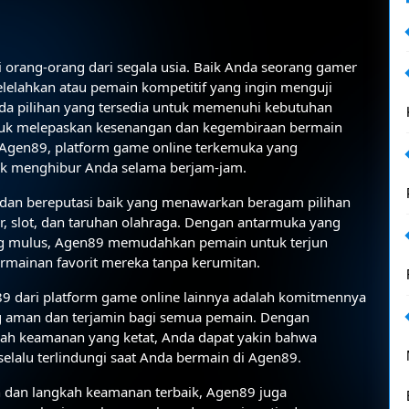
 orang-orang dari segala usia. Baik Anda seorang gamer
melelahkan atau pemain kompetitif yang ingin menguji
ada pilihan yang tersedia untuk memenuhi kebutuhan
ntuk melepaskan kesenangan dan kegembiraan bermain
Agen89, platform game online terkemuka yang
k menghibur Anda selama berjam-jam.
 dan bereputasi baik yang menawarkan beragam pilihan
r, slot, dan taruhan olahraga. Dengan antarmuka yang
g mulus, Agen89 memudahkan pemain untuk terjun
rmainan favorit mereka tanpa kerumitan.
9 dari platform game online lainnya adalah komitmennya
 aman dan terjamin bagi semua pemain. Dengan
gkah keamanan yang ketat, Anda dapat yakin bahwa
selalu terlindungi saat Anda bermain di Agen89.
 dan langkah keamanan terbaik, Agen89 juga