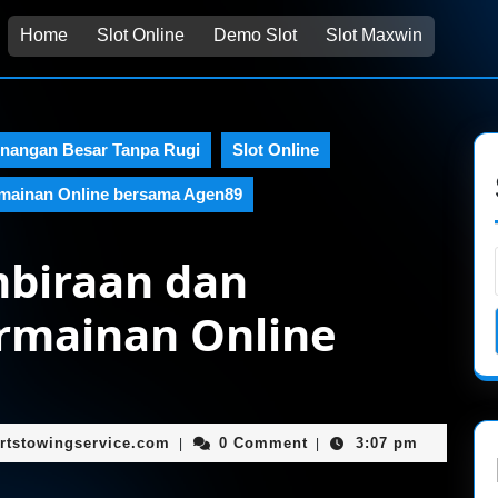
Home
Slot Online
Demo Slot
Slot Maxwin
enangan Besar Tanpa Rugi
Slot Online
mainan Online bersama Agen89
biraan dan
rmainan Online
admin@experiencedexpertstowingservic
rtstowingservice.com
0 Comment
3:07 pm
|
|