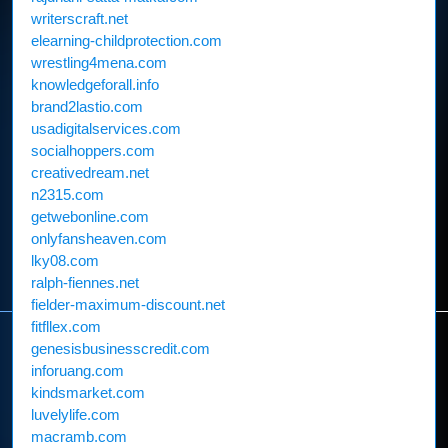
writerscraft.net
elearning-childprotection.com
wrestling4mena.com
knowledgeforall.info
brand2lastio.com
usadigitalservices.com
socialhoppers.com
creativedream.net
n2315.com
getwebonline.com
onlyfansheaven.com
lky08.com
ralph-fiennes.net
fielder-maximum-discount.net
fitfllex.com
genesisbusinesscredit.com
inforuang.com
kindsmarket.com
luvelylife.com
macramb.com