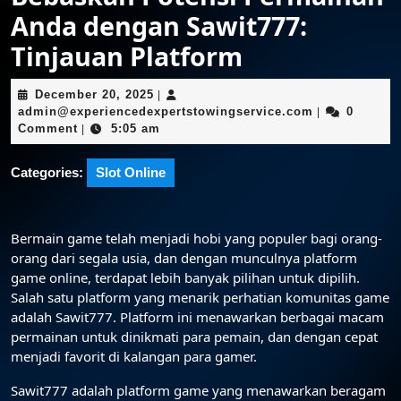
Anda dengan Sawit777:
Tinjauan Platform
December
December 20, 2025
|
20,
admin@experi
admin@experiencedexpertstowingservice.com
0
|
2025
Comment
5:05 am
|
Categories:
Slot Online
Bermain game telah menjadi hobi yang populer bagi orang-
orang dari segala usia, dan dengan munculnya platform
game online, terdapat lebih banyak pilihan untuk dipilih.
Salah satu platform yang menarik perhatian komunitas game
adalah Sawit777. Platform ini menawarkan berbagai macam
permainan untuk dinikmati para pemain, dan dengan cepat
menjadi favorit di kalangan para gamer.
Sawit777 adalah platform game yang menawarkan beragam