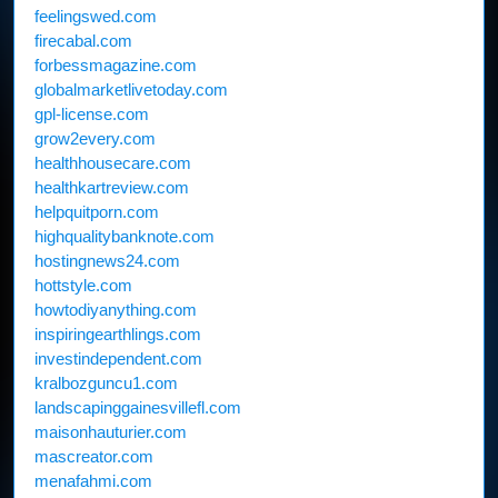
feelingswed.com
firecabal.com
forbessmagazine.com
globalmarketlivetoday.com
gpl-license.com
grow2every.com
healthhousecare.com
healthkartreview.com
helpquitporn.com
highqualitybanknote.com
hostingnews24.com
hottstyle.com
howtodiyanything.com
inspiringearthlings.com
investindependent.com
kralbozguncu1.com
landscapinggainesvillefl.com
maisonhauturier.com
mascreator.com
menafahmi.com