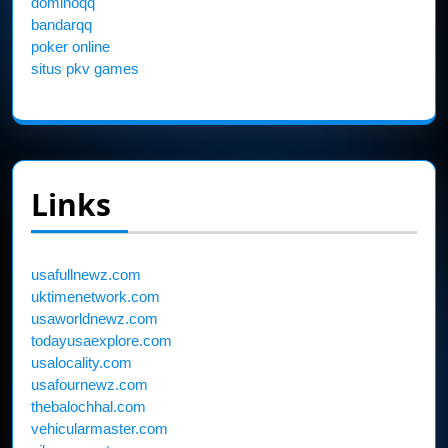
dominoqq
bandarqq
poker online
situs pkv games
Links
usafullnewz.com
uktimenetwork.com
usaworldnewz.com
todayusaexplore.com
usalocality.com
usafournewz.com
thebalochhal.com
vehicularmaster.com