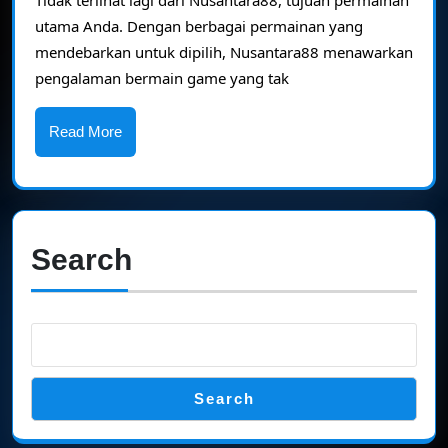
yan
utama Anda. Dengan berbagai permainan yang
men
mendebarkan untuk dipilih, Nusantara88 menawarkan
pengalaman bermain game yang tak
di
nus
Read
Read More
tuj
More
per
pam
And
Search
Search