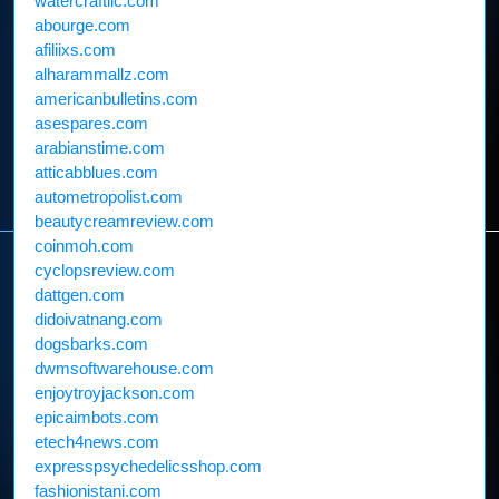
watercraftllc.com
abourge.com
afiliixs.com
alharammallz.com
americanbulletins.com
asespares.com
arabianstime.com
atticabblues.com
autometropolist.com
beautycreamreview.com
coinmoh.com
cyclopsreview.com
dattgen.com
didoivatnang.com
dogsbarks.com
dwmsoftwarehouse.com
enjoytroyjackson.com
epicaimbots.com
etech4news.com
expresspsychedelicsshop.com
fashionistani.com