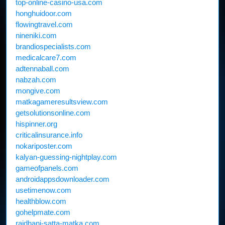
top-online-casino-usa.com
honghuidoor.com
flowingtravel.com
nineniki.com
brandiospecialists.com
medicalcare7.com
adtennaball.com
nabzah.com
mongive.com
matkagameresultsview.com
getsolutionsonline.com
hispinner.org
criticalinsurance.info
nokariposter.com
kalyan-guessing-nightplay.com
gameofpanels.com
androidappsdownloader.com
usetimenow.com
healthblow.com
gohelpmate.com
rajdhani-satta-matka.com