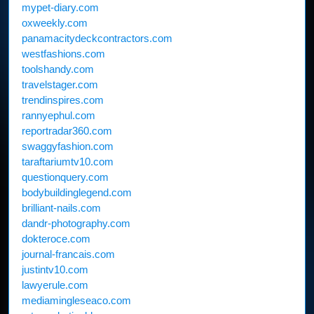
mypet-diary.com
oxweekly.com
panamacitydeckcontractors.com
westfashions.com
toolshandy.com
travelstager.com
trendinspires.com
rannyephul.com
reportradar360.com
swaggyfashion.com
taraftariumtv10.com
questionquery.com
bodybuildinglegend.com
brilliant-nails.com
dandr-photography.com
dokteroce.com
journal-francais.com
justintv10.com
lawyerule.com
mediamingleseaco.com