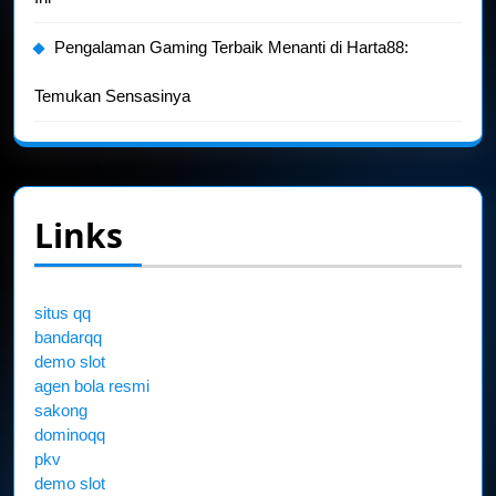
Pengalaman Gaming Terbaik Menanti di Harta88:
Temukan Sensasinya
Links
situs qq
bandarqq
demo slot
agen bola resmi
sakong
dominoqq
pkv
demo slot