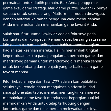
permainan untuk dipilih pemain. Baik Anda penggemar
game aksi, game strategi, atau game puzzle, Sawit777 punya
sesuatu untuk semua orang. Platform ini mudah dinavigasi,
dengan antarmuka ramah pengguna yang memudahkan
Anda menemukan dan memainkan game favorit Anda.
Salah satu fitur utama Sawit777 adalah fokusnya pada
komunitas dan kompetisi. Pemain dapat bersaing satu sama
lain dalam turnamen online, dan bahkan memenangkan
hadiah atas keahlian mereka. Hal ini menambah tingkat
kegembiraan ekstra pada pengalaman bermain game, dan
mendorong pemain untuk mendorong diri mereka sendiri
untuk berkembang dan menjadi yang terbaik dalam game
favorit mereka.
Fitur hebat lainnya dari Sawit777 adalah kompatibilitas
selulernya. Pemain dapat mengakses platform ini dari
smartphone atau tablet mereka, memungkinkan mereka
memainkan game favorit mereka saat bepergian. Hal ini
memudahkan Anda untuk tetap terhubung dengan
komunitas game dan tidak pernah melewatkan aksinya.