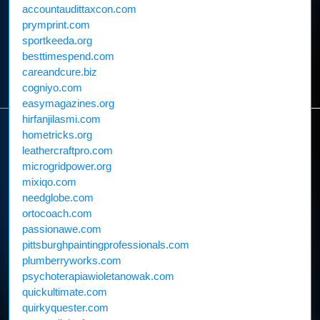
accountaudittaxcon.com
prymprint.com
sportkeeda.org
besttimespend.com
careandcure.biz
cogniyo.com
easymagazines.org
hirfanjilasmi.com
hometricks.org
leathercraftpro.com
microgridpower.org
mixiqo.com
needglobe.com
ortocoach.com
passionawe.com
pittsburghpaintingprofessionals.com
plumberryworks.com
psychoterapiawioletanowak.com
quickultimate.com
quirkyquester.com