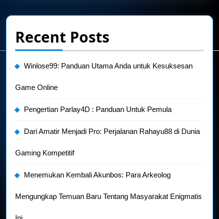
Recent Posts
Winlose99: Panduan Utama Anda untuk Kesuksesan
Game Online
Pengertian Parlay4D : Panduan Untuk Pemula
Dari Amatir Menjadi Pro: Perjalanan Rahayu88 di Dunia
Gaming Kompetitif
Menemukan Kembali Akunbos: Para Arkeolog
Mengungkap Temuan Baru Tentang Masyarakat Enigmatis
Ini