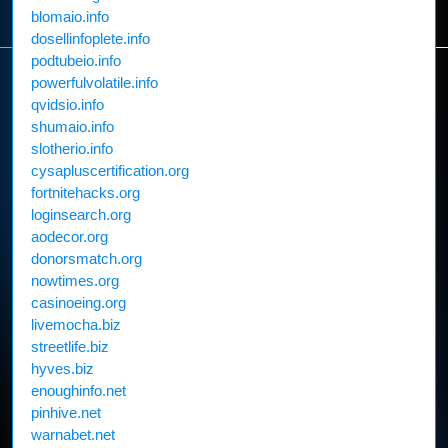
blomaio.info
dosellinfoplete.info
podtubeio.info
powerfulvolatile.info
qvidsio.info
shumaio.info
slotherio.info
cysapluscertification.org
fortnitehacks.org
loginsearch.org
aodecor.org
donorsmatch.org
nowtimes.org
casinoeing.org
livemocha.biz
streetlife.biz
hyves.biz
enoughinfo.net
pinhive.net
warnabet.net