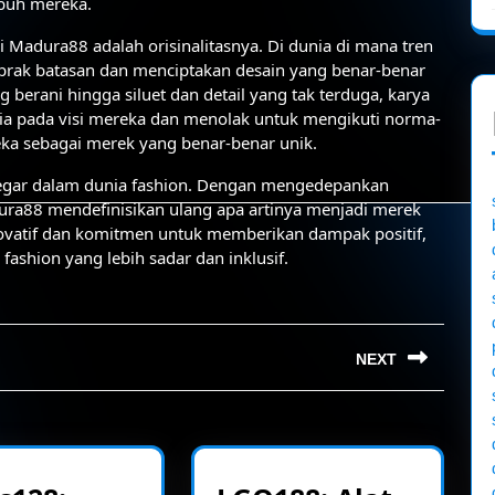
ubuh mereka.
Madura88 adalah orisinalitasnya. Di dunia di mana tren
brak batasan dan menciptakan desain yang benar-benar
g berani hingga siluet dan detail yang tak terduga, karya
ia pada visi mereka dan menolak untuk mengikuti norma-
ka sebagai merek yang benar-benar unik.
segar dalam dunia fashion. Dengan mengedepankan
Madura88 mendefinisikan ulang apa artinya menjadi merek
inovatif dan komitmen untuk memberikan dampak positif,
shion yang lebih sadar dan inklusif.
NEXT
Next
post: