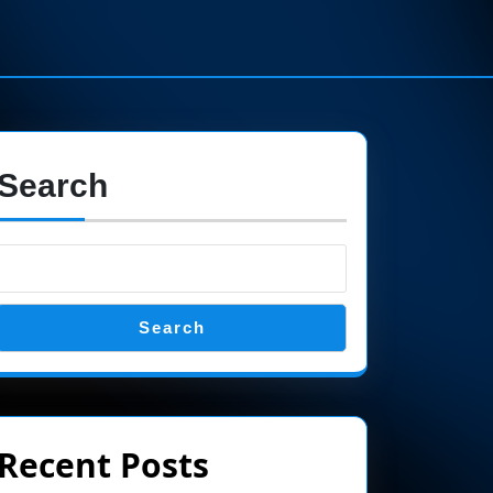
Search
Search
e.com
Recent Posts