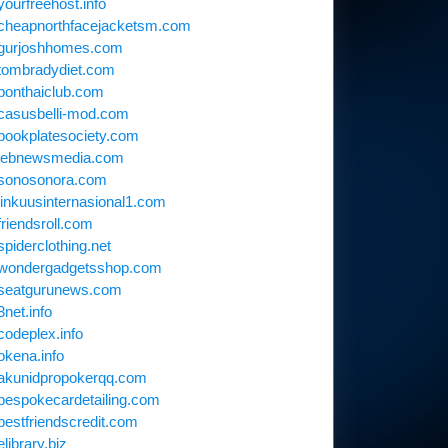
yourfreehost.info
cheapnorthfacejacketsm.com
gurjoshhomes.com
tombradydiet.com
bonthaiclub.com
casusbelli-mod.com
bookplatesociety.com
lebnewsmedia.com
sonosonora.com
linkuusinternasional1.com
friendsroll.com
spiderclothing.net
wondergadgetsshop.com
seatgurunews.com
3net.info
codeplex.info
okena.info
akunidpropokerqq.com
bespokecardetailing.com
bestfriendscredit.com
elibrary.biz