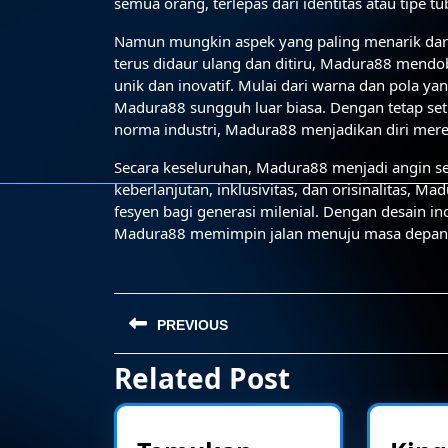
semua orang, terlepas dari identitas atau tipe t
Namun mungkin aspek yang paling menarik dari 
terus didaur ulang dan ditiru, Madura88 mendo
unik dan inovatif. Mulai dari warna dan pola yan
Madura88 sungguh luar biasa. Dengan tetap set
norma industri, Madura88 menjadikan diri mere
Secara keseluruhan, Madura88 menjadi angin 
keberlanjutan, inklusivitas, dan orisinalitas, 
fesyen bagi generasi milenial. Dengan desain 
Madura88 memimpin jalan menuju masa depan fa
Post
PREVIOUS
navigation
Related Post
Previous
post: