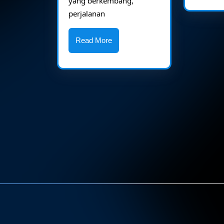
yang berkembang,
perjalanan
Read
Read More
More