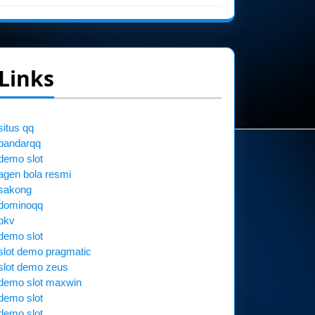
Links
situs qq
bandarqq
demo slot
agen bola resmi
sakong
dominoqq
pkv
demo slot
slot demo pragmatic
slot demo zeus
demo slot maxwin
demo slot
demo slot