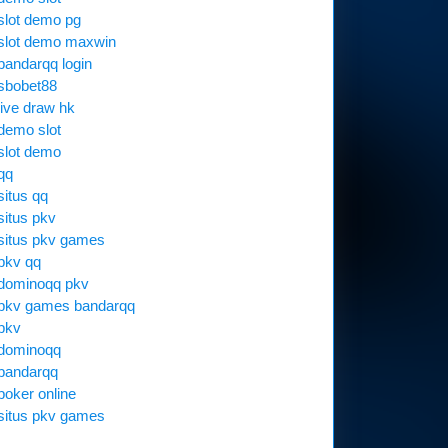
slot demo pg
slot demo maxwin
bandarqq login
:
sbobet88
live draw hk
demo slot
slot demo
qq
situs qq
emar
situs pkv
situs pkv games
pkv qq
dominoqq pkv
pkv games bandarqq
pkv
dominoqq
bandarqq
poker online
situs pkv games