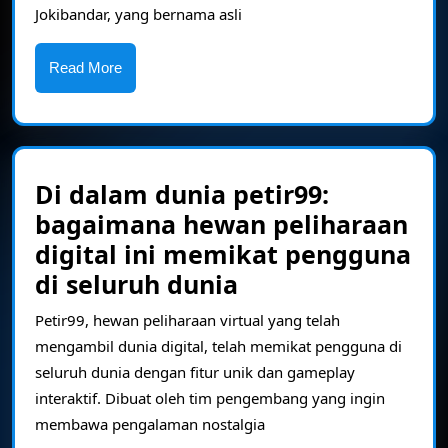
Jokibandar, yang bernama asli
Read
Read More
More
Di dalam dunia petir99:
bagaimana hewan peliharaan
digital ini memikat pengguna
Di
di seluruh dunia
dalam
Petir99, hewan peliharaan virtual yang telah
dunia
mengambil dunia digital, telah memikat pengguna di
petir99:
seluruh dunia dengan fitur unik dan gameplay
bagaimana
interaktif. Dibuat oleh tim pengembang yang ingin
membawa pengalaman nostalgia
hewan