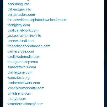
bahednog.info
bahenxgek.info
pertamaskre.com
threadsvideoandphotodownloader.com
techgiddy.com
usalivenetwork.com
jackpotrushonline.info
ucnewshindi.com
freecellphonedatabase.com
gamersrope.com
exellewebmedia.com
free-gamestop.com
sinbadtravels.com
ukmagzine.com
wareztech.org
usabestnetwork.com
jessepinkmanoutfit.com
umailsend.com
retarys.com
fasterformationcpf.com