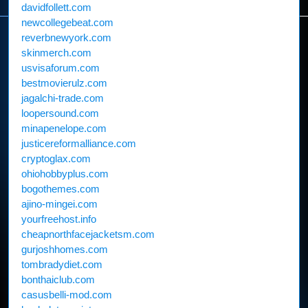
davidfollett.com
newcollegebeat.com
reverbnewyork.com
skinmerch.com
usvisaforum.com
bestmovierulz.com
jagalchi-trade.com
loopersound.com
minapenelope.com
justicereformalliance.com
cryptoglax.com
ohiohobbyplus.com
bogothemes.com
ajino-mingei.com
yourfreehost.info
cheapnorthfacejacketsm.com
gurjoshhomes.com
tombradydiet.com
bonthaiclub.com
casusbelli-mod.com