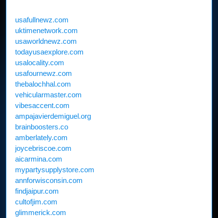
usafullnewz.com
uktimenetwork.com
usaworldnewz.com
todayusaexplore.com
usalocality.com
usafournewz.com
thebalochhal.com
vehicularmaster.com
vibesaccent.com
ampajavierdemiguel.org
brainboosters.co
amberlately.com
joycebriscoe.com
aicarmina.com
mypartysupplystore.com
annforwisconsin.com
findjaipur.com
cultofjim.com
glimmerick.com