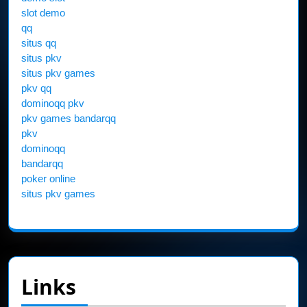
slot demo
qq
situs qq
situs pkv
situs pkv games
pkv qq
dominoqq pkv
pkv games bandarqq
pkv
dominoqq
bandarqq
poker online
situs pkv games
Links