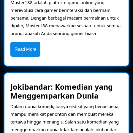
Pla
Master188 adalah platform game online yang
per
merevolusi cara gamer berinteraksi dan bermain
onli
bersama. Dengan berbagai macam permainan untuk
terb
dipilih, Master188 menawarkan sesuatu untuk semua
orang, apakah Anda seorang gamer biasa
unt
gam
Read
Read More
di
More
man
-
man
Jokibandar: Komedian yang
Jokibanda
Menggemparkan Dunia
Komedia
Dalam dunia komedi, hanya sedikit yang benar-benar
yang
mampu memikat penonton dan membuat mereka
Menggem
tertawa hingga menangis. Salah satu komedian yang
Dunia
menggemparkan dunia tidak lain adalah Jokibandar.