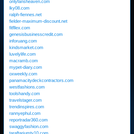
onlyfansheaven.com
lky08.com
ralph-fiennes.net
fielder-maximum-discount.net
fitfllex.com
genesisbusinesscredit.com
inforuang.com
kindsmarket.com
luvelylife.com
macramb.com
mypet-diary.com
oxweekly.com
panamacitydeckcontractors.com
westfashions.com
toolshandy.com
travelstager.com
trendinspires.com
rannyephul.com
reportradar360.com
swaggyfashion.com
taraftariumtv10.com