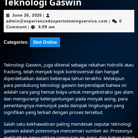
Teknologi Gaswin
June
June 26, 2026
|
26,
admin@experi
admin@experiencedexpertstowingservice.com
0
|
2026
Comment
4:09 am
|
Categories:
Slot Online
Teknologi Gaswin, juga dikenal sebagai rekahan hidrolik atau
fracking, telah menjadi topik kontroversial dan hangat
diperdebatkan dalam beberapa tahun terakhir. Meskipun
para pendukung teknologi gaswin berpendapat bahwa ini
adalah cara yang hemat biaya untuk mengekstraksi gas alam
dan mengurangi ketergantungan pada minyak asing, para
penentangnya menunjuk pada dampak lingkungan yang
signifikan yang terkait dengan proses tersebut.
Salah satu kekhawatiran paling mendesak seputar teknologi
gaswin adalah potensinya mencemari sumber air. Prosesnya
melibatkan penyuntikan campuran air, pasir, dan bahan kimia