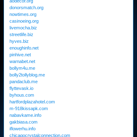
aodecor.org
donorsmatch.org
nowtimes.org
casinoeing.org
livemocha.biz
streetlife.biz
hyves.biz
enoughinfo.net
pinhive.net
warnabet.net
bollym4u.me
bolly2tollyblog.me
pandaclub.me
flyttevask.io
byhous.com
hartfordplazahotel.com
m-918kissapk.com
nabavkame.info
gakbiasa.com
iflowerhu.info
chicagocrystalconnection.com