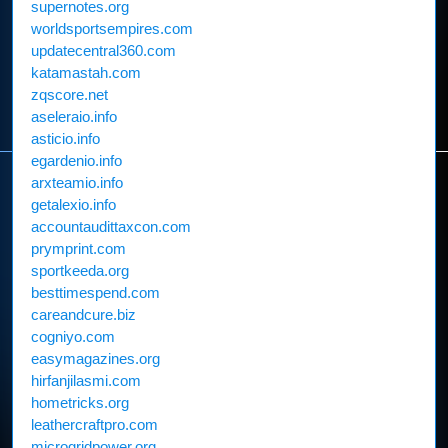
supernotes.org
worldsportsempires.com
updatecentral360.com
katamastah.com
zqscore.net
aseleraio.info
asticio.info
egardenio.info
arxteamio.info
getalexio.info
accountaudittaxcon.com
prymprint.com
sportkeeda.org
besttimespend.com
careandcure.biz
cogniyo.com
easymagazines.org
hirfanjilasmi.com
hometricks.org
leathercraftpro.com
microgridpower.org