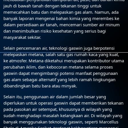
jauh di bawah tanah dengan tekanan tinggi untuk
memecahkan batu dan melepaskan gas alam. Namun, ada
banyak laporan mengenai bahan kimia yang merembes ke
dalam persediaan air tanah, mencemari sumber air minum
dan menimbulkan risiko kesehatan yang serius bagi
masyarakat sekitar.
Selain pencemaran air, teknologi gaswin juga berpotensi
melepaskan metana, salah satu gas rumah kaca yang kuat,
ke atmosfer. Metana diketahui merupakan kontributor utama
perubahan iklim, dan kebocoran metana selama proses
gaswin dapat mengimbangi potensi manfaat penggunaan
gas alam sebagai alternatif yang lebih ramah lingkungan
dibandingkan batu bara atau minyak.
Selain itu, penggunaan air dalam jumlah besar yang
diperlukan untuk operasi gaswin dapat memberikan tekanan
pada pasokan air setempat, khususnya di wilayah yang
sudah menghadapi masalah kelangkaan air. Di wilayah yang
banyak menggunakan teknologi gaswin, seperti Marcellus