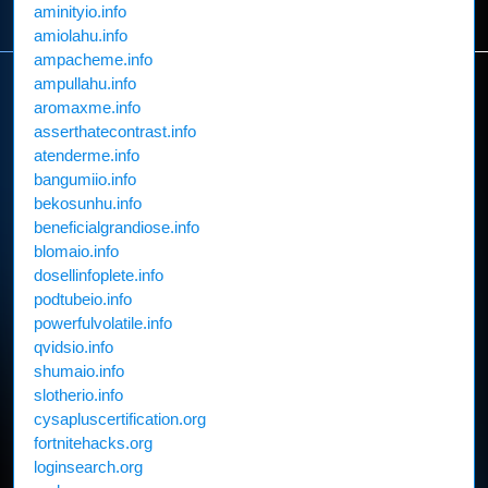
aminityio.info
amiolahu.info
ampacheme.info
ampullahu.info
aromaxme.info
asserthatecontrast.info
atenderme.info
bangumiio.info
bekosunhu.info
beneficialgrandiose.info
blomaio.info
dosellinfoplete.info
podtubeio.info
powerfulvolatile.info
qvidsio.info
shumaio.info
slotherio.info
cysapluscertification.org
fortnitehacks.org
loginsearch.org