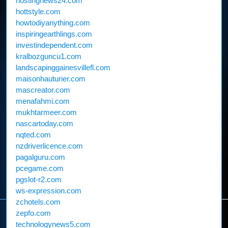
hostingnews24.com
hottstyle.com
howtodiyanything.com
inspiringearthlings.com
investindependent.com
kralbozguncu1.com
landscapinggainesvillefl.com
maisonhauturier.com
mascreator.com
menafahmi.com
mukhtarmeer.com
nascartoday.com
nqted.com
nzdriverlicence.com
pagalguru.com
pcegame.com
pgslot-r2.com
ws-expression.com
zchotels.com
zepfo.com
technologynews5.com