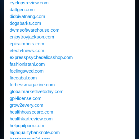
cyclopsreview.com
dattgen.com
didoivatnang.com
dogsbarks.com
dwmsoftwarehouse.com
enjoytroyjackson.com
epicaimbots.com
etech4news.com
expresspsychedelicsshop.com
fashionistani.com
feelingswed.com
firecabal.com
forbessmagazine.com
globalmarketlivetoday.com
gpl-license.com
grow2every.com
healthhousecare.com
healthkartreview.com
helpquitporn.com
highqualitybanknote.com