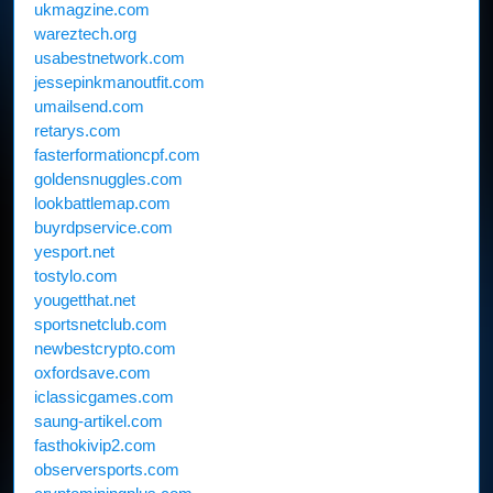
ukmagzine.com
wareztech.org
usabestnetwork.com
jessepinkmanoutfit.com
umailsend.com
retarys.com
fasterformationcpf.com
goldensnuggles.com
lookbattlemap.com
buyrdpservice.com
yesport.net
tostylo.com
yougetthat.net
sportsnetclub.com
newbestcrypto.com
oxfordsave.com
iclassicgames.com
saung-artikel.com
fasthokivip2.com
observersports.com