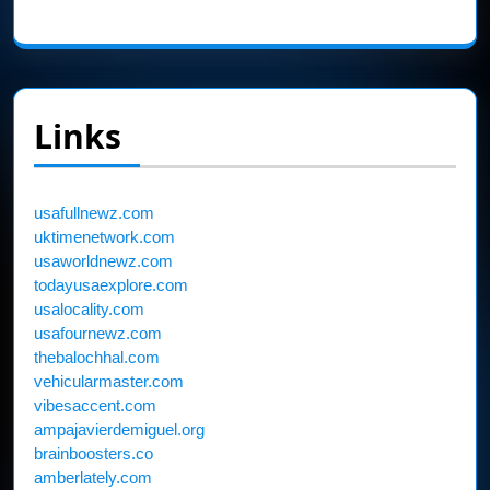
Links
usafullnewz.com
uktimenetwork.com
usaworldnewz.com
todayusaexplore.com
usalocality.com
usafournewz.com
thebalochhal.com
vehicularmaster.com
vibesaccent.com
ampajavierdemiguel.org
brainboosters.co
amberlately.com