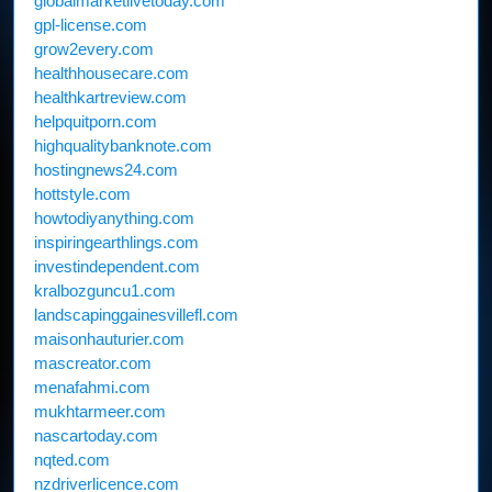
globalmarketlivetoday.com
gpl-license.com
grow2every.com
healthhousecare.com
healthkartreview.com
helpquitporn.com
highqualitybanknote.com
hostingnews24.com
hottstyle.com
howtodiyanything.com
inspiringearthlings.com
investindependent.com
kralbozguncu1.com
landscapinggainesvillefl.com
maisonhauturier.com
mascreator.com
menafahmi.com
mukhtarmeer.com
nascartoday.com
nqted.com
nzdriverlicence.com