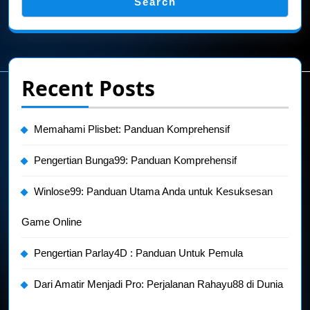
Search
Recent Posts
Memahami Plisbet: Panduan Komprehensif
Pengertian Bunga99: Panduan Komprehensif
Winlose99: Panduan Utama Anda untuk Kesuksesan
Game Online
Pengertian Parlay4D : Panduan Untuk Pemula
Dari Amatir Menjadi Pro: Perjalanan Rahayu88 di Dunia