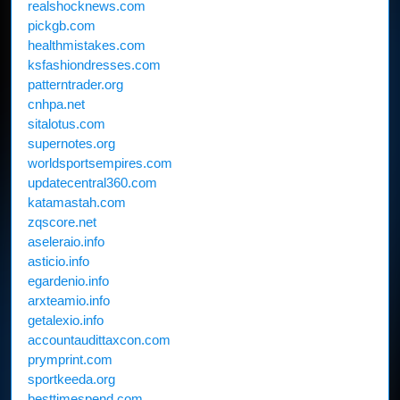
realshocknews.com
pickgb.com
healthmistakes.com
ksfashiondresses.com
patterntrader.org
cnhpa.net
sitalotus.com
supernotes.org
worldsportsempires.com
updatecentral360.com
katamastah.com
zqscore.net
aseleraio.info
asticio.info
egardenio.info
arxteamio.info
getalexio.info
accountaudittaxcon.com
prymprint.com
sportkeeda.org
besttimespend.com