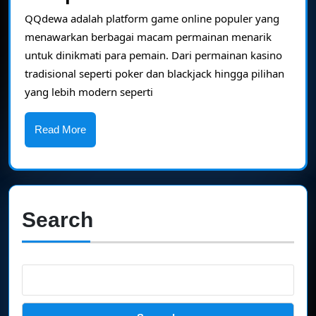
Dunia
QQdewa adalah platform game online populer yang
QQdewa
menawarkan berbagai macam permainan menarik
yang
untuk dinikmati para pemain. Dari permainan kasino
Seru:
tradisional seperti poker dan blackjack hingga pilihan
yang lebih modern seperti
Review
Komprehensif
Read
Read More
More
Search