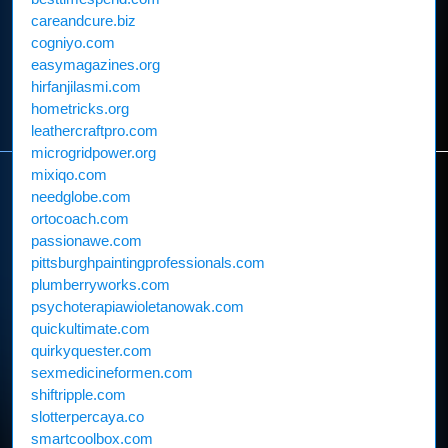
careandcure.biz
cogniyo.com
easymagazines.org
hirfanjilasmi.com
hometricks.org
leathercraftpro.com
microgridpower.org
mixiqo.com
needglobe.com
ortocoach.com
passionawe.com
pittsburghpaintingprofessionals.com
plumberryworks.com
psychoterapiawioletanowak.com
quickultimate.com
quirkyquester.com
sexmedicineformen.com
shiftripple.com
slotterpercaya.co
smartcoolbox.com