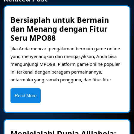
post:
post:
Bersiaplah untuk Bermain
dan Menang dengan Fitur
Bersiaplah
Seru MPO88
untuk
Jika Anda mencari pengalaman bermain game online
Bermain
yang menyenangkan dan mengasyikkan, Anda bisa
dan
mengunjungi MPO88. Platform game online populer
Menang
ini terkenal dengan beragam permainannya,
antarmuka yang ramah pengguna, dan fitur-fitur
dengan
Fitur
Read
Read More
Seru
More
MPO88
Menjelajahi Dunia Alilabola: