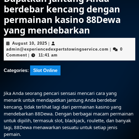
berdebar kencang dengan
permainan kasino 88Dewa
yang mendebarkan
August
August 10, 2025
|
10,
admin@experi
admin@experiencedexpertstowingservice.com
0
|
2025
Comment
11:41 am
|
Categories:
Slot Online
Jika Anda seorang pencari sensasi mencari cara yang
menarik untuk mendapatkan jantung Anda berdebar
kencang, tidak terlihat lagi dari permainan kasino yang
mendebarkan 88Dewa. Dengan berbagai macam permainan
untuk dipilih, termasuk slot, blackjack, roulette, dan banyak
lagi, 88Dewa menawarkan sesuatu untuk setiap jenis
pemain.