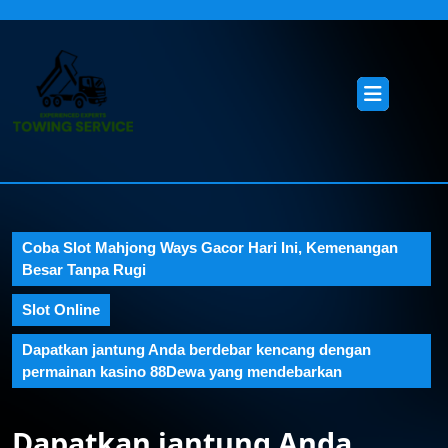
Skip
to
content
Skip
Open
to
Button
content
Coba Slot Mahjong Ways Gacor Hari Ini, Kemenangan
Besar Tanpa Rugi
Slot Online
Dapatkan jantung Anda berdebar kencang dengan
permainan kasino 88Dewa yang mendebarkan
Dapatkan jantung Anda