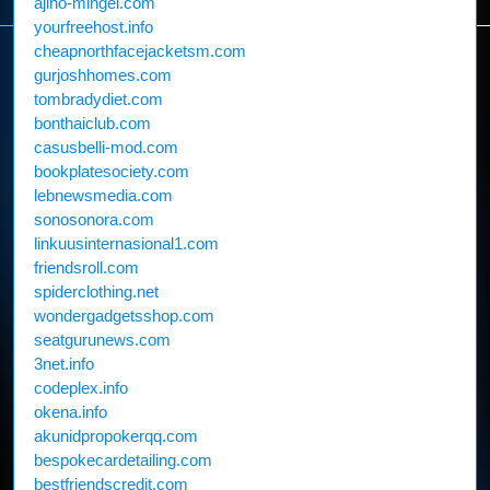
ajino-mingei.com
yourfreehost.info
cheapnorthfacejacketsm.com
gurjoshhomes.com
tombradydiet.com
bonthaiclub.com
casusbelli-mod.com
bookplatesociety.com
lebnewsmedia.com
sonosonora.com
linkuusinternasional1.com
friendsroll.com
spiderclothing.net
wondergadgetsshop.com
seatgurunews.com
3net.info
codeplex.info
okena.info
akunidpropokerqq.com
bespokecardetailing.com
bestfriendscredit.com