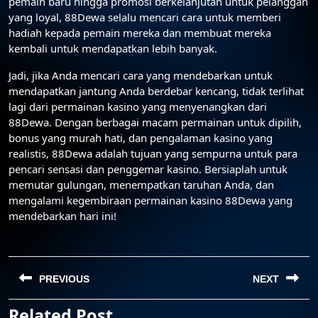
pemain baru hingga promosi berkelanjutan untuk pelanggan
yang loyal, 88Dewa selalu mencari cara untuk memberi
hadiah kepada pemain mereka dan membuat mereka
kembali untuk mendapatkan lebih banyak.
Jadi, jika Anda mencari cara yang mendebarkan untuk
mendapatkan jantung Anda berdebar kencang, tidak terlihat
lagi dari permainan kasino yang menyenangkan dari
88Dewa. Dengan berbagai macam permainan untuk dipilih,
bonus yang murah hati, dan pengalaman kasino yang
realistis, 88Dewa adalah tujuan yang sempurna untuk para
pencari sensasi dan penggemar kasino. Bersiaplah untuk
memutar gulungan, menempatkan taruhan Anda, dan
mengalami kegembiraan permainan kasino 88Dewa yang
mendebarkan hari ini!
Post
navigation
PREVIOUS
NEXT
Related Post
Previous
Next