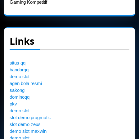
Gaming Kompetitif
Links
situs qq
bandarqq
demo slot
agen bola resmi
sakong
dominoqq
pkv
demo slot
slot demo pragmatic
slot demo zeus
demo slot maxwin
demo slot