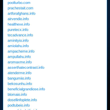
poolturbo.com
prachestait.com
artforafghans.info
airvendio.info
healthexe.info
puretecx.info
tecadvance.info
aminityio.info
amiolahu.info
ampacheme.info
ampullahu.info
aromaxme.info
asserthatecontrast.info
atenderme.info
bangumiio.info
bekosunhu.info
beneficialgrandiose.info
blomaio.info
dosellinfoplete.info
podtubeio.info