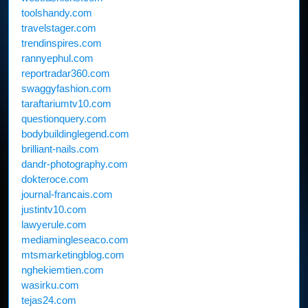
toolshandy.com
travelstager.com
trendinspires.com
rannyephul.com
reportradar360.com
swaggyfashion.com
taraftariumtv10.com
questionquery.com
bodybuildinglegend.com
brilliant-nails.com
dandr-photography.com
dokteroce.com
journal-francais.com
justintv10.com
lawyerule.com
mediamingleseaco.com
mtsmarketingblog.com
nghekiemtien.com
wasirku.com
tejas24.com