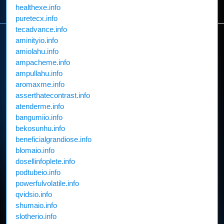
healthexe.info
puretecx.info
tecadvance.info
aminityio.info
amiolahu.info
ampacheme.info
ampullahu.info
aromaxme.info
asserthatecontrast.info
atenderme.info
bangumiio.info
bekosunhu.info
beneficialgrandiose.info
blomaio.info
dosellinfoplete.info
podtubeio.info
powerfulvolatile.info
qvidsio.info
shumaio.info
slotherio.info