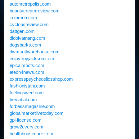
autometropolist.com
beautycreamreview.com
coinmoh.com
cyclopsreview.com
dattgen.com
didoivatnang.com
dogsbarks.com
dwmsoftwarehouse.com
enjoytroyjackson.com
epicaimbots.com
etech4news.com
expresspsychedelicsshop.com
fashionistani.com
feelingswed.com
firecabal.com
forbessmagazine.com
globalmarketlivetoday.com
gpl-license.com
grow2every.com
healthhousecare.com