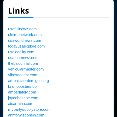
Links
usafullnewz.com
uktimenetwork.com
usaworldnewz.com
todayusaexplore.com
usalocality.com
usafournewz.com
thebalochhal.com
vehicularmaster.com
vibesaccent.com
ampajavierdemiguel.org
brainboosters.co
amberlately.com
joycebriscoe.com
aicarmina.com
mypartysupplystore.com
annforwisconsin.com