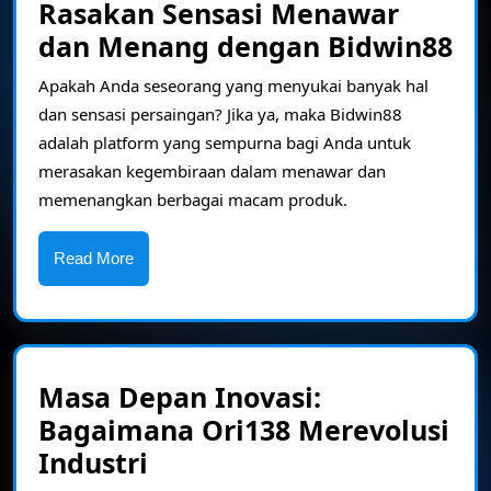
Rasakan Sensasi Menawar
Ra
dan Menang dengan Bidwin88
Se
Apakah Anda seseorang yang menyukai banyak hal
Me
dan sensasi persaingan? Jika ya, maka Bidwin88
da
adalah platform yang sempurna bagi Anda untuk
Me
merasakan kegembiraan dalam menawar dan
memenangkan berbagai macam produk.
de
Bi
Read
Read More
More
Masa Depan Inovasi:
Bagaimana Ori138 Merevolusi
Masa
Industri