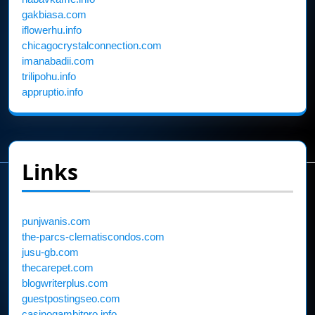
gakbiasa.com
iflowerhu.info
chicagocrystalconnection.com
imanabadii.com
trilipohu.info
appruptio.info
Links
punjwanis.com
the-parcs-clematiscondos.com
jusu-gb.com
thecarepet.com
blogwriterplus.com
guestpostingseo.com
casinogambitpro.info