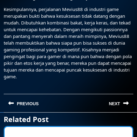
Kesimpulannya, perjalanan Mevius88 di industri game
merupakan bukti bahwa kesuksesan tidak datang dengan
mudah. Dibutuhkan kombinasi bakat, kerja keras, dan tekad
untuk mencapai kehebatan. Dengan mengikuti passionnya
dan pantang menyerah dalam meraih mimpinya, Mevius88
telah membuktikan bahwa siapa pun bisa sukses di dunia
gaming profesional yang kompetitif. Kisahnya menjadi
pengingat bagi para gamer di mana pun bahwa dengan pola
pikir dan etos kerja yang benar, mereka pun dapat mencapai
tujuan mereka dan mencapai puncak kesuksesan di industri
game.
Post
navigation
PREVIOUS
NEXT
Related Post
Previous
Next
post:
post: