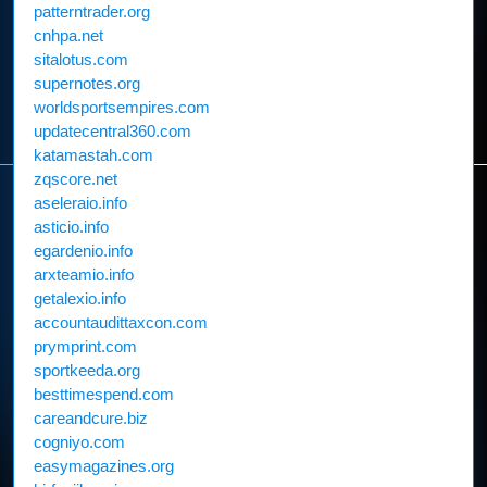
patterntrader.org
cnhpa.net
sitalotus.com
supernotes.org
worldsportsempires.com
updatecentral360.com
katamastah.com
zqscore.net
aseleraio.info
asticio.info
egardenio.info
arxteamio.info
getalexio.info
accountaudittaxcon.com
prymprint.com
sportkeeda.org
besttimespend.com
careandcure.biz
cogniyo.com
easymagazines.org