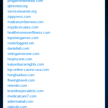
progameofbrands.com
qbreview.org
servicewueste.org
zippyrevs.com
matkanumbernow.com
myjobcirculars.com
healthmoreoverfitness.com
topslotxgames.com
routerloggnet.net
dantella6.com
slotsgamesone.com
hispinzone.com
kalyanbazarnights.com
top-online-casino-usa.com
honghuidoor.com
flowingtravel.com
nineniki.com
brandiospecialists.com
medicalcare7.com
adtennaball.com
nabzah.com