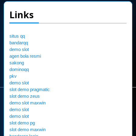
Links
situs qq
bandarqq
demo slot
agen bola resmi
sakong
dominoqq
pkv
demo slot
slot demo pragmatic
slot demo zeus
demo slot maxwin
demo slot
demo slot
slot demo pg
slot demo maxwin