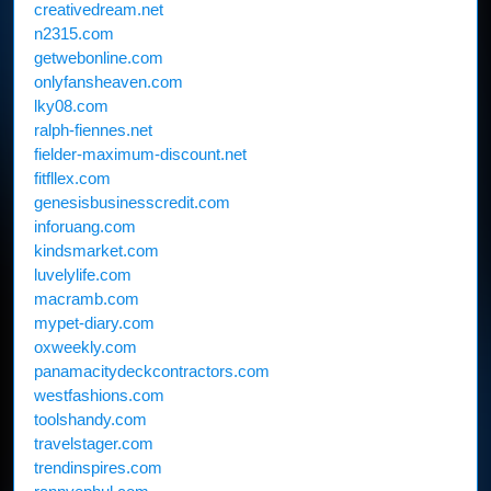
creativedream.net
n2315.com
getwebonline.com
onlyfansheaven.com
lky08.com
ralph-fiennes.net
fielder-maximum-discount.net
fitfllex.com
genesisbusinesscredit.com
inforuang.com
kindsmarket.com
luvelylife.com
macramb.com
mypet-diary.com
oxweekly.com
panamacitydeckcontractors.com
westfashions.com
toolshandy.com
travelstager.com
trendinspires.com