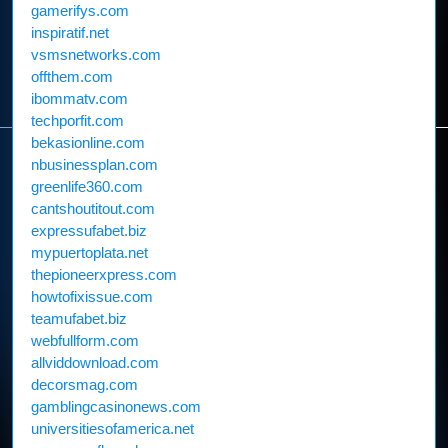
gamerifys.com
inspiratif.net
vsmsnetworks.com
offthem.com
ibommatv.com
techporfit.com
bekasionline.com
nbusinessplan.com
greenlife360.com
cantshoutitout.com
expressufabet.biz
mypuertoplata.net
thepioneerxpress.com
howtofixissue.com
teamufabet.biz
webfullform.com
allviddownload.com
decorsmag.com
gamblingcasinonews.com
universitiesofamerica.net