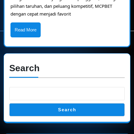
Komprehensif
pilihan taruhan, dan peluang kompetitif, MCPBET
dengan cepat menjadi favorit
Read
Read More
More
Search
Search