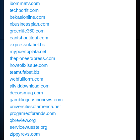
ibommatv.com
techporfit.com
bekasionline.com
nbusinessplan.com
greenlife360.com
cantshoutitout.com
expressufabet.biz
mypuertoplata.net
thepioneerxpress.com
howtofixissue.com
teamufabet.biz
webfullform.com
allviddownload.com
decorsmag.com
gamblingcasinonews.com
universitiesofamerica.net
progameofbrands.com
qbreview.org
servicewueste.org
zippyrevs.com