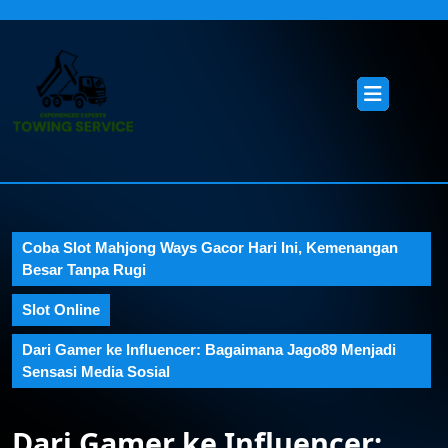
Skip
to
content
Skip
Open
to
Button
content
Coba Slot Mahjong Ways Gacor Hari Ini, Kemenangan
Besar Tanpa Rugi
Slot Online
Dari Gamer ke Influencer: Bagaimana Jago89 Menjadi
Sensasi Media Sosial
Dari Gamer ke Influencer: