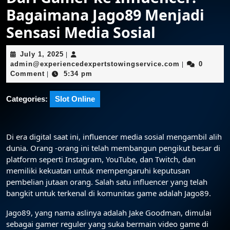
Bagaimana Jago89 Menjadi
Sensasi Media Sosial
July
July 1, 2025
|
1,
admin@experi
admin@experiencedexpertstowingservice.com
0
|
2025
Comment
5:34 pm
|
Categories:
Slot Online
Di era digital saat ini, influencer media sosial mengambil alih
dunia. Orang -orang ini telah membangun pengikut besar di
platform seperti Instagram, YouTube, dan Twitch, dan
memiliki kekuatan untuk mempengaruhi keputusan
pembelian jutaan orang. Salah satu influencer yang telah
bangkit untuk terkenal di komunitas game adalah Jago89.
Jago89, yang nama aslinya adalah Jake Goodman, dimulai
sebagai gamer reguler yang suka bermain video game di