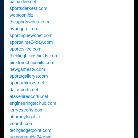
painaidee.net
sportsdarkest.com
webtoon.biz
thesportswires.com
hyungpro.com
sportingnewsnet.com
sportstime24day.com
sporteslive.com
theblingblingshields.com
pinkfrenchtipnails.com
newgamestv.com
sportsgallerys.com
sportsmirrors.net
datasports.net
atasehirescortu.net
engineeringtechub.com
jerryescorts.com
attorneylegal.co
voomb.com
techgadgetpoint.com
tvsportsguide24.com