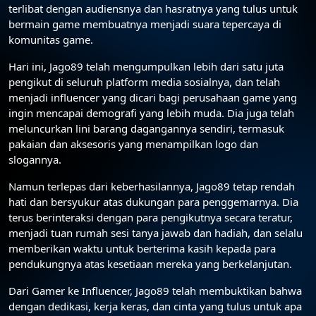
terlibat dengan audiensnya dan hasratnya yang tulus untuk
bermain game membuatnya menjadi suara tepercaya di
komunitas game.
Hari ini, Jago89 telah mengumpulkan lebih dari satu juta
pengikut di seluruh platform media sosialnya, dan telah
menjadi influencer yang dicari bagi perusahaan game yang
ingin mencapai demografi yang lebih muda. Dia juga telah
meluncurkan lini barang dagangannya sendiri, termasuk
pakaian dan aksesoris yang menampilkan logo dan
slogannya.
Namun terlepas dari keberhasilannya, Jago89 tetap rendah
hati dan bersyukur atas dukungan para penggemarnya. Dia
terus berinteraksi dengan para pengikutnya secara teratur,
menjadi tuan rumah sesi tanya jawab dan hadiah, dan selalu
memberikan waktu untuk berterima kasih kepada para
pendukungnya atas kesetiaan mereka yang berkelanjutan.
Dari Gamer ke Influencer, Jago89 telah membuktikan bahwa
dengan dedikasi, kerja keras, dan cinta yang tulus untuk apa