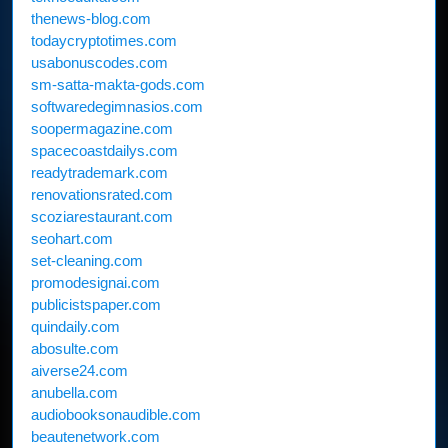
thenews-blog.com
todaycryptotimes.com
usabonuscodes.com
sm-satta-makta-gods.com
softwaredegimnasios.com
soopermagazine.com
spacecoastdailys.com
readytrademark.com
renovationsrated.com
scoziarestaurant.com
seohart.com
set-cleaning.com
promodesignai.com
publicistspaper.com
quindaily.com
abosulte.com
aiverse24.com
anubella.com
audiobooksonaudible.com
beautenetwork.com