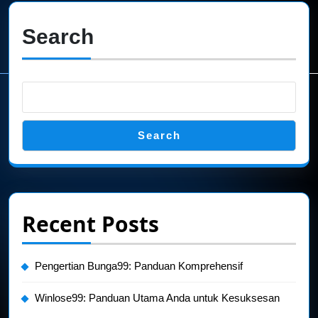
Mysterious
Search
Artist
Search
Recent Posts
Pengertian Bunga99: Panduan Komprehensif
Winlose99: Panduan Utama Anda untuk Kesuksesan