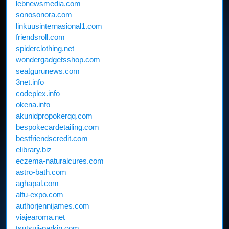
lebnewsmedia.com
sonosonora.com
linkuusinternasional1.com
friendsroll.com
spiderclothing.net
wondergadgetsshop.com
seatgurunews.com
3net.info
codeplex.info
okena.info
akunidpropokerqq.com
bespokecardetailing.com
bestfriendscredit.com
elibrary.biz
eczema-naturalcures.com
astro-bath.com
aghapal.com
altu-expo.com
authorjennijames.com
viajearoma.net
tsutsuji-parkin.com