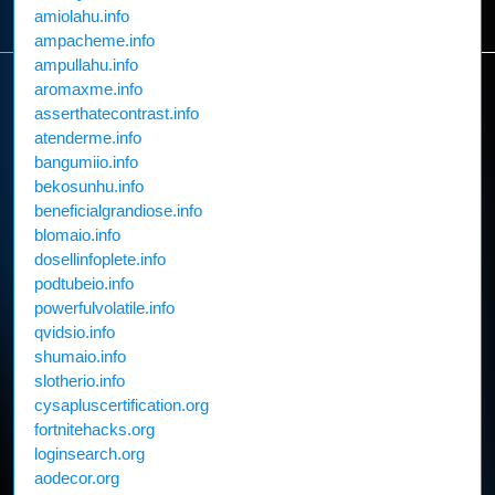
amiolahu.info
ampacheme.info
ampullahu.info
aromaxme.info
asserthatecontrast.info
atenderme.info
bangumiio.info
bekosunhu.info
beneficialgrandiose.info
blomaio.info
dosellinfoplete.info
podtubeio.info
powerfulvolatile.info
qvidsio.info
shumaio.info
slotherio.info
cysapluscertification.org
fortnitehacks.org
loginsearch.org
aodecor.org