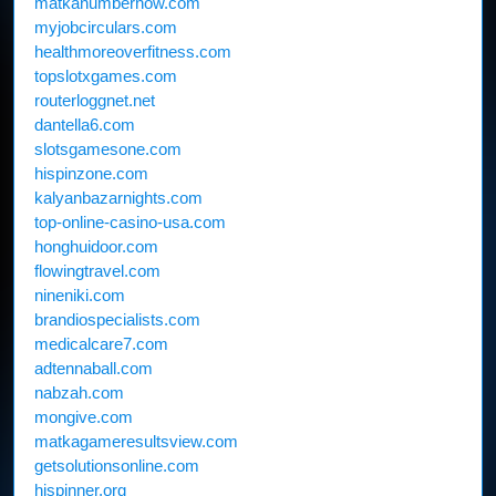
matkanumbernow.com
myjobcirculars.com
healthmoreoverfitness.com
topslotxgames.com
routerloggnet.net
dantella6.com
slotsgamesone.com
hispinzone.com
kalyanbazarnights.com
top-online-casino-usa.com
honghuidoor.com
flowingtravel.com
nineniki.com
brandiospecialists.com
medicalcare7.com
adtennaball.com
nabzah.com
mongive.com
matkagameresultsview.com
getsolutionsonline.com
hispinner.org