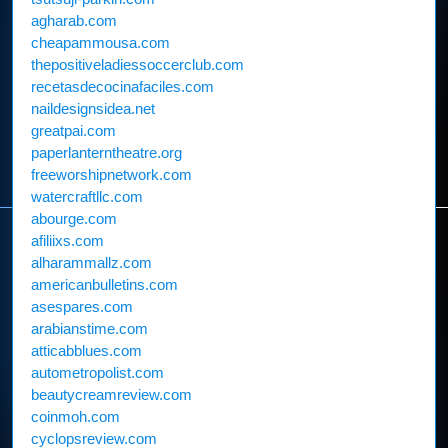
agharab.com
cheapammousa.com
thepositiveladiessoccerclub.com
recetasdecocinafaciles.com
naildesignsidea.net
greatpai.com
paperlanterntheatre.org
freeworshipnetwork.com
watercraftllc.com
abourge.com
afiliixs.com
alharammallz.com
americanbulletins.com
asespares.com
arabianstime.com
atticabblues.com
autometropolist.com
beautycreamreview.com
coinmoh.com
cyclopsreview.com