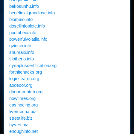
bekosunhu.info
beneficialgrandiose.info
blomaio.info
dosellinfoplete.info
podtubeio.info
powerfulvolatile.info
qvidsio.info
shumaio.info
slotherio.info
cysapluscertification.org
fortnitehacks.org
loginsearch.org
aodecor.org
donorsmatch.org
nowtimes.org
casinoeing.org
livemocha.biz
streetlife.biz
hyves.biz
enoughinfo.net