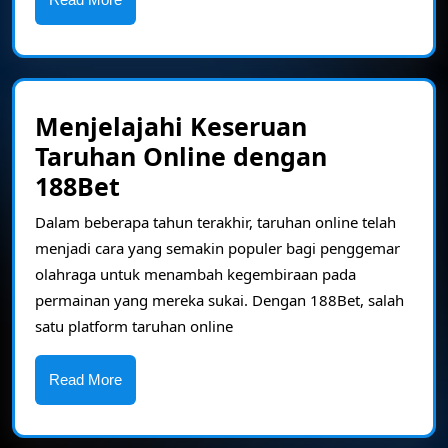
More
Menjelajahi Keseruan
Taruhan Online dengan
Menjelajahi
188Bet
Keseruan
Dalam beberapa tahun terakhir, taruhan online telah
Taruhan
menjadi cara yang semakin populer bagi penggemar
Online
olahraga untuk menambah kegembiraan pada
dengan
permainan yang mereka sukai. Dengan 188Bet, salah
satu platform taruhan online
188Bet
Read
Read More
More