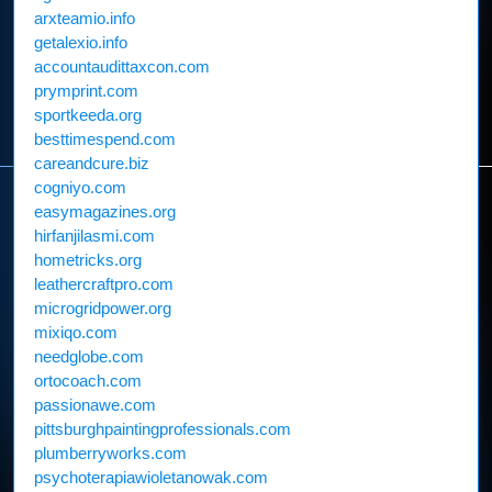
arxteamio.info
getalexio.info
accountaudittaxcon.com
prymprint.com
sportkeeda.org
besttimespend.com
careandcure.biz
cogniyo.com
easymagazines.org
hirfanjilasmi.com
hometricks.org
leathercraftpro.com
microgridpower.org
mixiqo.com
needglobe.com
ortocoach.com
passionawe.com
pittsburghpaintingprofessionals.com
plumberryworks.com
psychoterapiawioletanowak.com