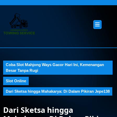
Skip
to
content
Skip
Open
to
Button
content
Coba Slot Mahjong Ways Gacor Hari Ini, Kemenangan
Besar Tanpa Rugi
Slot Online
Dari Sketsa hingga Mahakarya: Di Dalam Pikiran Jepe138
Dari Sketsa hingga