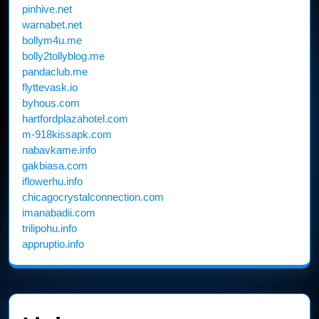
pinhive.net
warnabet.net
bollym4u.me
bolly2tollyblog.me
pandaclub.me
flyttevask.io
byhous.com
hartfordplazahotel.com
m-918kissapk.com
nabavkame.info
gakbiasa.com
iflowerhu.info
chicagocrystalconnection.com
imanabadii.com
trilipohu.info
appruptio.info