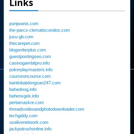
Links
punjwanis.com
the-parcs-clematiscondos.com
jusu-gb.com
thecarepet.com
blogwriterplus.com
guestpostingseo.com
casinogambitpro.info
pokerplaymasters.info
courseoncourse.com
bantinbatdongsan247.com
bahednog.info
bahenxgek.info
pertamaskre.com
threadsvideoandphotodownloader.com
techgiddy.com
usalivenetwork.com
jackpotrushonline.info