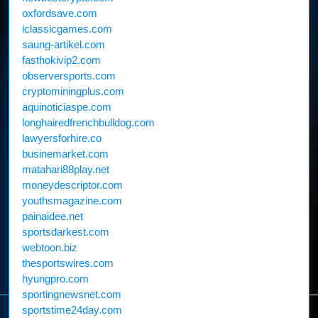
oxfordsave.com
iclassicgames.com
saung-artikel.com
fasthokivip2.com
observersports.com
cryptominingplus.com
aquinoticiaspe.com
longhairedfrenchbulldog.com
lawyersforhire.co
businemarket.com
matahari88play.net
moneydescriptor.com
youthsmagazine.com
painaidee.net
sportsdarkest.com
webtoon.biz
thesportswires.com
hyungpro.com
sportingnewsnet.com
sportstime24day.com