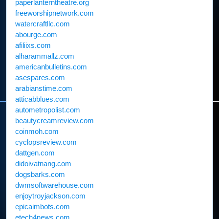
paperlanterntheatre.org
freeworshipnetwork.com
watercraftllc.com
abourge.com
afiliixs.com
alharammallz.com
americanbulletins.com
asespares.com
arabianstime.com
atticabblues.com
autometropolist.com
beautycreamreview.com
coinmoh.com
cyclopsreview.com
dattgen.com
didoivatnang.com
dogsbarks.com
dwmsoftwarehouse.com
enjoytroyjackson.com
epicaimbots.com
etech4news.com