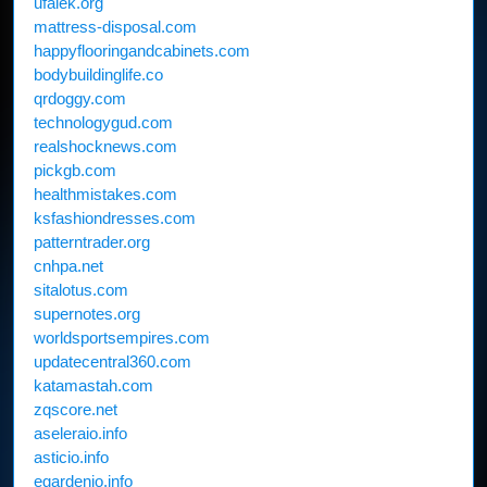
ufalek.org
mattress-disposal.com
happyflooringandcabinets.com
bodybuildinglife.co
qrdoggy.com
technologygud.com
realshocknews.com
pickgb.com
healthmistakes.com
ksfashiondresses.com
patterntrader.org
cnhpa.net
sitalotus.com
supernotes.org
worldsportsempires.com
updatecentral360.com
katamastah.com
zqscore.net
aseleraio.info
asticio.info
egardenio.info