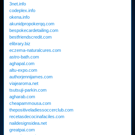
3net.info
codeplex.info
okena.info
akunidpropokerqq.com
bespokecardetailing.com
bestfriendscredit.com
elibrary.biz
eczema-naturalcures.com
astro-bath.com
aghapal.com
altu-expo.com
authorjennijames.com
viajearoma.net
tsutsuji-parkin.com
agharab.com
cheapammousa.com
thepositiveladiessoccerclub.com
recetasdecocinafaciles.com
naildesignsidea.net
greatpai.com