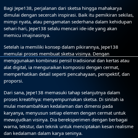
Bagi Jepe138, perjalanan dari sketsa hingga mahakarya
dimulai dengan secercah inspirasi. Baik itu pemikiran sekilas,
mimpi nyata, atau pengamatan sederhana dalam kehidupan
sehari-hari, Jepe138 selalu mencari ide-ide yang akan
memicu imajinasinya.
Setelah ia memiliki konsep dalam pikirannya, Jepe138
memulai proses membuat sketsa visinya. Dengan
menggunakan kombinasi pensil tradisional dan kertas atau
alat digital, ia menguraikan komposisi dengan cermat,
memperhatikan detail seperti pencahayaan, perspektif, dan
proporsi.
Dari sana, Jepe138 memasuki tahap selanjutnya dalam
proses kreatifnya: menyempurnakan sketsa. Di sinilah ia
mulai menambahkan kedalaman dan dimensi pada
karyanya, menyusun setiap elemen dengan cermat untuk
mewujudkan visinya. Dia bereksperimen dengan berbagai
warna, tekstur, dan teknik untuk menciptakan kesan realisme
dan kedalaman dalam karya seninya.