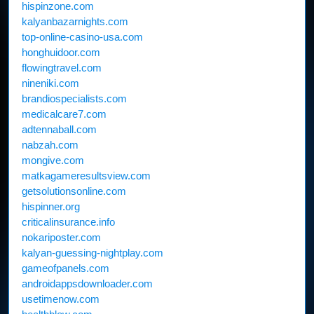
hispinzone.com
kalyanbazarnights.com
top-online-casino-usa.com
honghuidoor.com
flowingtravel.com
nineniki.com
brandiospecialists.com
medicalcare7.com
adtennaball.com
nabzah.com
mongive.com
matkagameresultsview.com
getsolutionsonline.com
hispinner.org
criticalinsurance.info
nokariposter.com
kalyan-guessing-nightplay.com
gameofpanels.com
androidappsdownloader.com
usetimenow.com