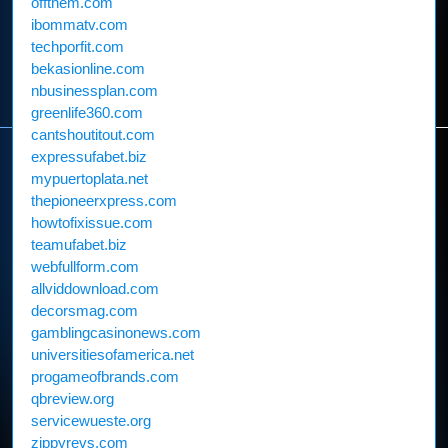
offthem.com
ibommatv.com
techporfit.com
bekasionline.com
nbusinessplan.com
greenlife360.com
cantshoutitout.com
expressufabet.biz
mypuertoplata.net
thepioneerxpress.com
howtofixissue.com
teamufabet.biz
webfullform.com
allviddownload.com
decorsmag.com
gamblingcasinonews.com
universitiesofamerica.net
progameofbrands.com
qbreview.org
servicewueste.org
zippyrevs.com