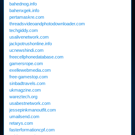
bahednog.info
bahenxgek.info
pertamaskre.com
threadsvideoandphotodownloader.com
techgiddy.com
usalivenetwork.com
jackpotrushonline.info
ucnewshindi.com
freecellphonedatabase.com
gamersrope.com
exellewebmedia.com
free-gamestop.com
sinbadtravels.com
ukmagzine.com
wareztech.org
usabestnetwork.com
jessepinkmanoutfit.com
umailsend.com
retarys.com
fasterformationcpf.com