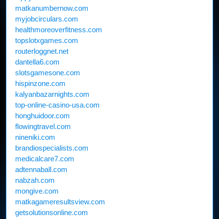
matkanumbernow.com
myjobcirculars.com
healthmoreoverfitness.com
topslotxgames.com
routerloggnet.net
dantella6.com
slotsgamesone.com
hispinzone.com
kalyanbazarnights.com
top-online-casino-usa.com
honghuidoor.com
flowingtravel.com
nineniki.com
brandiospecialists.com
medicalcare7.com
adtennaball.com
nabzah.com
mongive.com
matkagameresultsview.com
getsolutionsonline.com