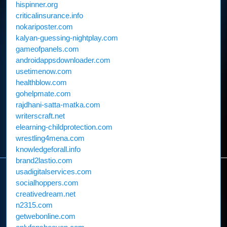
hispinner.org
criticalinsurance.info
nokariposter.com
kalyan-guessing-nightplay.com
gameofpanels.com
androidappsdownloader.com
usetimenow.com
healthblow.com
gohelpmate.com
rajdhani-satta-matka.com
writerscraft.net
elearning-childprotection.com
wrestling4mena.com
knowledgeforall.info
brand2lastio.com
usadigitalservices.com
socialhoppers.com
creativedream.net
n2315.com
getwebonline.com