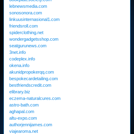
lebnewsmedia.com
sonosonora.com
linkuusinternasional1.com
friendsroll.com
spiderclothing.net
wondergadgetsshop.com
seatgurunews.com
3net.info
codeplex.info
okena.info
akunidpropokerqq.com
bespokecardetailing.com
bestfriendscredit.com
elibrary.biz
eczema-naturalcures.com
astro-bath.com
aghapal.com
altu-expo.com
authorjennijames.com
viajearoma.net