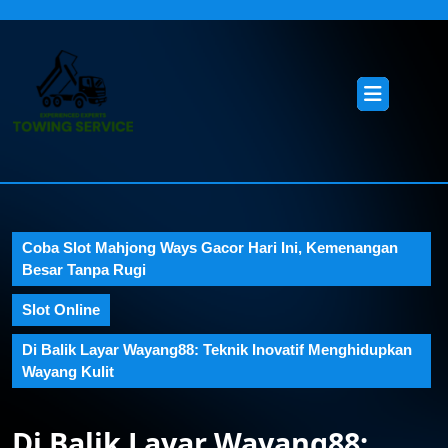
Skip
to
content
Skip
Open
to
Button
content
Coba Slot Mahjong Ways Gacor Hari Ini, Kemenangan
Besar Tanpa Rugi
Slot Online
Di Balik Layar Wayang88: Teknik Inovatif Menghidupkan
Wayang Kulit
Di Balik Layar Wayang88: