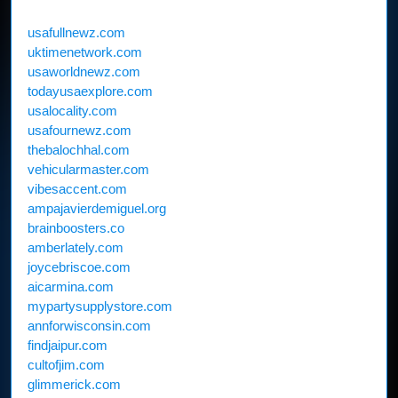
usafullnewz.com
uktimenetwork.com
usaworldnewz.com
todayusaexplore.com
usalocality.com
usafournewz.com
thebalochhal.com
vehicularmaster.com
vibesaccent.com
ampajavierdemiguel.org
brainboosters.co
amberlately.com
joycebriscoe.com
aicarmina.com
mypartysupplystore.com
annforwisconsin.com
findjaipur.com
cultofjim.com
glimmerick.com