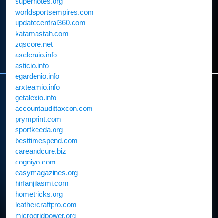
supernotes.org
worldsportsempires.com
updatecentral360.com
katamastah.com
zqscore.net
aseleraio.info
asticio.info
egardenio.info
arxteamio.info
getalexio.info
accountaudittaxcon.com
prymprint.com
sportkeeda.org
besttimespend.com
careandcure.biz
cogniyo.com
easymagazines.org
hirfanjilasmi.com
hometricks.org
leathercraftpro.com
microgridpower.org