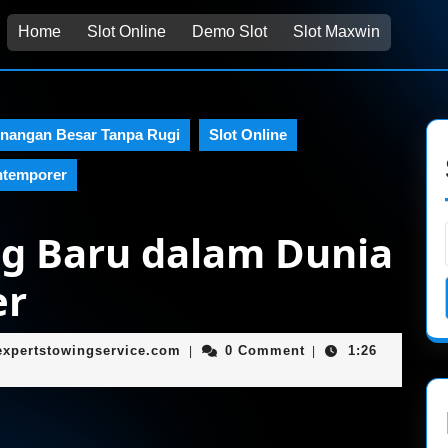
Home
Slot Online
Demo Slot
Slot Maxwin
enangan Besar Tanpa Rugi
Slot Online
ntemporer
ng Baru dalam Dunia
er
admin@experiencedexpertstowingser
xpertstowingservice.com
0 Comment
1:26
|
|