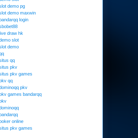
slot demo pg
slot demo maxwin
bandarqq login
sbobet88
live draw hk
demo slot
slot demo
qq
situs qq
situs pkv
situs pkv games
pkv qq
dominoqq pkv
pkv games bandarqq
an
pkv
dominoqq
i
bandarqq
poker online
situs pkv games