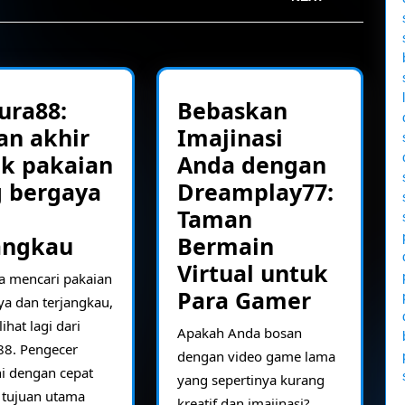
Next
post:
ura88:
Bebaskan
an akhir
Imajinasi
k pakaian
Anda dengan
 bergaya
Dreamplay77:
Taman
Madura88:
angkau
Bermain
Tujuan
Virtual untuk
da mencari pakaian
akhir
Bebask
Para Gamer
ya dan terjangkau,
untuk
Imajinas
lihat lagi dari
Apakah Anda bosan
pakaian
Anda
8. Pengecer
dengan video game lama
ni dengan cepat
yang
dengan
yang sepertinya kurang
 tujuan utama
kreatif dan imajinasi?