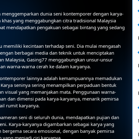
lah menggemparkan dunia seni kontemporer dengan karya-
khas yang menggabungkan citra tradisional Malaysia
at mendapatkan pengakuan sebagai bintang yang sedang
lu memiliki kecintaan terhadap seni. Dia mulai mengasah
dengan berbagai media dan teknik untuk menciptakan
isan Malaysia, Gasing77 menggabungkan unsur-unsur
l, dan warna-warna cerah ke dalam karyanya.
kontemporer lainnya adalah kemampuannya memadukan
. Karya seninya sering menampilkan perpaduan bentuk
takan visual yang memanjakan mata. Penggunaan warna-
an dan dimensi pada karya-karyanya, menarik pemirsa
il rumit karyanya.
pameran seni di seluruh dunia, mendapatkan pujian dan
eni. Karya-karyanya digambarkan sebagai karya yang
an bergema secara emosional, dengan banyak pemirsa
h yang menjadi ciri karyanya.