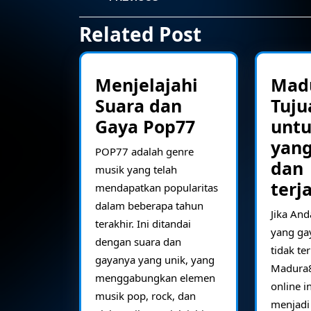
navigation
Related Post
Previous
post:
Menjelajahi
Mad
Suara dan
Tuju
Menjelajahi
Gaya Pop77
untu
Suara
yang
POP77 adalah genre
dan
dan
musik yang telah
Gaya
terj
mendapatkan popularitas
Pop77
dalam beberapa tahun
Jika An
terakhir. Ini ditandai
yang ga
dengan suara dan
tidak ter
gayanya yang unik, yang
Madura8
menggabungkan elemen
online i
musik pop, rock, dan
menjadi