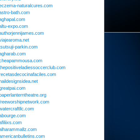
eczema-naturalcures.com
astro-bath.com
aghapal.com
altu-expo.com
authorjennijames.com
viajearoma.net
tsutsuji-parkin.com
agharab.com
cheapammousa.com
thepositiveladiessoccerclub.com
recetasdecocinafaciles.com
naildesignsidea.net
greatpai.com
paperlanterntheatre.org
freeworshipnetwork.com
watercraftllc.com
abourge.com
afiliixs.com
alharammallz.com
americanbulletins.com