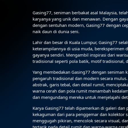
Gasing77, seniman berbakat asal Malaysia, te
karyanya yang unik dan menawan. Dengan gaya 
dengan sentuhan modern, Gasing77 dengan cep
naik daun di dunia seni.
Lahir dan besar di Kuala Lumpur, Gasing77 sela
keterampilannya di usia muda, bereksperimen 
gayanya sendiri. Mengambil inspirasi dari war
tradisional seperti pola batik, motif tradisiona
Yang membedakan Gasing77 dengan seniman 
pengaruh tradisional dan modern secara mulus
abstrak, garis tebal, dan detail rumit, mencip
warna cerah dan pola rumit menambah kedalam
dan mengundang mereka untuk menjelajahi deta
Karya Gasing77 telah dipamerkan di galeri dan 
kekaguman dari para penggemar dan kolektor s
menggugah pikiran, mencolok secara visual, d
tertarik pada detail rumit dan warna-warna cera