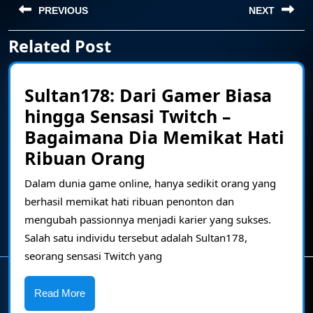
navigation
PREVIOUS
NEXT
Related Post
Previous
Next
post:
post:
Sultan178: Dari Gamer Biasa
hingga Sensasi Twitch –
Bagaimana Dia Memikat Hati
Sultan178:
Ribuan Orang
Dari
Dalam dunia game online, hanya sedikit orang yang
Gamer
berhasil memikat hati ribuan penonton dan
Biasa
mengubah passionnya menjadi karier yang sukses.
hingga
Salah satu individu tersebut adalah Sultan178,
seorang sensasi Twitch yang
Sensasi
Twitch
Read
Read More
–
More