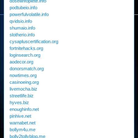
dosellinfoplete.info
podtubeio.info
powerfulvolatile.info
qvidsio.info
shumaio.info
slotherio.info
cysapluscertification.org
fortnitehacks.org
loginsearch.org
aodecor.org
donorsmatch.org
nowtimes.org
casinoeing.org
livemocha.biz
streetlife.biz
hyves.biz
enoughinfo.net
pinhive.net
warnabet.net
bollym4u.me
bolly2tollyblog.me