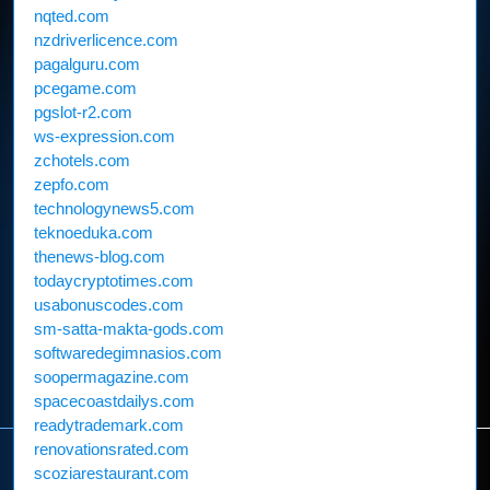
nqted.com
nzdriverlicence.com
pagalguru.com
pcegame.com
pgslot-r2.com
ws-expression.com
zchotels.com
zepfo.com
technologynews5.com
teknoeduka.com
thenews-blog.com
todaycryptotimes.com
usabonuscodes.com
sm-satta-makta-gods.com
softwaredegimnasios.com
soopermagazine.com
spacecoastdailys.com
readytrademark.com
renovationsrated.com
scoziarestaurant.com