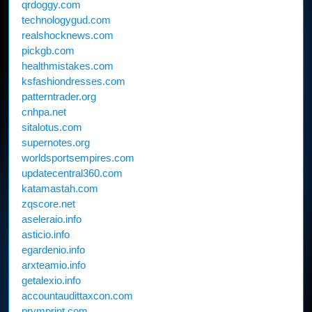
qrdoggy.com
technologygud.com
realshocknews.com
pickgb.com
healthmistakes.com
ksfashiondresses.com
patterntrader.org
cnhpa.net
sitalotus.com
supernotes.org
worldsportsempires.com
updatecentral360.com
katamastah.com
zqscore.net
aseleraio.info
asticio.info
egardenio.info
arxteamio.info
getalexio.info
accountaudittaxcon.com
prymprint.com