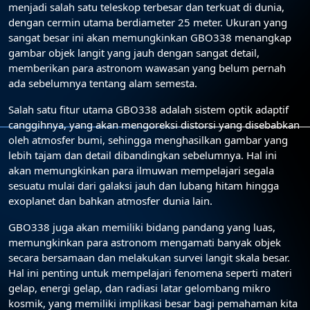
menjadi salah satu teleskop terbesar dan terkuat di dunia,
dengan cermin utama berdiameter 25 meter. Ukuran yang
sangat besar ini akan memungkinkan GBO338 menangkap
gambar objek langit yang jauh dengan sangat detail,
memberikan para astronom wawasan yang belum pernah
ada sebelumnya tentang alam semesta.
Salah satu fitur utama GBO338 adalah sistem optik adaptif
canggihnya, yang akan mengoreksi distorsi yang disebabkan
oleh atmosfer bumi, sehingga menghasilkan gambar yang
lebih tajam dan detail dibandingkan sebelumnya. Hal ini
akan memungkinkan para ilmuwan mempelajari segala
sesuatu mulai dari galaksi jauh dan lubang hitam hingga
exoplanet dan bahkan atmosfer dunia lain.
GBO338 juga akan memiliki bidang pandang yang luas,
memungkinkan para astronom mengamati banyak objek
secara bersamaan dan melakukan survei langit skala besar.
Hal ini penting untuk mempelajari fenomena seperti materi
gelap, energi gelap, dan radiasi latar gelombang mikro
kosmik, yang memiliki implikasi besar bagi pemahaman kita