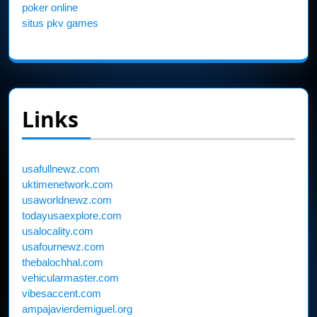
poker online
situs pkv games
Links
usafullnewz.com
uktimenetwork.com
usaworldnewz.com
todayusaexplore.com
usalocality.com
usafournewz.com
thebalochhal.com
vehicularmaster.com
vibesaccent.com
ampajavierdemiguel.org