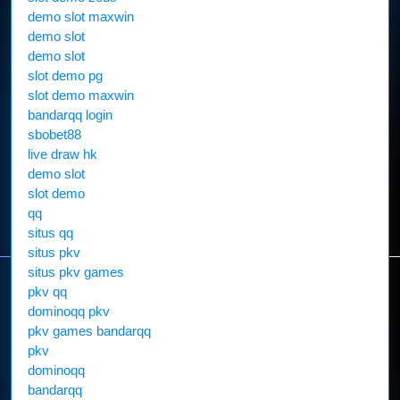
demo slot maxwin
demo slot
demo slot
slot demo pg
slot demo maxwin
bandarqq login
sbobet88
live draw hk
demo slot
slot demo
qq
situs qq
situs pkv
situs pkv games
pkv qq
dominoqq pkv
pkv games bandarqq
pkv
dominoqq
bandarqq