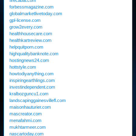
firecabal.com
forbessmagazine.com
globalmarketlivetoday.com
gpl-license.com
grow2every.com
healthhousecare.com
healthkartreview.com
helpquitporn.com
highqualitybanknote.com
hostingnews24.com
hottstyle.com
howtodiyanything.com
inspiringearthlings.com
investindependent.com
kralbozguncu1.com
landscapinggainesvillefl.com
maisonhauturier.com
mascreator.com
menafahmi.com
mukhtarmeer.com
nascartoday.com