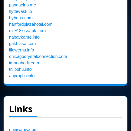
pandaclub.me
flyttevask.io
byhous.com
hartfordplazahotel.com
m-918kissapk.com
nabavkame.info
gakbiasa.com
iflowerhu.info
chicagocrystalconnection.com
imanabadii.com
trilipohu.info
appruptio.info
Links
punjwanis.com