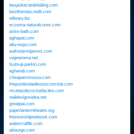
bespokecardetailing.com
bestfriendscredit.com
elibrary.biz
eczema-naturalcures.com
astro-bath.com
aghapal.com
altu-expo.com
authorjennijames.com
viajearoma.net
tsutsuji-parkin.com
agharab.com
cheapammousa.com
thepositiveladiessoccerclub.com
recetasdecocinafaciles.com
naildesignsidea.net
greatpai.com
paperlanterntheatre.org
freeworshipnetwork.com
watercraftllc.com
abourge.com