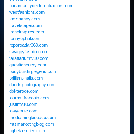
panamacitydeckcontractors.com
westfashions.com
toolshandy.com
travelstager.com
trendinspires.com
rannyephul.com
reportradar360.com
swaggyfashion.com
taraftariumtv10.com
questionquery.com
bodybuildinglegend.com
brilliant-nails.com
dandr-photography.com
dokteroce.com
journal-francais.com
justintv10.com
lawyerule.com
mediamingleseaco.com
mtsmarketingblog.com
nghekiemtien.com