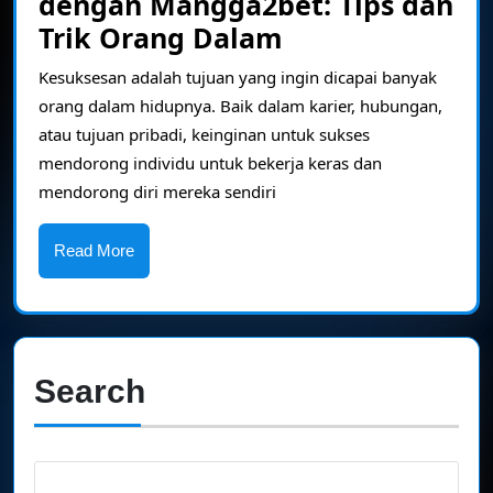
dengan Mangga2bet: Tips dan
Membuka
Trik Orang Dalam
Rahasia
Kesuksesan adalah tujuan yang ingin dicapai banyak
Sukses
orang dalam hidupnya. Baik dalam karier, hubungan,
dengan
atau tujuan pribadi, keinginan untuk sukses
Mangga2bet:
mendorong individu untuk bekerja keras dan
mendorong diri mereka sendiri
Tips
dan
Read
Read More
Trik
More
Orang
Dalam
Search