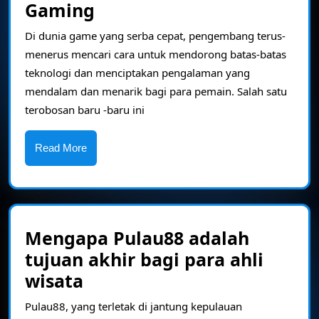
Melepaskan
Gaming
Kekuatan
Di dunia game yang serba cepat, pengembang terus-
Mega228:
menerus mencari cara untuk mendorong batas-batas
Game
teknologi dan menciptakan pengalaman yang
Changer
mendalam dan menarik bagi para pemain. Salah satu
terobosan baru -baru ini
di
Gaming
Read
Read More
More
Mengapa Pulau88 adalah
tujuan akhir bagi para ahli
Mengapa
wisata
Pulau88
Pulau88, yang terletak di jantung kepulauan