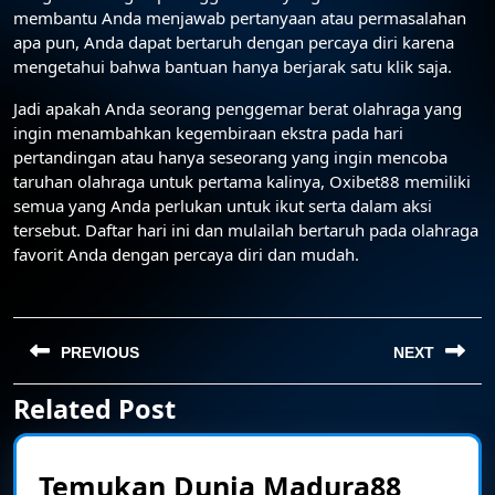
membantu Anda menjawab pertanyaan atau permasalahan
apa pun, Anda dapat bertaruh dengan percaya diri karena
mengetahui bahwa bantuan hanya berjarak satu klik saja.
Jadi apakah Anda seorang penggemar berat olahraga yang
ingin menambahkan kegembiraan ekstra pada hari
pertandingan atau hanya seseorang yang ingin mencoba
taruhan olahraga untuk pertama kalinya, Oxibet88 memiliki
semua yang Anda perlukan untuk ikut serta dalam aksi
tersebut. Daftar hari ini dan mulailah bertaruh pada olahraga
favorit Anda dengan percaya diri dan mudah.
Post
navigation
PREVIOUS
NEXT
Related Post
Previous
Next
post:
post:
Temukan Dunia Madura88