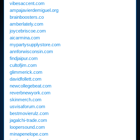
vibesaccent.com
ampajavierdemiguel.org
brainboosters.co
amberlately.com
joycebriscoe.com
aicarmina.com
mypartysupplystore.com
annforwisconsin.com
findjaipur.com
cultofjim.com
glimmerick.com
davidfollett.com
newcollegebeat.com
reverbnewyork.com
skinmerch.com
usvisaforum.com
bestmovierulz.com
jagalchi-trade.com
loopersound.com
minapenelope.com