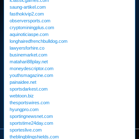
iclassicgames.com
saung-artikel.com
fasthokivip2.com
observersports.com
cryptominingplus.com
aquinoticiaspe.com
longhairedfrenchbulldog.com
lawyersforhire.co
businemarket.com
matahari88play.net
moneydescriptor.com
youthsmagazine.com
painaidee.net
sportsdarkest.com
webtoon.biz
thesportswires.com
hyungpro.com
sportingnewsnet.com
sportstime24day.com
sporteslive.com
theblingblingshields.com