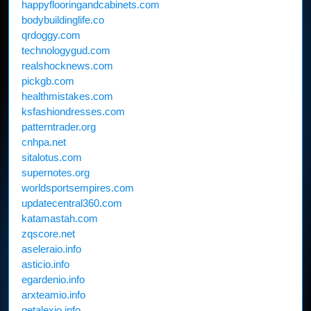
happyflooringandcabinets.com
bodybuildinglife.co
qrdoggy.com
technologygud.com
realshocknews.com
pickgb.com
healthmistakes.com
ksfashiondresses.com
patterntrader.org
cnhpa.net
sitalotus.com
supernotes.org
worldsportsempires.com
updatecentral360.com
katamastah.com
zqscore.net
aseleraio.info
asticio.info
egardenio.info
arxteamio.info
getalexio.info