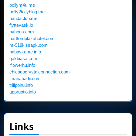
bollym4u.me
bolly2tollyblog.me
pandaclub.me
flyttevask.io
byhous.com
hartfordplazahotel.com
m-918kissapk.com
nabavkame.info
gakbiasa.com
iflowerhu.info
chicagocrystalconnection.com
imanabadii.com
trilipohu.info
appruptio.info
Links