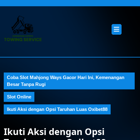
Skip
to
content
Skip
Open
to
Button
content
Coba Slot Mahjong Ways Gacor Hari Ini, Kemenangan
Besar Tanpa Rugi
Slot Online
Ikuti Aksi dengan Opsi Taruhan Luas Oxibet88
Ikuti Aksi dengan Opsi