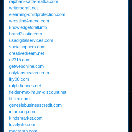
rajdhani-satta-matka.com
writerscraft.net
elearning-childprotection.com
wrestling4mena.com
knowledgeforall.info
brand2lastio.com
usadigitalservices.com
socialhoppers.com
creativedream.net
n2315.com
getwebonline.com
onlyfansheaven.com
lky08.com
ralph-fiennes.net
fielder-maximum-discount.net
fitfllex.com
genesisbusinesscredit.com
inforuang.com
kindsmarket.com
luvelylife.com
macramb.com