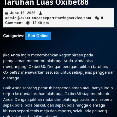
Taruhan Luas Oxibet88
June
June 19, 2026
|
19,
admin@experi
admin@experiencedexpertstowingservice.com
0
|
2026
Comment
12:40 pm
|
Categories:
Slot Online
Jika Anda ingin menambahkan kegembiraan pada
pengalaman menonton olahraga Anda, Anda bisa
mengunjungi Oxibet88. Dengan beragam pilihan taruhan,
Oxibet88 menawarkan sesuatu untuk setiap jenis penggemar
olahraga.
Baik Anda seorang petaruh berpengalaman atau hanya ingin
terjun ke dunia taruhan olahraga, Oxibet88 siap membantu
Anda. Dengan pilihan mulai dari olahraga tradisional seperti
sepak bola, bola basket, dan sepak bola hingga olahraga
khusus seperti tenis meja dan esports, selalu ada peluang
untuk ikut serta dalam aksi ini.