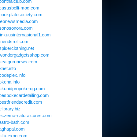
bonthaiclub.com
casusbelli-mod.com
bookplatesociety.com
lebnewsmedia.com
sonosonora.com
linkuusinternasional1.com
friendsroll.com
spiderclothing.net
wondergadgetsshop.com
seatgurunews.com
3net.info
codeplex.info
okena.info
akunidpropokerqq.com
bespokecardetailing.com
bestfriendscredit.com
elibrary.biz
eczema-naturalcures.com
astro-bath.com
aghapal.com
altu-expo.com