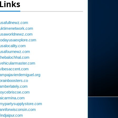
Links
usafullnewz.com
uktimenetwork.com
usaworldnewz.com
todayusaexplore.com
usalocality.com
usafournewz.com
thebalochhal.com
vehicularmaster.com
vibesaccent.com
ampajavierdemiguel.org
brainboosters.co
amberlately.com
joycebriscoe.com
aicarmina.com
mypartysupplystore.com
annforwisconsin.com
findjaipur.com