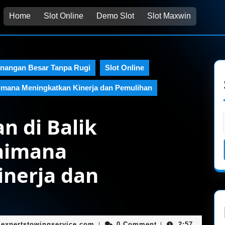
Home
Slot Online
Demo Slot
Slot Maxwin
enangan Besar Tanpa Rugi
Slot Online
mana Meningkatkan Kinerja dan Pemulihan
n di Balik
aimana
nerja dan
admin@experiencedexpertstowingse
expertstowingservice.com
0 Comment
2:57
|
|