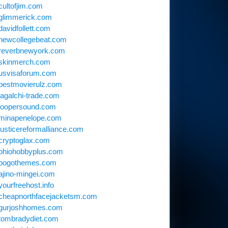
cultofjim.com
glimmerick.com
davidfollett.com
newcollegebeat.com
reverbnewyork.com
skinmerch.com
usvisaforum.com
bestmovierulz.com
jagalchi-trade.com
loopersound.com
minapenelope.com
justicereformalliance.com
cryptoglax.com
ohiohobbyplus.com
bogothemes.com
ajino-mingei.com
yourfreehost.info
cheapnorthfacejacketsm.com
gurjoshhomes.com
tombradydiet.com