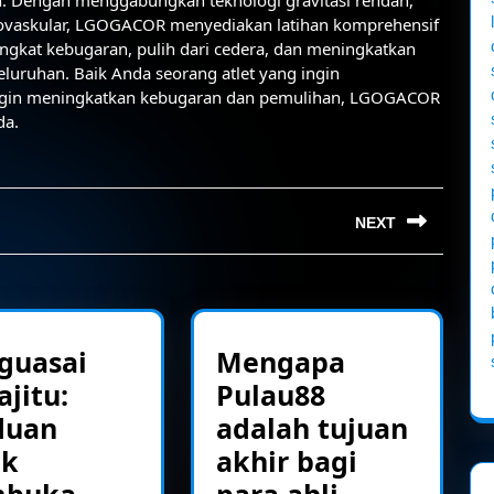
n. Dengan menggabungkan teknologi gravitasi rendah,
diovaskular, LGOGACOR menyediakan latihan komprehensif
gkat kebugaran, pulih dari cedera, dan meningkatkan
luruhan. Baik Anda seorang atlet yang ingin
ingin meningkatkan kebugaran dan pemulihan, LGOGACOR
da.
NEXT
Next
post:
guasai
Mengapa
jitu:
Pulau88
duan
adalah tujuan
hi
uk
akhir bagi
buka
para ahli