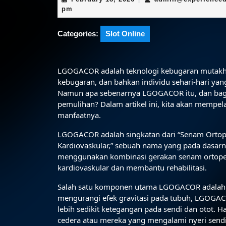
18,
pm
2026
Categories:
Slot Online
LGOGACOR adalah teknologi kebugaran mutakhir
kebugaran, dan bahkan individu sehari-hari ya
Namun apa sebenarnya LGOGACOR itu, dan baga
pemulihan? Dalam artikel ini, kita akan mempe
manfaatnya.
LGOGACOR adalah singkatan dari “Senam Ortoped
Kardiovaskular,” sebuah nama yang pada dasar
menggunakan kombinasi gerakan senam ortopedi
kardiovaskular dan membantu rehabilitasi.
Salah satu komponen utama LGOGACOR adalah p
mengurangi efek gravitasi pada tubuh, LGOG
lebih sedikit ketegangan pada sendi dan otot. Ha
cedera atau mereka yang mengalami nyeri sen