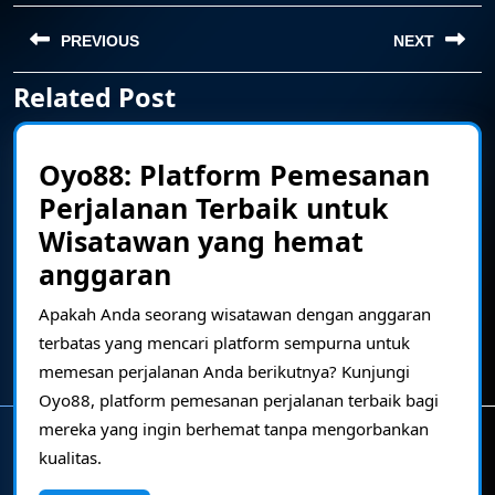
Post
navigation
PREVIOUS
NEXT
Related Post
Previous
Next
post:
post:
Oyo88: Platform Pemesanan
Perjalanan Terbaik untuk
Wisatawan yang hemat
Oyo88:
anggaran
Platform
Apakah Anda seorang wisatawan dengan anggaran
Pemesanan
terbatas yang mencari platform sempurna untuk
Perjalanan
memesan perjalanan Anda berikutnya? Kunjungi
Terbaik
Oyo88, platform pemesanan perjalanan terbaik bagi
mereka yang ingin berhemat tanpa mengorbankan
untuk
kualitas.
Wisatawan