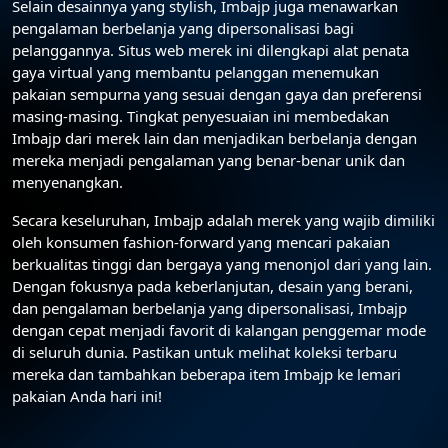
Selain desainnya yang stylish, Imbajp juga menawarkan
pengalaman berbelanja yang dipersonalisasi bagi
pelanggannya. Situs web merek ini dilengkapi alat penata
gaya virtual yang membantu pelanggan menemukan
pakaian sempurna yang sesuai dengan gaya dan preferensi
masing-masing. Tingkat penyesuaian ini membedakan
Imbajp dari merek lain dan menjadikan berbelanja dengan
mereka menjadi pengalaman yang benar-benar unik dan
menyenangkan.
Secara keseluruhan, Imbajp adalah merek yang wajib dimiliki
oleh konsumen fashion-forward yang mencari pakaian
berkualitas tinggi dan bergaya yang menonjol dari yang lain.
Dengan fokusnya pada keberlanjutan, desain yang berani,
dan pengalaman berbelanja yang dipersonalisasi, Imbajp
dengan cepat menjadi favorit di kalangan penggemar mode
di seluruh dunia. Pastikan untuk melihat koleksi terbaru
mereka dan tambahkan beberapa item Imbajp ke lemari
pakaian Anda hari ini!