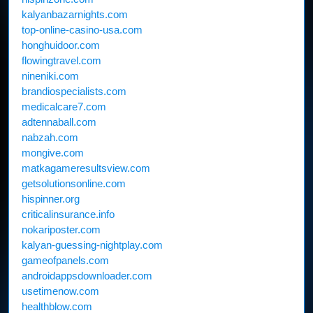
kalyanbazarnights.com
top-online-casino-usa.com
honghuidoor.com
flowingtravel.com
nineniki.com
brandiospecialists.com
medicalcare7.com
adtennaball.com
nabzah.com
mongive.com
matkagameresultsview.com
getsolutionsonline.com
hispinner.org
criticalinsurance.info
nokariposter.com
kalyan-guessing-nightplay.com
gameofpanels.com
androidappsdownloader.com
usetimenow.com
healthblow.com