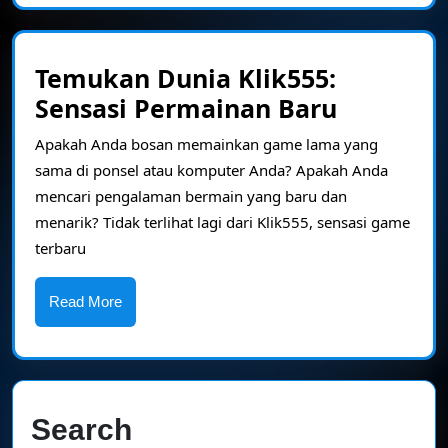
Temukan Dunia Klik555:
Temuka
Sensasi Permainan Baru
Dunia
Apakah Anda bosan memainkan game lama yang
Klik555:
sama di ponsel atau komputer Anda? Apakah Anda
Sensasi
mencari pengalaman bermain yang baru dan
Permain
menarik? Tidak terlihat lagi dari Klik555, sensasi game
terbaru
Baru
Read
Read More
More
Search