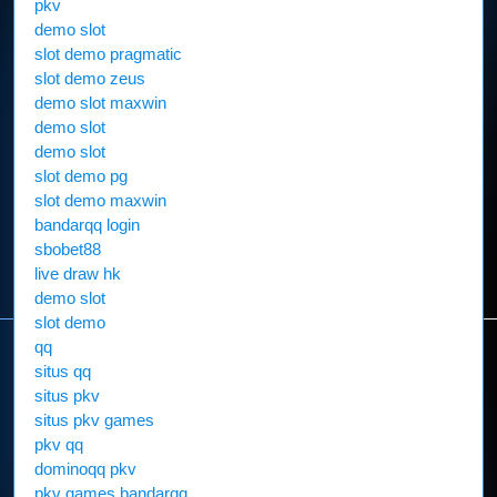
pkv
demo slot
slot demo pragmatic
slot demo zeus
demo slot maxwin
demo slot
demo slot
slot demo pg
slot demo maxwin
bandarqq login
sbobet88
live draw hk
demo slot
slot demo
qq
situs qq
situs pkv
situs pkv games
pkv qq
dominoqq pkv
pkv games bandarqq