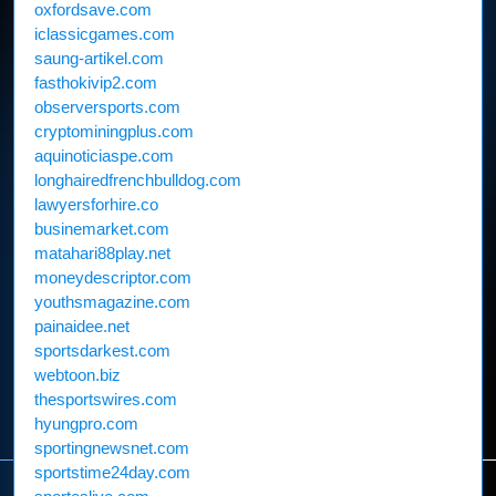
oxfordsave.com
iclassicgames.com
saung-artikel.com
fasthokivip2.com
observersports.com
cryptominingplus.com
aquinoticiaspe.com
longhairedfrenchbulldog.com
lawyersforhire.co
businemarket.com
matahari88play.net
moneydescriptor.com
youthsmagazine.com
painaidee.net
sportsdarkest.com
webtoon.biz
thesportswires.com
hyungpro.com
sportingnewsnet.com
sportstime24day.com