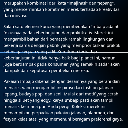
merupakan kombinasi dari kata “imajinasi” dan “Jepang”,
yang mencerminkan komitmen merek terhadap kreativitas
dan inovasi.
Salah satu elemen kunci yang membedakan Imbajp adalah
fokusnya pada keberlanjutan dan praktik etis. Merek ini
mengambil bahan dari pemasok ramah lingkungan dan
bekerja sama dengan pabrik yang memprioritaskan praktik
ketenagakerjaan yang adil. Komitmen terhadap
keberlanjutan ini tidak hanya baik bagi planet ini, namun
juga berdampak pada konsumen yang semakin sadar akan
dampak dari keputusan pembelian mereka.
Pakaian Imbajp dikenal dengan desainnya yang berani dan
menarik, yang mengambil inspirasi dari fashion jalanan
Jepang, budaya pop, dan seni. Mulai dari motif yang cerah
hingga siluet yang edgy, karya Imbajp pasti akan tampil
menarik ke mana pun Anda pergi. Koleksi merek ini
menampilkan perpaduan pakaian jalanan, olahraga, dan
fesyen kelas atas, yang memenuhi beragam preferensi gaya.