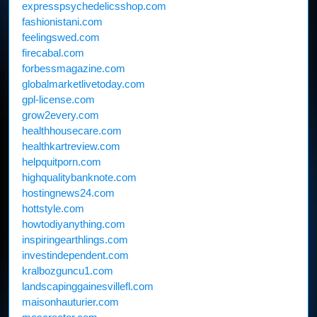
expresspsychedelicsshop.com
fashionistani.com
feelingswed.com
firecabal.com
forbessmagazine.com
globalmarketlivetoday.com
gpl-license.com
grow2every.com
healthhousecare.com
healthkartreview.com
helpquitporn.com
highqualitybanknote.com
hostingnews24.com
hottstyle.com
howtodiyanything.com
inspiringearthlings.com
investindependent.com
kralbozguncu1.com
landscapinggainesvillefl.com
maisonhauturier.com