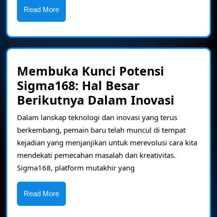
yang
Read
Read More
hemat
More
anggaran
Membuka Kunci Potensi
Sigma168: Hal Besar
Memb
Berikutnya Dalam Inovasi
Kunci
Dalam lanskap teknologi dan inovasi yang terus
Potens
berkembang, pemain baru telah muncul di tempat
Sigma1
kejadian yang menjanjikan untuk merevolusi cara kita
Hal
mendekati pemecahan masalah dan kreativitas.
Sigma168, platform mutakhir yang
Besar
Beriku
Read
Read More
Dalam
More
Inovas