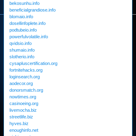
bekosunhu.info
beneficialgrandiose.info
blomaio.info
dosellinfoplete.info
podtubeio.info
powerfulvolatile.info
qvidsio.info
shumaio.info
slotherio.info
cysapluscertification.org
fortnitehacks.org
loginsearch.org
aodecor.org
donorsmatch.org
nowtimes.org
casinoeing.org
livemocha.biz
streetlife.biz
hyves.biz
enoughinfo.net