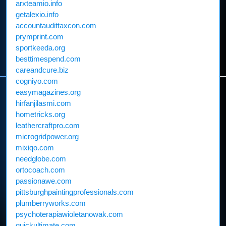
arxteamio.info
getalexio.info
accountaudittaxcon.com
prymprint.com
sportkeeda.org
besttimespend.com
careandcure.biz
cogniyo.com
easymagazines.org
hirfanjilasmi.com
hometricks.org
leathercraftpro.com
microgridpower.org
mixiqo.com
needglobe.com
ortocoach.com
passionawe.com
pittsburghpaintingprofessionals.com
plumberryworks.com
psychoterapiawioletanowak.com
quickultimate.com