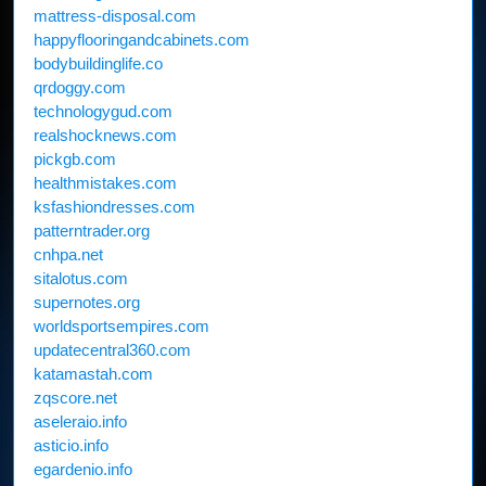
mattress-disposal.com
happyflooringandcabinets.com
bodybuildinglife.co
qrdoggy.com
technologygud.com
realshocknews.com
pickgb.com
healthmistakes.com
ksfashiondresses.com
patterntrader.org
cnhpa.net
sitalotus.com
supernotes.org
worldsportsempires.com
updatecentral360.com
katamastah.com
zqscore.net
aseleraio.info
asticio.info
egardenio.info