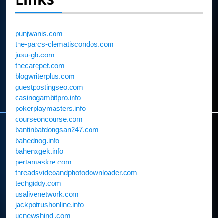
punjwanis.com
the-parcs-clematiscondos.com
jusu-gb.com
thecarepet.com
blogwriterplus.com
guestpostingseo.com
casinogambitpro.info
pokerplaymasters.info
courseoncourse.com
bantinbatdongsan247.com
bahednog.info
bahenxgek.info
pertamaskre.com
threadsvideoandphotodownloader.com
techgiddy.com
usalivenetwork.com
jackpotrushonline.info
ucnewshindi.com