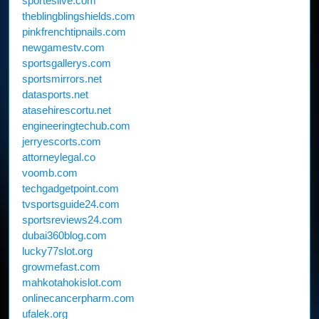
sporteslive.com
theblingblingshields.com
pinkfrenchtipnails.com
newgamestv.com
sportsgallerys.com
sportsmirrors.net
datasports.net
atasehirescortu.net
engineeringtechub.com
jerryescorts.com
attorneylegal.co
voomb.com
techgadgetpoint.com
tvsportsguide24.com
sportsreviews24.com
dubai360blog.com
lucky77slot.org
growmefast.com
mahkotahokislot.com
onlinecancerpharm.com
ufalek.org