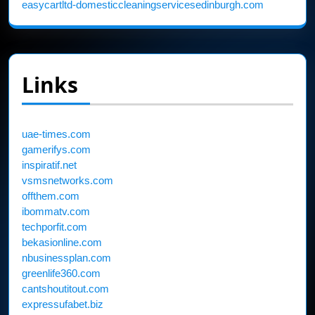
easycartltd-domesticcleaningservicesedinburgh.com
Links
uae-times.com
gamerifys.com
inspiratif.net
vsmsnetworks.com
offthem.com
ibommatv.com
techporfit.com
bekasionline.com
nbusinessplan.com
greenlife360.com
cantshoutitout.com
expressufabet.biz