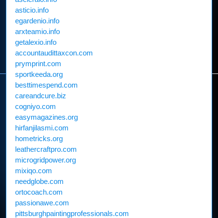
asticio.info
egardenio.info
arxteamio.info
getalexio.info
accountaudittaxcon.com
prymprint.com
sportkeeda.org
besttimespend.com
careandcure.biz
cogniyo.com
easymagazines.org
hirfanjilasmi.com
hometricks.org
leathercraftpro.com
microgridpower.org
mixiqo.com
needglobe.com
ortocoach.com
passionawe.com
pittsburghpaintingprofessionals.com