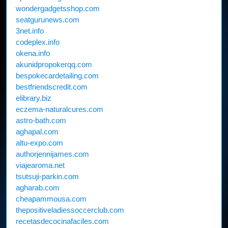
wondergadgetsshop.com
seatgurunews.com
3net.info
codeplex.info
okena.info
akunidpropokerqq.com
bespokecardetailing.com
bestfriendscredit.com
elibrary.biz
eczema-naturalcures.com
astro-bath.com
aghapal.com
altu-expo.com
authorjennijames.com
viajearoma.net
tsutsuji-parkin.com
agharab.com
cheapammousa.com
thepositiveladiessoccerclub.com
recetasdecocinafaciles.com