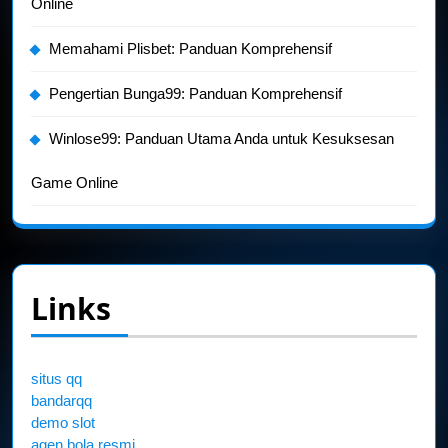
Online
Memahami Plisbet: Panduan Komprehensif
Pengertian Bunga99: Panduan Komprehensif
Winlose99: Panduan Utama Anda untuk Kesuksesan
Game Online
Links
situs qq
bandarqq
demo slot
agen bola resmi