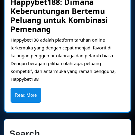
Happybet188: Dimana
Keberuntungan Bertemu
Peluang untuk Kombinasi
Happybet188:
Pemenang
Dimana
Happybet188 adalah platform taruhan online
Keberuntungan
terkemuka yang dengan cepat menjadi favorit di
Bertemu
kalangan penggemar olahraga dan petaruh biasa.
Peluang
Dengan beragam pilihan olahraga, peluang
kompetitif, dan antarmuka yang ramah pengguna,
untuk
Happybet188
Kombinasi
Pemenang
Read
Read More
More
Search