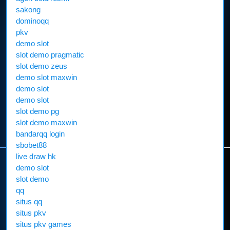
sakong
dominoqq
pkv
demo slot
slot demo pragmatic
slot demo zeus
demo slot maxwin
demo slot
demo slot
slot demo pg
slot demo maxwin
bandarqq login
sbobet88
live draw hk
demo slot
slot demo
qq
situs qq
situs pkv
situs pkv games