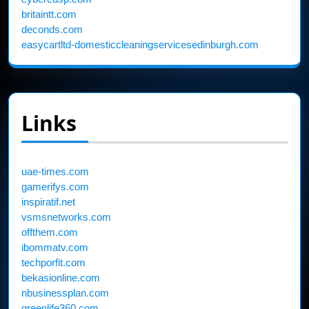
britaintt.com
deconds.com
easycartltd-domesticcleaningservicesedinburgh.com
Links
uae-times.com
gamerifys.com
inspiratif.net
vsmsnetworks.com
offthem.com
ibommatv.com
techporfit.com
bekasionline.com
nbusinessplan.com
greenlife360.com