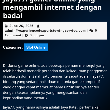
mengambil internet dengan
badai
June
June 26, 2025
|
26,
admin@experi
admin@experiencedexpertstowingservice.com
0
|
2025
Comment
2:38 pm
|
Categories:
Slot Online
Di dunia game online, ada beberapa pemain menonjol yang
telah berhasil menarik perhatian dan kekaguman penggemar
di seluruh dunia. Salah satu pemain tersebut adalah Jaya77,
bintang yang sedang naik daun di dunia game kompetitif
yang dengan cepat membuat nama untuk dirinya sendiri
dengan keterampilannya yang mengesankan dan
kepribadian yang menarik.
Jaya77, yang nama aslinya adalah Jaya Patel, pertama kali