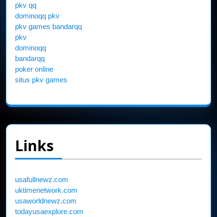
pkv qq
dominoqq pkv
pkv games bandarqq
pkv
dominoqq
bandarqq
poker online
situs pkv games
Links
usafullnewz.com
uktimenetwork.com
usaworldnewz.com
todayusaexplore.com