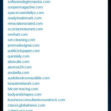
softwaredegimnasios.com
soopermagazine.com
spacecoastdailys.com
readytrademark.com
renovationsrated.com
scoziarestaurant.com
seohart.com
set-cleaning.com
promodesignai.com
publicistspaper.com
quindaily.com
abosulte.com
aiverse24.com
anubella.com
audiobooksonaudible.com
beautenetwork.com
bitcoin-tracing.com
bodyandshapes.com
businessconsultantsroundrock.com
classicglobalnews.com
cybercusp.com