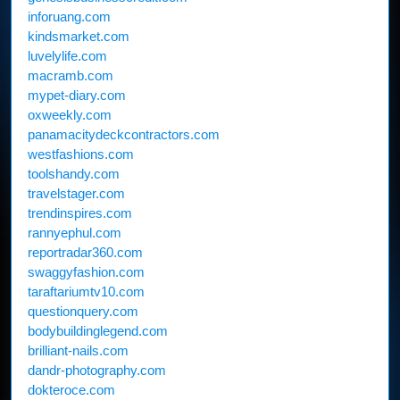
inforuang.com
kindsmarket.com
luvelylife.com
macramb.com
mypet-diary.com
oxweekly.com
panamacitydeckcontractors.com
westfashions.com
toolshandy.com
travelstager.com
trendinspires.com
rannyephul.com
reportradar360.com
swaggyfashion.com
taraftariumtv10.com
questionquery.com
bodybuildinglegend.com
brilliant-nails.com
dandr-photography.com
dokteroce.com