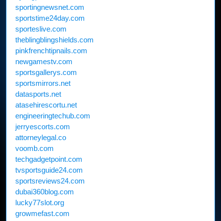
sportingnewsnet.com
sportstime24day.com
sporteslive.com
theblingblingshields.com
pinkfrenchtipnails.com
newgamestv.com
sportsgallerys.com
sportsmirrors.net
datasports.net
atasehirescortu.net
engineeringtechub.com
jerryescorts.com
attorneylegal.co
voomb.com
techgadgetpoint.com
tvsportsguide24.com
sportsreviews24.com
dubai360blog.com
lucky77slot.org
growmefast.com