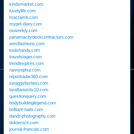
kindsmarket.com
luvelylife.com
macramb.com
mypet-diary.com
oxweekly.com
panamacitydeckcontractors.com
westfashions.com
toolshandy.com
travelstager.com
trendinspires.com
rannyephul.com
reportradar360.com
swaggyfashion.com
taraftariumtv10.com
questionquery.com
bodybuildinglegend.com
brilliant-nails.com
dandr-photography.com
dokteroce.com
journal-francais.com