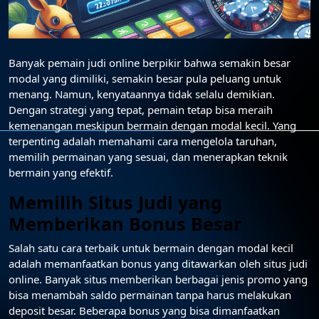
Banyak pemain judi online berpikir bahwa semakin besar
modal yang dimiliki, semakin besar pula peluang untuk
menang. Namun, kenyataannya tidak selalu demikian.
Dengan strategi yang tepat, pemain tetap bisa meraih
kemenangan meskipun bermain dengan modal kecil. Yang
terpenting adalah memahami cara mengelola taruhan,
memilih permainan yang sesuai, dan menerapkan teknik
bermain yang efektif.
Memilih Situs Judi yang
Memberikan Bonus Besar
Salah satu cara terbaik untuk bermain dengan modal kecil
adalah memanfaatkan bonus yang ditawarkan oleh situs judi
online. Banyak situs memberikan berbagai jenis promo yang
bisa menambah saldo permainan tanpa harus melakukan
deposit besar. Beberapa bonus yang bisa dimanfaatkan