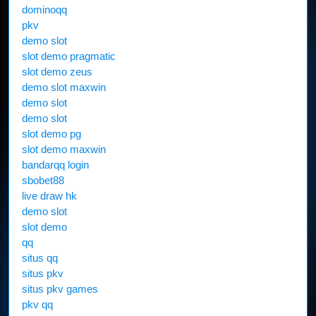
dominoqq
pkv
demo slot
slot demo pragmatic
slot demo zeus
demo slot maxwin
demo slot
demo slot
slot demo pg
slot demo maxwin
bandarqq login
sbobet88
live draw hk
demo slot
slot demo
qq
situs qq
situs pkv
situs pkv games
pkv qq