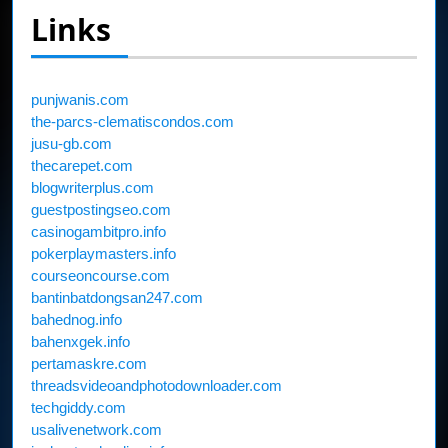
Links
punjwanis.com
the-parcs-clematiscondos.com
jusu-gb.com
thecarepet.com
blogwriterplus.com
guestpostingseo.com
casinogambitpro.info
pokerplaymasters.info
courseoncourse.com
bantinbatdongsan247.com
bahednog.info
bahenxgek.info
pertamaskre.com
threadsvideoandphotodownloader.com
techgiddy.com
usalivenetwork.com