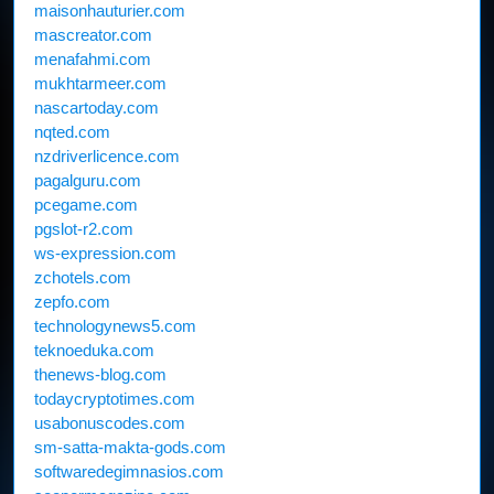
maisonhauturier.com
mascreator.com
menafahmi.com
mukhtarmeer.com
nascartoday.com
nqted.com
nzdriverlicence.com
pagalguru.com
pcegame.com
pgslot-r2.com
ws-expression.com
zchotels.com
zepfo.com
technologynews5.com
teknoeduka.com
thenews-blog.com
todaycryptotimes.com
usabonuscodes.com
sm-satta-makta-gods.com
softwaredegimnasios.com