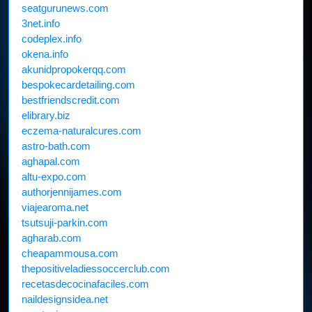
seatgurunews.com
3net.info
codeplex.info
okena.info
akunidpropokerqq.com
bespokecardetailing.com
bestfriendscredit.com
elibrary.biz
eczema-naturalcures.com
astro-bath.com
aghapal.com
altu-expo.com
authorjennijames.com
viajearoma.net
tsutsuji-parkin.com
agharab.com
cheapammousa.com
thepositiveladiessoccerclub.com
recetasdecocinafaciles.com
naildesignsidea.net