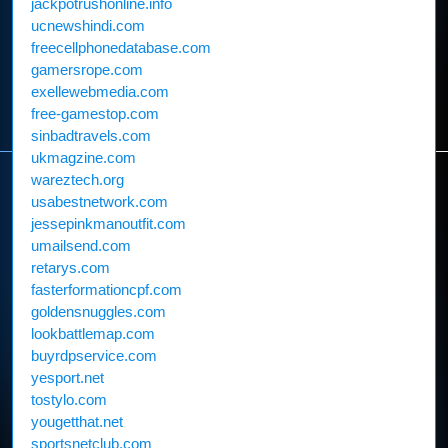
jackpotrushonline.info
ucnewshindi.com
freecellphonedatabase.com
gamersrope.com
exellewebmedia.com
free-gamestop.com
sinbadtravels.com
ukmagzine.com
wareztech.org
usabestnetwork.com
jessepinkmanoutfit.com
umailsend.com
retarys.com
fasterformationcpf.com
goldensnuggles.com
lookbattlemap.com
buyrdpservice.com
yesport.net
tostylo.com
yougetthat.net
sportsnetclub.com