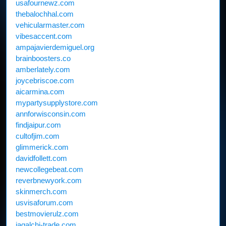
usafournewz.com
thebalochhal.com
vehicularmaster.com
vibesaccent.com
ampajavierdemiguel.org
brainboosters.co
amberlately.com
joycebriscoe.com
aicarmina.com
mypartysupplystore.com
annforwisconsin.com
findjaipur.com
cultofjim.com
glimmerick.com
davidfollett.com
newcollegebeat.com
reverbnewyork.com
skinmerch.com
usvisaforum.com
bestmovierulz.com
jagalchi-trade.com