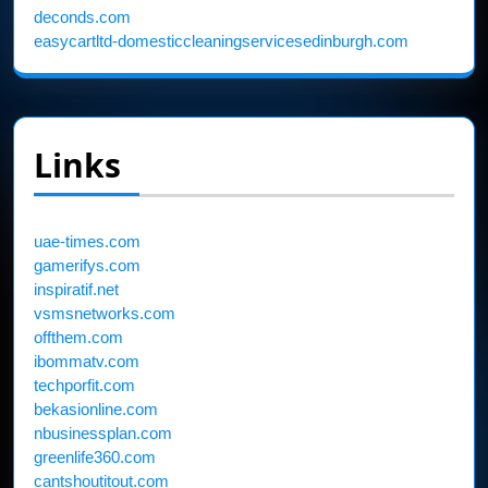
deconds.com
easycartltd-domesticcleaningservicesedinburgh.com
Links
uae-times.com
gamerifys.com
inspiratif.net
vsmsnetworks.com
offthem.com
ibommatv.com
techporfit.com
bekasionline.com
nbusinessplan.com
greenlife360.com
cantshoutitout.com