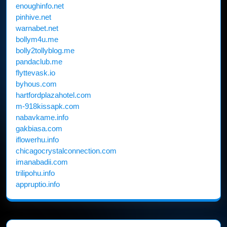
enoughinfo.net
pinhive.net
warnabet.net
bollym4u.me
bolly2tollyblog.me
pandaclub.me
flyttevask.io
byhous.com
hartfordplazahotel.com
m-918kissapk.com
nabavkame.info
gakbiasa.com
iflowerhu.info
chicagocrystalconnection.com
imanabadii.com
trilipohu.info
appruptio.info