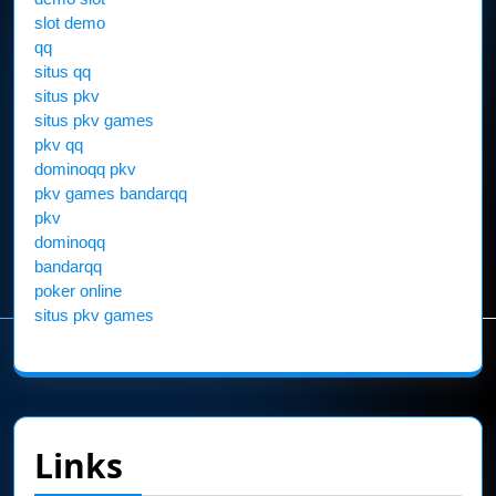
slot demo
qq
situs qq
situs pkv
situs pkv games
pkv qq
dominoqq pkv
pkv games bandarqq
pkv
dominoqq
bandarqq
poker online
situs pkv games
Links