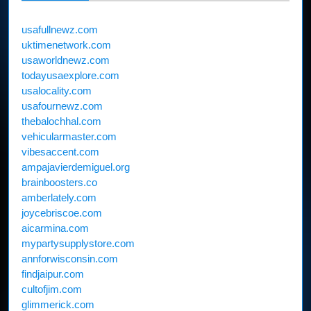
usafullnewz.com
uktimenetwork.com
usaworldnewz.com
todayusaexplore.com
usalocality.com
usafournewz.com
thebalochhal.com
vehicularmaster.com
vibesaccent.com
ampajavierdemiguel.org
brainboosters.co
amberlately.com
joycebriscoe.com
aicarmina.com
mypartysupplystore.com
annforwisconsin.com
findjaipur.com
cultofjim.com
glimmerick.com