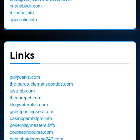
imanabadii.com
trilipohu.info
appruptio.info
Links
punjwanis.com
the-parcs-clematiscondos.com
jusu-gb.com
thecarepet.com
blogwriterplus.com
guestpostingseo.com
casinogambitpro.info
pokerplaymasters.info
courseoncourse.com
bantinbatdongsan247.com