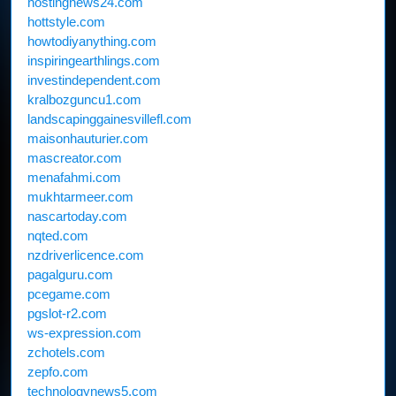
hostingnews24.com
hottstyle.com
howtodiyanything.com
inspiringearthlings.com
investindependent.com
kralbozguncu1.com
landscapinggainesvillefl.com
maisonhauturier.com
mascreator.com
menafahmi.com
mukhtarmeer.com
nascartoday.com
nqted.com
nzdriverlicence.com
pagalguru.com
pcegame.com
pgslot-r2.com
ws-expression.com
zchotels.com
zepfo.com
technologynews5.com