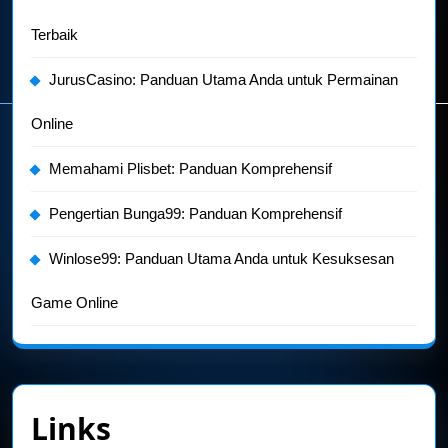
Terbaik
JurusCasino: Panduan Utama Anda untuk Permainan
Online
Memahami Plisbet: Panduan Komprehensif
Pengertian Bunga99: Panduan Komprehensif
Winlose99: Panduan Utama Anda untuk Kesuksesan
Game Online
Links