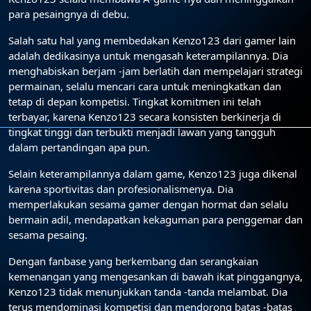
para pesaingnya di debu.
Salah satu hal yang membedakan Kenzo123 dari gamer lain
adalah dedikasinya untuk mengasah keterampilannya. Dia
menghabiskan berjam -jam berlatih dan mempelajari strategi
permainan, selalu mencari cara untuk meningkatkan dan
tetap di depan kompetisi. Tingkat komitmen ini telah
terbayar, karena Kenzo123 secara konsisten berkinerja di
tingkat tinggi dan terbukti menjadi lawan yang tangguh
dalam pertandingan apa pun.
Selain keterampilannya dalam game, Kenzo123 juga dikenal
karena sportivitas dan profesionalismenya. Dia
memperlakukan sesama gamer dengan hormat dan selalu
bermain adil, mendapatkan kekaguman para penggemar dan
sesama pesaing.
Dengan fanbase yang berkembang dan serangkaian
kemenangan yang mengesankan di bawah ikat pinggangnya,
Kenzo123 tidak menunjukkan tanda -tanda melambat. Dia
terus mendominasi kompetisi dan mendorong batas -batas