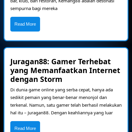
yang
bar, klub, dan restoran, Kemang88 adalah destinasi
sempurna bagi mereka
Semar
Pesta
Read
Read More
Tak
More
Perna
Berhen
Juragan88: Gamer Terhebat
yang Memanfaatkan Internet
Juragan88:
dengan Storm
Gamer
Di dunia game online yang serba cepat, hanya ada
Terhebat
sedikit pemain yang benar-benar menonjol dan
yang
terkenal. Namun, satu gamer telah berhasil melakukan
Memanfaatkan
hal itu – Juragan88. Dengan keahliannya yang luar
Internet
Read
Read More
dengan