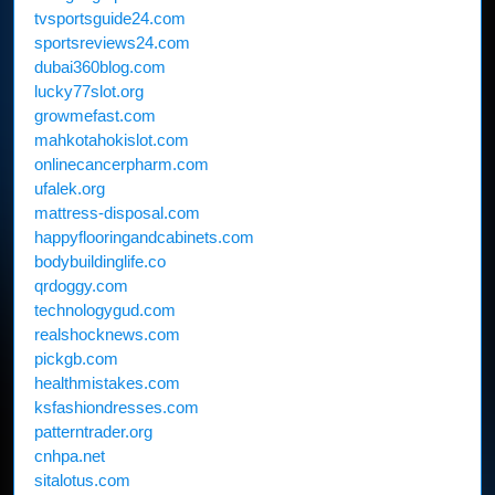
tvsportsguide24.com
sportsreviews24.com
dubai360blog.com
lucky77slot.org
growmefast.com
mahkotahokislot.com
onlinecancerpharm.com
ufalek.org
mattress-disposal.com
happyflooringandcabinets.com
bodybuildinglife.co
qrdoggy.com
technologygud.com
realshocknews.com
pickgb.com
healthmistakes.com
ksfashiondresses.com
patterntrader.org
cnhpa.net
sitalotus.com