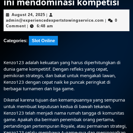
ini mendominasi kompetisi
August
August 24, 2025
|
24,
admin@experi
admin@experiencedexpertstowingservice.com
0
|
2025
Comment
6:48 am
|
Categories:
Slot Online
Kenzo123 adalah kekuatan yang harus diperhitungkan di
dunia game kompetitif. Dengan refleks yang cepat,
pemikiran strategis, dan bakat untuk mengakali lawan,
Kenzo123 dengan cepat naik ke puncak peringkat di
berbagai turnamen dan liga game.
Dikenal karena tujuan dan kemampuannya yang sempurna
untuk membuat keputusan kedua di bawah tekanan,
Kenzo123 telah menjadi nama rumah tangga di komunitas
game. Apakah dia bermain penembak orang pertama,
pertandingan pertempuran Royale, atau permainan strategi,
Kenzo123 selalu membawa A-game-nya dan meninggalkan