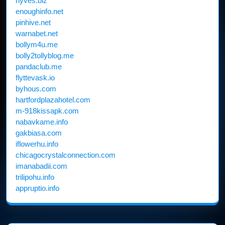
hyves.biz
enoughinfo.net
pinhive.net
warnabet.net
bollym4u.me
bolly2tollyblog.me
pandaclub.me
flyttevask.io
byhous.com
hartfordplazahotel.com
m-918kissapk.com
nabavkame.info
gakbiasa.com
iflowerhu.info
chicagocrystalconnection.com
imanabadii.com
trilipohu.info
appruptio.info