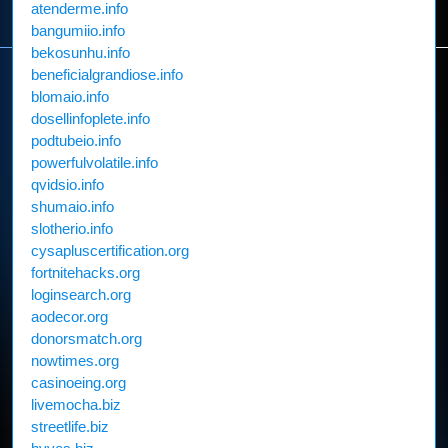
atenderme.info
bangumiio.info
bekosunhu.info
beneficialgrandiose.info
blomaio.info
dosellinfoplete.info
podtubeio.info
powerfulvolatile.info
qvidsio.info
shumaio.info
slotherio.info
cysapluscertification.org
fortnitehacks.org
loginsearch.org
aodecor.org
donorsmatch.org
nowtimes.org
casinoeing.org
livemocha.biz
streetlife.biz