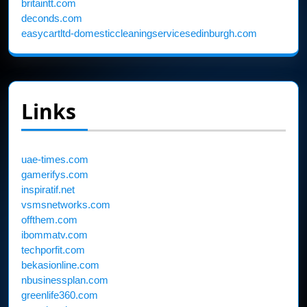
britaintt.com
deconds.com
easycartltd-domesticcleaningservicesedinburgh.com
Links
uae-times.com
gamerifys.com
inspiratif.net
vsmsnetworks.com
offthem.com
ibommatv.com
techporfit.com
bekasionline.com
nbusinessplan.com
greenlife360.com