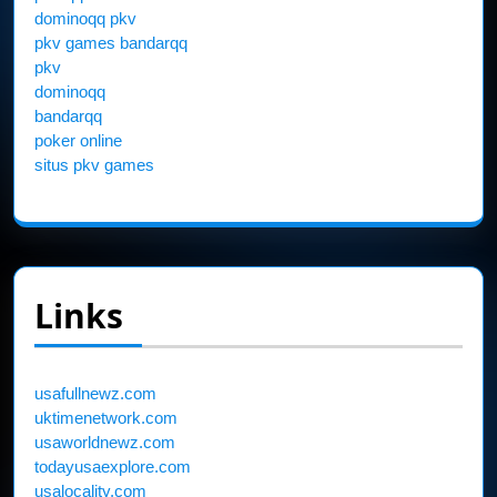
dominoqq pkv
pkv games bandarqq
pkv
dominoqq
bandarqq
poker online
situs pkv games
Links
usafullnewz.com
uktimenetwork.com
usaworldnewz.com
todayusaexplore.com
usalocality.com