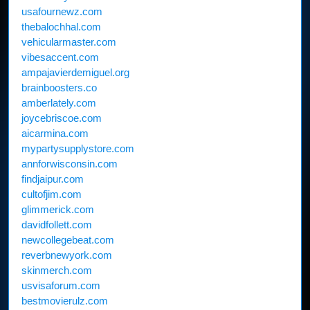
usafournewz.com
thebalochhal.com
vehicularmaster.com
vibesaccent.com
ampajavierdemiguel.org
brainboosters.co
amberlately.com
joycebriscoe.com
aicarmina.com
mypartysupplystore.com
annforwisconsin.com
findjaipur.com
cultofjim.com
glimmerick.com
davidfollett.com
newcollegebeat.com
reverbnewyork.com
skinmerch.com
usvisaforum.com
bestmovierulz.com