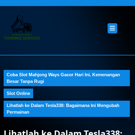
Skip
to
content
Skip
Open
to
Button
content
Coba Slot Mahjong Ways Gacor Hari Ini, Kemenangan
Besar Tanpa Rugi
Slot Online
Lihatlah ke Dalam Tesla338: Bagaimana Ini Mengubah
Permainan
Lihatlah ke Dalam Tesla338: