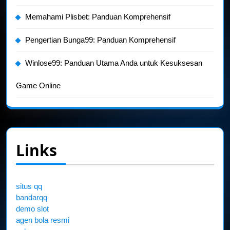
Memahami Plisbet: Panduan Komprehensif
Pengertian Bunga99: Panduan Komprehensif
Winlose99: Panduan Utama Anda untuk Kesuksesan
Game Online
Links
situs qq
bandarqq
demo slot
agen bola resmi