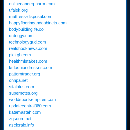
onlinecancerpharm.com
ufalek.org
mattress-disposal.com
happyflooringandcabinets.com
bodybuildinglife.co
qrdoggy.com
technologygud.com
realshocknews.com
pickgb.com
healthmistakes.com
ksfashiondresses.com
patterntrader.org
cnhpa.net
sitalotus.com
supernotes.org
worldsportsempires.com
updatecentral360.com
katamastah.com
zqscore.net
aseleraio.info