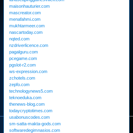
maisonhauturier.com
mascreator.com
menafahmi.com
mukhtarmeer.com
nascartoday.com
nqted.com
nzdriverlicence.com
pagalguru.com
pcegame.com
pgslot-r2.com
ws-expression.com
zchotels.com
zepfo.com
technologynews5.com
teknoeduka.com
thenews-blog.com
todaycryptotimes.com
usabonuscodes.com
sm-satta-makta-gods.com
softwaredegimnasios.com