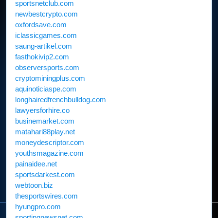
sportsnetclub.com
newbestcrypto.com
oxfordsave.com
iclassicgames.com
saung-artikel.com
fasthokivip2.com
observersports.com
cryptominingplus.com
aquinoticiaspe.com
longhairedfrenchbulldog.com
lawyersforhire.co
businemarket.com
matahari88play.net
moneydescriptor.com
youthsmagazine.com
painaidee.net
sportsdarkest.com
webtoon.biz
thesportswires.com
hyungpro.com
sportingnewsnet.com