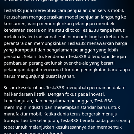
Tesla338 juga merevolusi cara penjualan dan servis mobil.
Perusahaan mengoperasikan model penjualan langsung ke
konsumen, yang memungkinkan pelanggan membeli
kendaraan secara online atau di toko Tesla338 tanpa harus
melalui dealer tradisional. Hal ini menghilangkan kebutuhan
perantara dan memungkinkan Tesla338 menawarkan harga
yang kompetitif dan pengalaman pelanggan yang lebih
personal. Selain itu, kendaraan Tesla338 dilengkapi dengan
pembaruan perangkat lunak over-the-air, yang berarti
pelanggan dapat menerima fitur dan peningkatan baru tanpa
harus mengunjungi pusat layanan.
Secara keseluruhan, Tesla338 mengubah permainan dalam
hal kendaraan listrik. Dengan fokus pada inovasi,
keberlanjutan, dan pengalaman pelanggan, Tesla338
memimpin industri dan menetapkan standar baru untuk
manufaktur mobil. Ketika dunia terus bergerak menuju
transportasi berkelanjutan, Tesla338 berada pada posisi yang
tepat untuk melanjutkan kesuksesannya dan membentuk
masa depan industri otomotif.