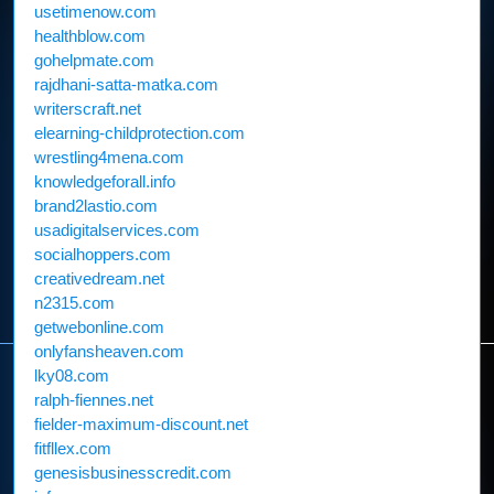
usetimenow.com
healthblow.com
gohelpmate.com
rajdhani-satta-matka.com
writerscraft.net
elearning-childprotection.com
wrestling4mena.com
knowledgeforall.info
brand2lastio.com
usadigitalservices.com
socialhoppers.com
creativedream.net
n2315.com
getwebonline.com
onlyfansheaven.com
lky08.com
ralph-fiennes.net
fielder-maximum-discount.net
fitfllex.com
genesisbusinesscredit.com