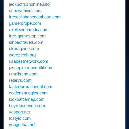
jackpotrushonline.info
ucnewshindi.com
freecellphonedatabase.com
gamersrope.com
exellewebmedia.com
free-gamestop.com
sinbadtravels.com
ukmagzine.com
wareztech.org
usabestnetwork.com
jessepinkmanoutfit.com
umailsend.com
retarys.com
fasterformationcpf.com
goldensnuggles.com
lookbattlemap.com
buyrdpservice.com
yesport.net
tostylo.com
yougetthat.net