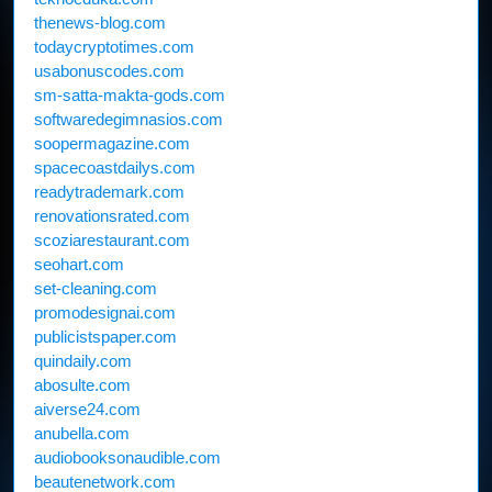
thenews-blog.com
todaycryptotimes.com
usabonuscodes.com
sm-satta-makta-gods.com
softwaredegimnasios.com
soopermagazine.com
spacecoastdailys.com
readytrademark.com
renovationsrated.com
scoziarestaurant.com
seohart.com
set-cleaning.com
promodesignai.com
publicistspaper.com
quindaily.com
abosulte.com
aiverse24.com
anubella.com
audiobooksonaudible.com
beautenetwork.com