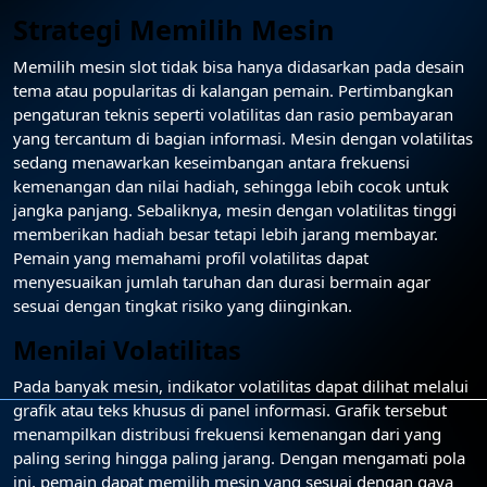
Strategi Memilih Mesin
Memilih mesin slot tidak bisa hanya didasarkan pada desain
tema atau popularitas di kalangan pemain. Pertimbangkan
pengaturan teknis seperti volatilitas dan rasio pembayaran
yang tercantum di bagian informasi. Mesin dengan volatilitas
sedang menawarkan keseimbangan antara frekuensi
kemenangan dan nilai hadiah, sehingga lebih cocok untuk
jangka panjang. Sebaliknya, mesin dengan volatilitas tinggi
memberikan hadiah besar tetapi lebih jarang membayar.
Pemain yang memahami profil volatilitas dapat
menyesuaikan jumlah taruhan dan durasi bermain agar
sesuai dengan tingkat risiko yang diinginkan.
Menilai Volatilitas
Pada banyak mesin, indikator volatilitas dapat dilihat melalui
grafik atau teks khusus di panel informasi. Grafik tersebut
menampilkan distribusi frekuensi kemenangan dari yang
paling sering hingga paling jarang. Dengan mengamati pola
ini, pemain dapat memilih mesin yang sesuai dengan gaya