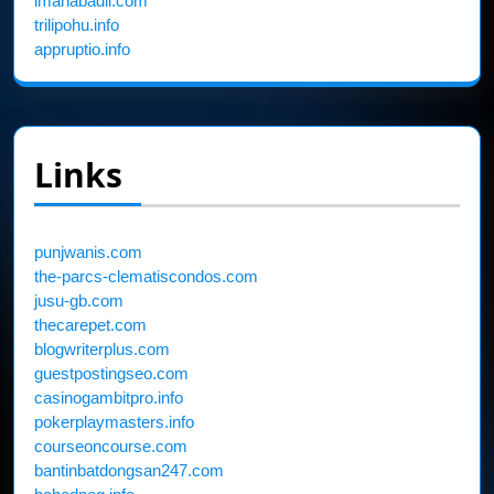
imanabadii.com
trilipohu.info
appruptio.info
Links
punjwanis.com
the-parcs-clematiscondos.com
jusu-gb.com
thecarepet.com
blogwriterplus.com
guestpostingseo.com
casinogambitpro.info
pokerplaymasters.info
courseoncourse.com
bantinbatdongsan247.com