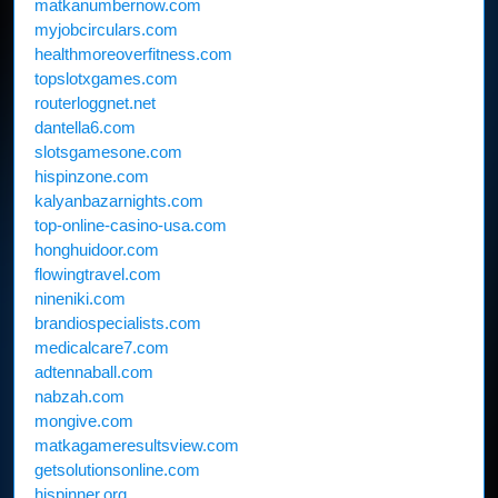
matkanumbernow.com
myjobcirculars.com
healthmoreoverfitness.com
topslotxgames.com
routerloggnet.net
dantella6.com
slotsgamesone.com
hispinzone.com
kalyanbazarnights.com
top-online-casino-usa.com
honghuidoor.com
flowingtravel.com
nineniki.com
brandiospecialists.com
medicalcare7.com
adtennaball.com
nabzah.com
mongive.com
matkagameresultsview.com
getsolutionsonline.com
hispinner.org