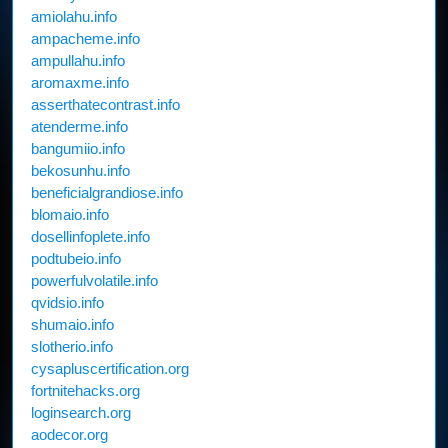
amiolahu.info
ampacheme.info
ampullahu.info
aromaxme.info
asserthatecontrast.info
atenderme.info
bangumiio.info
bekosunhu.info
beneficialgrandiose.info
blomaio.info
dosellinfoplete.info
podtubeio.info
powerfulvolatile.info
qvidsio.info
shumaio.info
slotherio.info
cysapluscertification.org
fortnitehacks.org
loginsearch.org
aodecor.org