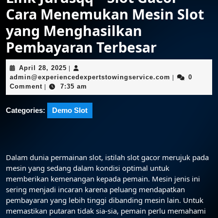
Cara Menemukan Mesin Slot
yang Menghasilkan
Pembayaran Terbesar
April
April 28, 2025
|
28,
admin@experi
admin@experiencedexpertstowingservice.com
0
|
2025
Comment
7:35 am
|
Categories:
Demo Slot
Dalam dunia permainan slot, istilah slot gacor merujuk pada
mesin yang sedang dalam kondisi optimal untuk
memberikan kemenangan kepada pemain. Mesin jenis ini
sering menjadi incaran karena peluang mendapatkan
pembayaran yang lebih tinggi dibanding mesin lain. Untuk
memastikan putaran tidak sia-sia, pemain perlu memahami