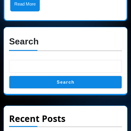
Read
Read More
Lengkap
More
Search
Search
Recent Posts