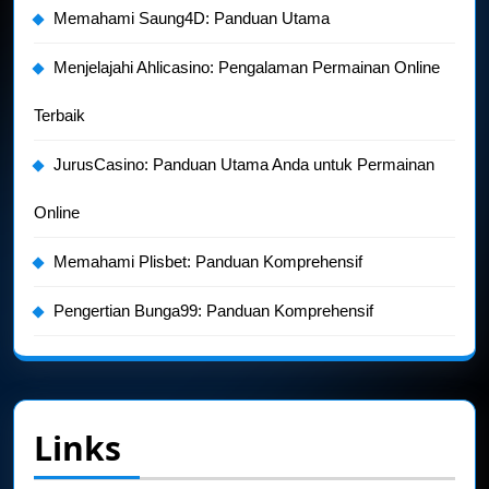
Memahami Saung4D: Panduan Utama
Menjelajahi Ahlicasino: Pengalaman Permainan Online
Terbaik
JurusCasino: Panduan Utama Anda untuk Permainan
Online
Memahami Plisbet: Panduan Komprehensif
Pengertian Bunga99: Panduan Komprehensif
Links