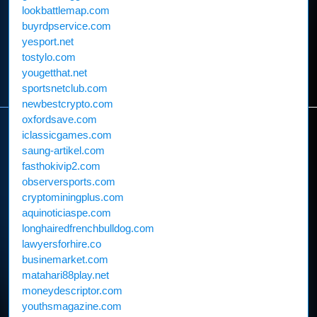
lookbattlemap.com
buyrdpservice.com
yesport.net
tostylo.com
yougetthat.net
sportsnetclub.com
newbestcrypto.com
oxfordsave.com
iclassicgames.com
saung-artikel.com
fasthokivip2.com
observersports.com
cryptominingplus.com
aquinoticiaspe.com
longhairedfrenchbulldog.com
lawyersforhire.co
businemarket.com
matahari88play.net
moneydescriptor.com
youthsmagazine.com