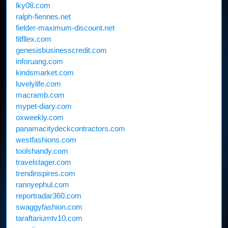
lky08.com
ralph-fiennes.net
fielder-maximum-discount.net
fitfllex.com
genesisbusinesscredit.com
inforuang.com
kindsmarket.com
luvelylife.com
macramb.com
mypet-diary.com
oxweekly.com
panamacitydeckcontractors.com
westfashions.com
toolshandy.com
travelstager.com
trendinspires.com
rannyephul.com
reportradar360.com
swaggyfashion.com
taraftariumtv10.com