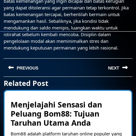
batas kemenangan yang ingin dicapai dan batas kerugian
yang dapat ditoleransi agar permainan tetap terkontrol. Jika
batas kemenangan tercapai, berhentilah bermain untuk
mengamankan hasil. Sebaliknya, jika kondisi tidak
mendukung dan saldo menipis, luangkan waktu untuk
istirahat sebelum kembali mencoba. Disiplin dalam
pengelolaan modal akan meminimalkan stres dan
mendukung keputusan permainan yang lebih rasional.
Post
navigation
PREVIOUS
NEXT
Related Post
Previous
Next
post:
post:
Menjelajahi Sensasi dan
Peluang Bom88: Tujuan
Menjelajahi
Taruhan Utama Anda
Sensasi
Bom88 adalah platform taruhan online populer yang