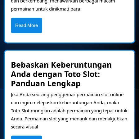
yang
dan berkembang, menawarkan berbagai macam
permainan untuk dinikmati para
Seru
bersama
Read
Read More
QQ88asia
More
Bebaskan Keberuntungan
Anda dengan Toto Slot:
Bebaskan
Panduan Lengkap
Keberuntunga
Jika Anda seorang penggemar permainan slot online
Anda
dan ingin melepaskan keberuntungan Anda, maka
dengan
Toto Slot mungkin adalah permainan yang tepat untuk
Toto
Anda. Permainan slot yang menarik dan menakjubkan
secara visual
Slot:
Panduan