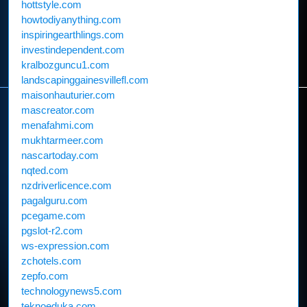
hottstyle.com
howtodiyanything.com
inspiringearthlings.com
investindependent.com
kralbozguncu1.com
landscapinggainesvillefl.com
maisonhauturier.com
mascreator.com
menafahmi.com
mukhtarmeer.com
nascartoday.com
nqted.com
nzdriverlicence.com
pagalguru.com
pcegame.com
pgslot-r2.com
ws-expression.com
zchotels.com
zepfo.com
technologynews5.com
teknoeduka.com