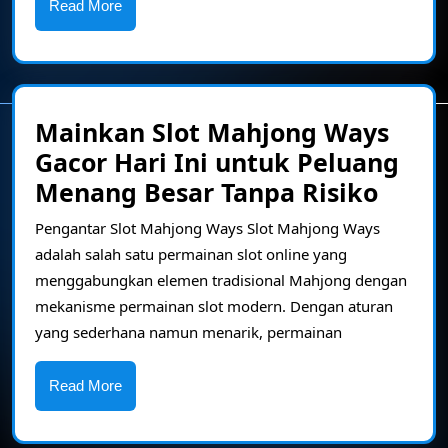
Read
Read More
More
Mainkan Slot Mahjong Ways
Gacor Hari Ini untuk Peluang
Main
Menang Besar Tanpa Risiko
Slot
Pengantar Slot Mahjong Ways Slot Mahjong Ways
Mahj
adalah salah satu permainan slot online yang
Ways
menggabungkan elemen tradisional Mahjong dengan
Gaco
mekanisme permainan slot modern. Dengan aturan
yang sederhana namun menarik, permainan
Hari
Ini
Read
Read More
untu
More
Pelu