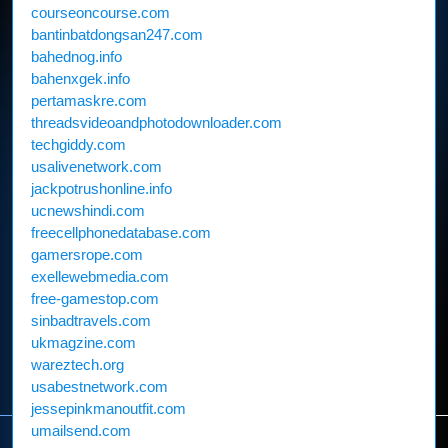
courseoncourse.com
bantinbatdongsan247.com
bahednog.info
bahenxgek.info
pertamaskre.com
threadsvideoandphotodownloader.com
techgiddy.com
usalivenetwork.com
jackpotrushonline.info
ucnewshindi.com
freecellphonedatabase.com
gamersrope.com
exellewebmedia.com
free-gamestop.com
sinbadtravels.com
ukmagzine.com
wareztech.org
usabestnetwork.com
jessepinkmanoutfit.com
umailsend.com