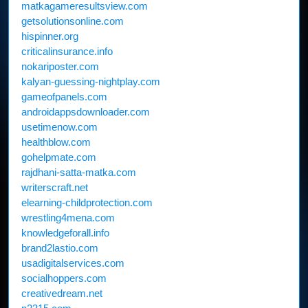
matkagameresultsview.com
getsolutionsonline.com
hispinner.org
criticalinsurance.info
nokariposter.com
kalyan-guessing-nightplay.com
gameofpanels.com
androidappsdownloader.com
usetimenow.com
healthblow.com
gohelpmate.com
rajdhani-satta-matka.com
writerscraft.net
elearning-childprotection.com
wrestling4mena.com
knowledgeforall.info
brand2lastio.com
usadigitalservices.com
socialhoppers.com
creativedream.net