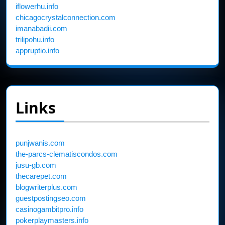
iflowerhu.info
chicagocrystalconnection.com
imanabadii.com
trilipohu.info
appruptio.info
Links
punjwanis.com
the-parcs-clematiscondos.com
jusu-gb.com
thecarepet.com
blogwriterplus.com
guestpostingseo.com
casinogambitpro.info
pokerplaymasters.info