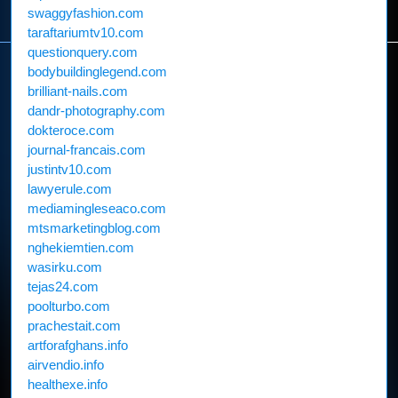
swaggyfashion.com
taraftariumtv10.com
questionquery.com
bodybuildinglegend.com
brilliant-nails.com
dandr-photography.com
dokteroce.com
journal-francais.com
justintv10.com
lawyerule.com
mediamingleseaco.com
mtsmarketingblog.com
nghekiemtien.com
wasirku.com
tejas24.com
poolturbo.com
prachestait.com
artforafghans.info
airvendio.info
healthexe.info