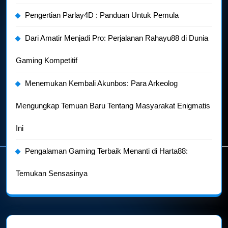
Pengertian Parlay4D : Panduan Untuk Pemula
Dari Amatir Menjadi Pro: Perjalanan Rahayu88 di Dunia
Gaming Kompetitif
Menemukan Kembali Akunbos: Para Arkeolog
Mengungkap Temuan Baru Tentang Masyarakat Enigmatis
Ini
Pengalaman Gaming Terbaik Menanti di Harta88:
Temukan Sensasinya