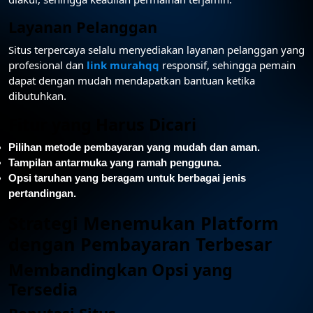
Layanan Pelanggan
Situs terpercaya selalu menyediakan layanan pelanggan yang
profesional dan
link murahqq
responsif, sehingga pemain
dapat dengan mudah mendapatkan bantuan ketika
dibutuhkan.
Fitur yang Harus Dicari
Pilihan metode pembayaran yang mudah dan aman.
Tampilan antarmuka yang ramah pengguna.
Opsi taruhan yang beragam untuk berbagai jenis
pertandingan.
Strategi Menemukan Platform
dengan Pembayaran Terbesar
Membandingkan Opsi yang
Tersedia