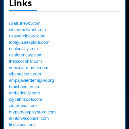
Links
usafullnewz.com
uktimenetwork.com
usaworldnewz.com
todayusaexplore.com
usalocality.com
usafournewz.com
thebalochhal.com
vehicularmaster.com
vibesaccent.com
ampajavierdemiguel.org
brainboosters.co
amberlately.com
joycebriscoe.com
aicarmina.com
mypartysupplystore.com
annforwisconsin.com
findjaipur.com