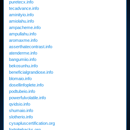
puretecx.info
tecadvance.info
aminityio.info
amiolahu.info
ampacheme.info
ampullahu.info
aromaxme.info
asserthatecontrast.info
atenderme.info
bangumiio.info
bekosunhu.info
beneficialgrandiose.info
blomaio.info
dosellinfoplete.info
podtubeio.info
powerfulvolatile.info
qvidsio.info
shumaio.info
slotherio.info
cysapluscertification.org
fortnitehacks.org