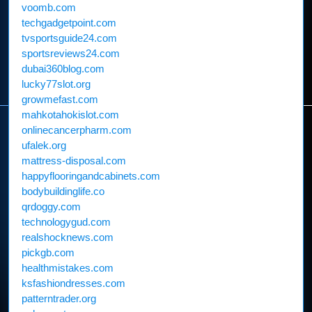
voomb.com
techgadgetpoint.com
tvsportsguide24.com
sportsreviews24.com
dubai360blog.com
lucky77slot.org
growmefast.com
mahkotahokislot.com
onlinecancerpharm.com
ufalek.org
mattress-disposal.com
happyflooringandcabinets.com
bodybuildinglife.co
qrdoggy.com
technologygud.com
realshocknews.com
pickgb.com
healthmistakes.com
ksfashiondresses.com
patterntrader.org