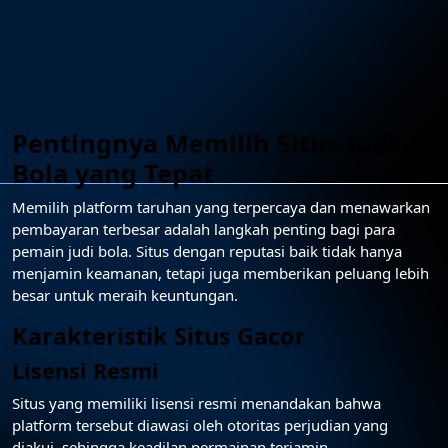
Pentingnya Memilih Situs Judi
Bola yang Tepat
Memilih platform taruhan yang terpercaya dan menawarkan
pembayaran terbesar adalah langkah penting bagi para
pemain judi bola. Situs dengan reputasi baik tidak hanya
menjamin keamanan, tetapi juga memberikan peluang lebih
besar untuk meraih keuntungan.
Karakteristik Situs Gacor
Lisensi Resmi
Situs yang memiliki lisensi resmi menandakan bahwa
platform tersebut diawasi oleh otoritas perjudian yang
diakui, sehingga keadilan permainan terjamin.