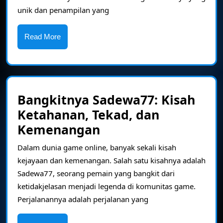
dalam
unik dan penampilan yang
musik
Read
Read More
pop
More
Bangkitnya Sadewa77: Kisah
Ketahanan, Tekad, dan
Bangkitnya
Kemenangan
Sadewa77:
Dalam dunia game online, banyak sekali kisah
Kisah
kejayaan dan kemenangan. Salah satu kisahnya adalah
Ketahanan,
Sadewa77, seorang pemain yang bangkit dari
Tekad,
ketidakjelasan menjadi legenda di komunitas game.
Perjalanannya adalah perjalanan yang
dan
Kemenangan