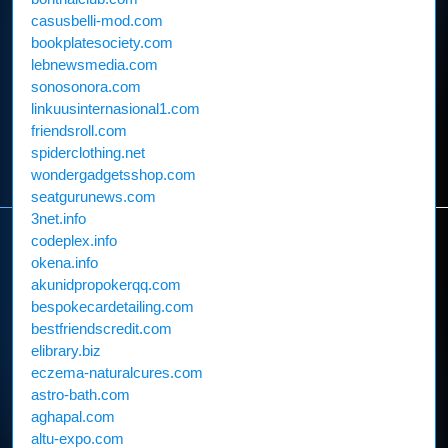
casusbelli-mod.com
bookplatesociety.com
lebnewsmedia.com
sonosonora.com
linkuusinternasional1.com
friendsroll.com
spiderclothing.net
wondergadgetsshop.com
seatgurunews.com
3net.info
codeplex.info
okena.info
akunidpropokerqq.com
bespokecardetailing.com
bestfriendscredit.com
elibrary.biz
eczema-naturalcures.com
astro-bath.com
aghapal.com
altu-expo.com