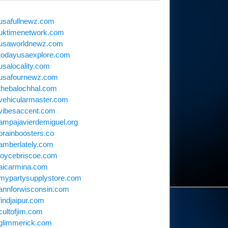
ian
usafullnewz.com
n
uktimenetwork.com
usaworldnewz.com
todayusaexplore.com
usalocality.com
usafournewz.com
thebalochhal.com
vehicularmaster.com
vibesaccent.com
ampajavierdemiguel.org
brainboosters.co
amberlately.com
joycebriscoe.com
aicarmina.com
mypartysupplystore.com
annforwisconsin.com
findjaipur.com
cultofjim.com
glimmerick.com