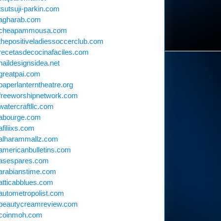
tsutsuji-parkin.com
agharab.com
cheapammousa.com
thepositiveladiessoccerclub.com
recetasdecocinafaciles.com
naildesignsidea.net
greatpai.com
paperlanterntheatre.org
freeworshipnetwork.com
watercraftllc.com
abourge.com
afiliixs.com
alharammallz.com
americanbulletins.com
asespares.com
arabianstime.com
atticabblues.com
autometropolist.com
beautycreamreview.com
coinmoh.com