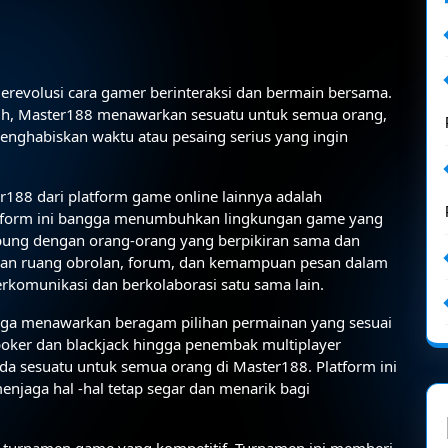
revolusi cara gamer berinteraksi dan bermain bersama.
ih, Master188 menawarkan sesuatu untuk semua orang,
nghabiskan waktu atau pesaing serius yang ingin
188 dari platform game online lainnya adalah
atform ini bangga menumbuhkan lingkungan game yang
hubung dengan orang-orang yang berpikiran sama dan
an ruang obrolan, forum, dan kemampuan pesan dalam
omunikasi dan berkolaborasi satu sama lain.
juga menawarkan beragam pilihan permainan yang sesuai
ti poker dan blackjack hingga penembak multiplayer
da sesuatu untuk semua orang di Master188. Platform ini
jaga hal -hal tetap segar dan menarik bagi