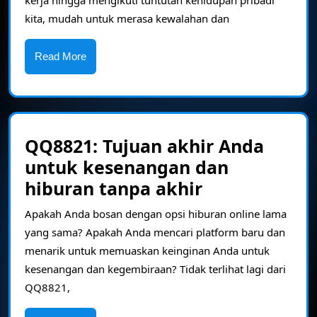
untuk
peningkatan
kita, mudah untuk merasa kewalahan dan
fungsi
Read
Read More
kognitif
More
QQ8821: Tujuan akhir Anda
untuk kesenangan dan
QQ8821:
hiburan tanpa akhir
Tujuan
Apakah Anda bosan dengan opsi hiburan online lama
akhir
yang sama? Apakah Anda mencari platform baru dan
Anda
menarik untuk memuaskan keinginan Anda untuk
untuk
kesenangan dan kegembiraan? Tidak terlihat lagi dari
QQ8821,
kesenangan
dan