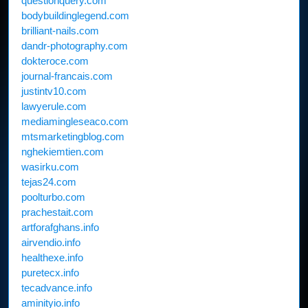
questionquery.com
bodybuildinglegend.com
brilliant-nails.com
dandr-photography.com
dokteroce.com
journal-francais.com
justintv10.com
lawyerule.com
mediamingleseaco.com
mtsmarketingblog.com
nghekiemtien.com
wasirku.com
tejas24.com
poolturbo.com
prachestait.com
artforafghans.info
airvendio.info
healthexe.info
puretecx.info
tecadvance.info
aminityio.info