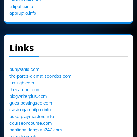
trilipohu.info
appruptio.info
Links
punjwanis.com
the-parcs-clematiscondos.com
jusu-gb.com
thecarepet.com
blogwriterplus.com
guestpostingseo.com
casinogambitpro.info
pokerplaymasters.info
courseoncourse.com
bantinbatdongsan247.com
bahednog.info