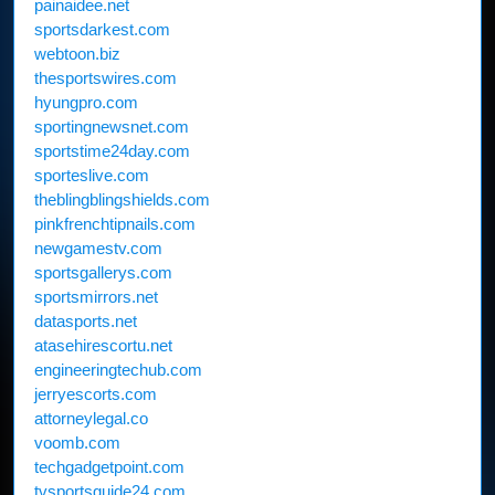
painaidee.net
sportsdarkest.com
webtoon.biz
thesportswires.com
hyungpro.com
sportingnewsnet.com
sportstime24day.com
sporteslive.com
theblingblingshields.com
pinkfrenchtipnails.com
newgamestv.com
sportsgallerys.com
sportsmirrors.net
datasports.net
atasehirescortu.net
engineeringtechub.com
jerryescorts.com
attorneylegal.co
voomb.com
techgadgetpoint.com
tvsportsguide24.com