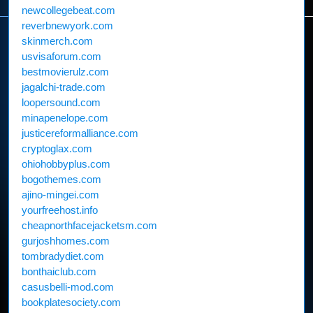
newcollegebeat.com
reverbnewyork.com
skinmerch.com
usvisaforum.com
bestmovierulz.com
jagalchi-trade.com
loopersound.com
minapenelope.com
justicereformalliance.com
cryptoglax.com
ohiohobbyplus.com
bogothemes.com
ajino-mingei.com
yourfreehost.info
cheapnorthfacejacketsm.com
gurjoshhomes.com
tombradydiet.com
bonthaiclub.com
casusbelli-mod.com
bookplatesociety.com