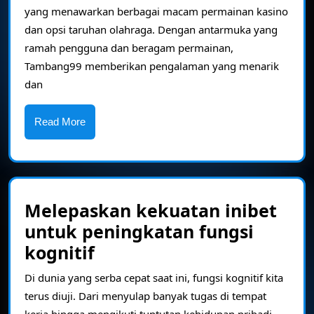
Tambang99:
yang menawarkan berbagai macam permainan kasino
Cara
dan opsi taruhan olahraga. Dengan antarmuka yang
memaksimalkan
ramah pengguna dan beragam permainan,
Tambang99 memberikan pengalaman yang menarik
pengalaman
dan
Anda
Read
Read More
More
Melepaskan kekuatan inibet
untuk peningkatan fungsi
Melepaskan
kognitif
kekuatan
Di dunia yang serba cepat saat ini, fungsi kognitif kita
inibet
terus diuji. Dari menyulap banyak tugas di tempat
kerja hingga mengikuti tuntutan kehidupan pribadi