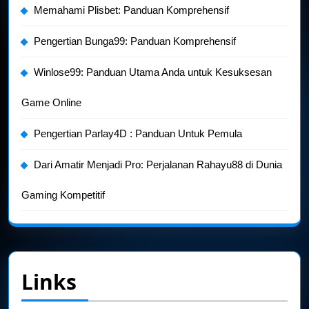
Memahami Plisbet: Panduan Komprehensif
Pengertian Bunga99: Panduan Komprehensif
Winlose99: Panduan Utama Anda untuk Kesuksesan
Game Online
Pengertian Parlay4D : Panduan Untuk Pemula
Dari Amatir Menjadi Pro: Perjalanan Rahayu88 di Dunia
Gaming Kompetitif
Links