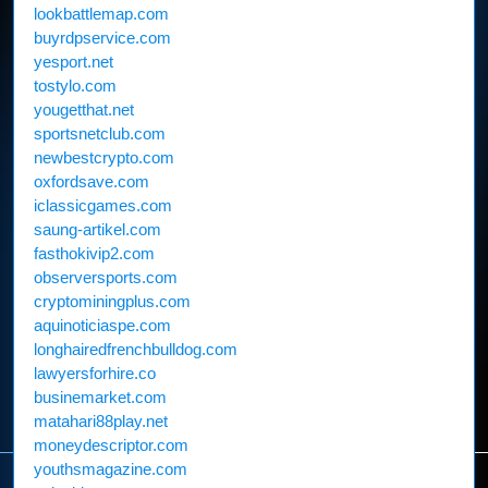
lookbattlemap.com
buyrdpservice.com
yesport.net
tostylo.com
yougetthat.net
sportsnetclub.com
newbestcrypto.com
oxfordsave.com
iclassicgames.com
saung-artikel.com
fasthokivip2.com
observersports.com
cryptominingplus.com
aquinoticiaspe.com
longhairedfrenchbulldog.com
lawyersforhire.co
businemarket.com
matahari88play.net
moneydescriptor.com
youthsmagazine.com