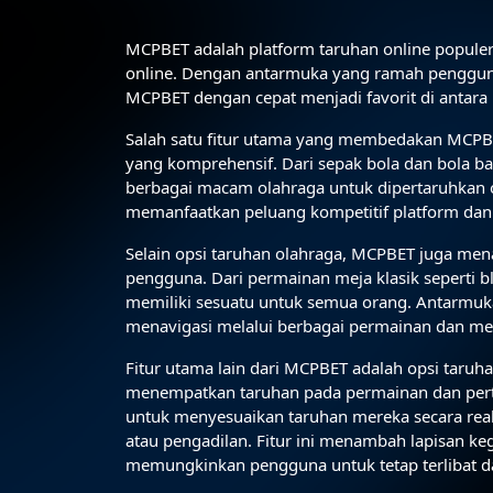
MCPBET adalah platform taruhan online popule
online. Dengan antarmuka yang ramah pengguna,
MCPBET dengan cepat menjadi favorit di antara 
Salah satu fitur utama yang membedakan MCPBet
yang komprehensif. Dari sepak bola dan bola 
berbagai macam olahraga untuk dipertaruhkan 
memanfaatkan peluang kompetitif platform dan
Selain opsi taruhan olahraga, MCPBET juga men
pengguna. Dari permainan meja klasik seperti b
memiliki sesuatu untuk semua orang. Antarmuk
menavigasi melalui berbagai permainan dan m
Fitur utama lain dari MCPBET adalah opsi taru
menempatkan taruhan pada permainan dan pert
untuk menyesuaikan taruhan mereka secara real
atau pengadilan. Fitur ini menambah lapisan k
memungkinkan pengguna untuk tetap terlibat da