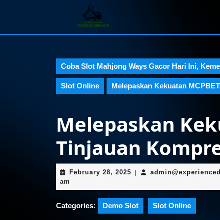
Skip
to
content
Skip
to
content
Coba Slot Mahjong Ways Gacor Hari Ini, Kem
Slot Online
Melepaskan Kekuatan MCPBET:
Melepaskan Kek
Tinjauan Kompre
February
February 28, 2025
admin@experienced
|
28,
am
2025
Categories:
Demo Slot
Slot Online