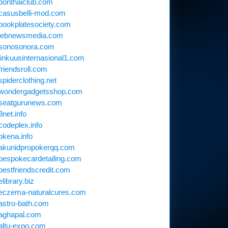
bonthaiclub.com
casusbelli-mod.com
bookplatesociety.com
lebnewsmedia.com
sonosonora.com
linkuusinternasional1.com
friendsroll.com
spiderclothing.net
wondergadgetsshop.com
seatgurunews.com
3net.info
codeplex.info
okena.info
akunidpropokerqq.com
bespokecardetailing.com
bestfriendscredit.com
elibrary.biz
eczema-naturalcures.com
astro-bath.com
aghapal.com
altu-expo.com