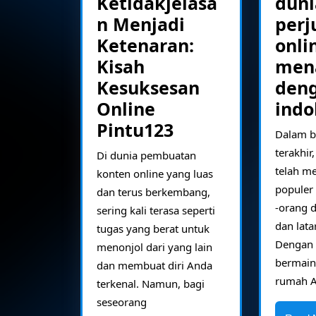
Ketidakjelasa
duni
n Menjadi
perj
Ketenaran:
onli
Kisah
men
Kesuksesan
den
Online
indo
Dari
Pintu123
Dalam b
Ketidakjelasan
terakhir
Di dunia pembuatan
Menjadi
telah m
konten online yang luas
Ketenaran:
populer
dan terus berkembang,
-orang d
Kisah
sering kali terasa seperti
dan lata
tugas yang berat untuk
Kesuksesan
Dengan 
menonjol dari yang lain
Online
bermain
dan membuat diri Anda
Pintu123
rumah An
terkenal. Namun, bagi
seseorang