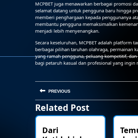
MCPBET juga menawarkan berbagai promosi dan
selamat datang untuk pengguna baru hingga pr
memberi penghargaan kepada penggunanya atas 
membantu pengguna memaksimalkan kemenang
menjadi lebih menyenangkan.
Secara keseluruhan, MCPBET adalah platform t
berbagai pilihan taruhan olahraga, permainan 
yang ramah pengguna, peluang kompetitif, dan
bagi petaruh kasual dan profesional yang ingin
Post
PREVIOUS
navigation
Related Post
Previous
post:
Dari
Tem