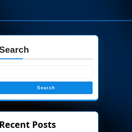
Search
Search
rvice.com
Recent Posts