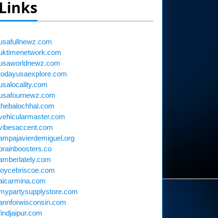
Links
usafullnewz.com
uktimenetwork.com
usaworldnewz.com
todayusaexplore.com
usalocality.com
usafournewz.com
thebalochhal.com
vehicularmaster.com
vibesaccent.com
ampajavierdemiguel.org
brainboosters.co
amberlately.com
joycebriscoe.com
aicarmina.com
mypartysupplystore.com
annforwisconsin.com
findjaipur.com