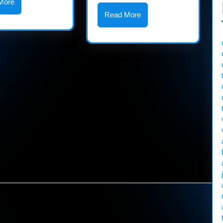
Olahraga
Read
More
More
Read
Read More
More