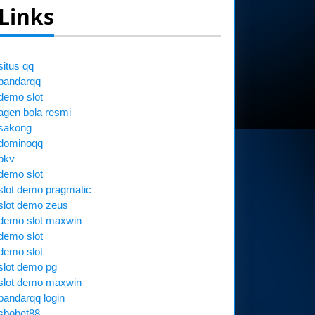
Links
situs qq
bandarqq
demo slot
agen bola resmi
sakong
dominoqq
pkv
demo slot
slot demo pragmatic
slot demo zeus
demo slot maxwin
demo slot
demo slot
slot demo pg
slot demo maxwin
bandarqq login
sbobet88