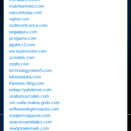
mukhtarmeer.com
nascartoday.com
nqted.com
nzdriverlicence.com
pagalguru.com
pcegame.com
pgslot-r2.com
ws-expression.com
zchotels.com
zepfo.com
technologynews5.com
teknoeduka.com
thenews-blog.com
todaycryptotimes.com
usabonuscodes.com
sm-satta-makta-gods.com
softwaredegimnasios.com
soopermagazine.com
spacecoastdailys.com
readytrademark.com