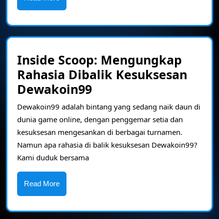
di
More
In
Inside Scoop: Mengungkap
Rahasia Dibalik Kesuksesan
Inside
Dewakoin99
Scoop:
Dewakoin99 adalah bintang yang sedang naik daun di
Mengungkap
dunia game online, dengan penggemar setia dan
Rahasia
kesuksesan mengesankan di berbagai turnamen.
Dibalik
Namun apa rahasia di balik kesuksesan Dewakoin99?
Kami duduk bersama
Kesuksesan
Dewakoin99
Read
Read More
More