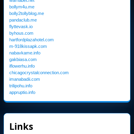
warnabet.net
bollym4u.me
bolly2tollyblog.me
pandaclub.me
flyttevask.io
byhous.com
hartfordplazahotel.com
m-918kissapk.com
nabavkame.info
gakbiasa.com
iflowerhu.info
chicagocrystalconnection.com
imanabadii.com
trilipohu.info
appruptio.info
Links