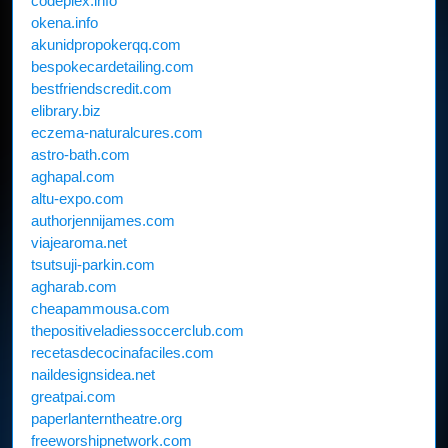
codeplex.info
okena.info
akunidpropokerqq.com
bespokecardetailing.com
bestfriendscredit.com
elibrary.biz
eczema-naturalcures.com
astro-bath.com
aghapal.com
altu-expo.com
authorjennijames.com
viajearoma.net
tsutsuji-parkin.com
agharab.com
cheapammousa.com
thepositiveladiessoccerclub.com
recetasdecocinafaciles.com
naildesignsidea.net
greatpai.com
paperlanterntheatre.org
freeworshipnetwork.com