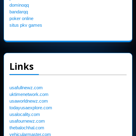
dominoqq
bandarqq
poker online
situs pkv games
Links
usafullnewz.com
uktimenetwork.com
usaworldnewz.com
todayusaexplore.com
usalocality.com
usafournewz.com
thebalochhal.com
vehicularmaster.com