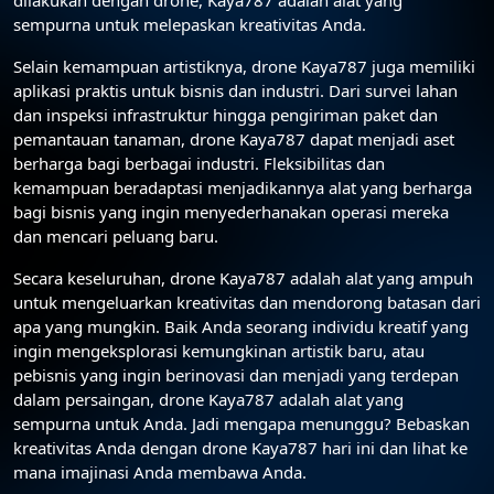
dilakukan dengan drone, Kaya787 adalah alat yang
sempurna untuk melepaskan kreativitas Anda.
Selain kemampuan artistiknya, drone Kaya787 juga memiliki
aplikasi praktis untuk bisnis dan industri. Dari survei lahan
dan inspeksi infrastruktur hingga pengiriman paket dan
pemantauan tanaman, drone Kaya787 dapat menjadi aset
berharga bagi berbagai industri. Fleksibilitas dan
kemampuan beradaptasi menjadikannya alat yang berharga
bagi bisnis yang ingin menyederhanakan operasi mereka
dan mencari peluang baru.
Secara keseluruhan, drone Kaya787 adalah alat yang ampuh
untuk mengeluarkan kreativitas dan mendorong batasan dari
apa yang mungkin. Baik Anda seorang individu kreatif yang
ingin mengeksplorasi kemungkinan artistik baru, atau
pebisnis yang ingin berinovasi dan menjadi yang terdepan
dalam persaingan, drone Kaya787 adalah alat yang
sempurna untuk Anda. Jadi mengapa menunggu? Bebaskan
kreativitas Anda dengan drone Kaya787 hari ini dan lihat ke
mana imajinasi Anda membawa Anda.