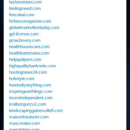
fashionistani.com
feelingswed.com
firecabal.com
forbessmagazine.com
globalmarketlivetoday.com
gpl-license.com
grow2every.com
healthhousecare.com
healthkartreview.com
helpquitporn.com
highqualitybanknote.com
hostingnews24.com
hottstyle.com
howtodiyanything.com
inspiringearthlings.com
investindependent.com
kralbozguncu1.com
landscapinggainesvillefl.com
maisonhauturier.com
mascreator.com
menafahmi.com