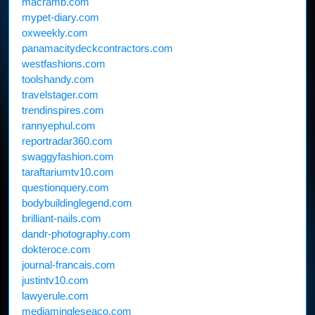
macramb.com
mypet-diary.com
oxweekly.com
panamacitydeckcontractors.com
westfashions.com
toolshandy.com
travelstager.com
trendinspires.com
rannyephul.com
reportradar360.com
swaggyfashion.com
taraftariumtv10.com
questionquery.com
bodybuildinglegend.com
brilliant-nails.com
dandr-photography.com
dokteroce.com
journal-francais.com
justintv10.com
lawyerule.com
mediamingleseaco.com