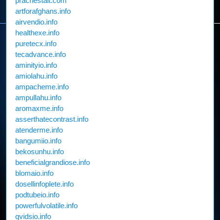
prachestait.com
artforafghans.info
airvendio.info
healthexe.info
puretecx.info
tecadvance.info
aminityio.info
amiolahu.info
ampacheme.info
ampullahu.info
aromaxme.info
asserthatecontrast.info
atenderme.info
bangumiio.info
bekosunhu.info
beneficialgrandiose.info
blomaio.info
dosellinfoplete.info
podtubeio.info
powerfulvolatile.info
qvidsio.info