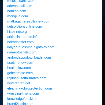
medicalcare7.com
adtennaball.com
nabzah.com
mongive.com
matkagameresultsview.com
getsolutionsonline.com
hispinner.org
criticalinsurance.info
nokariposter.com
kalyan-guessing-nightplay.com
gameofpanels.com
androidappsdownloader.com
usetimenow.com
healthblow.com
gohelpmate.com
rajdhani-satta-matka.com
writerscraft.net
elearning-childprotection.com
wrestling4mena.com
knowledgeforall.info
brand2lastio.com