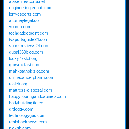
atasehirescortu.net
engineeringtechub.com
jerryescorts.com
attorneylegal.co
voomb.com
techgadgetpoint.com
tvsportsguide24.com
sportsreviews24.com
dubai360blog.com
lucky77slot.org
growmefast.com
mahkotahokislot.com
onlinecancerpharm.com
ufalek.org
mattress-disposal.com
happyflooringandcabinets.com
bodybuildinglife.co
qrdoggy.com
technologygud.com
realshocknews.com
pickgb.com