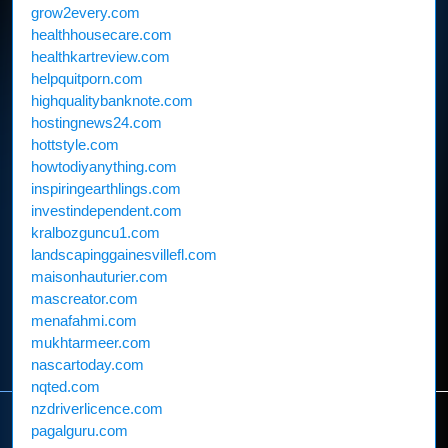
grow2every.com
healthhousecare.com
healthkartreview.com
helpquitporn.com
highqualitybanknote.com
hostingnews24.com
hottstyle.com
howtodiyanything.com
inspiringearthlings.com
investindependent.com
kralbozguncu1.com
landscapinggainesvillefl.com
maisonhauturier.com
mascreator.com
menafahmi.com
mukhtarmeer.com
nascartoday.com
nqted.com
nzdriverlicence.com
pagalguru.com