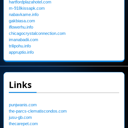
hartfordplazahotel.com
m-918kissapk.com
nabavkame.info
gakbiasa.com
iflowerhu.info
chicagocrystalconnection.com
imanabadii.com
trilipohu.info
appruptio.info
Links
punjwanis.com
the-parcs-clematiscondos.com
jusu-gb.com
thecarepet.com