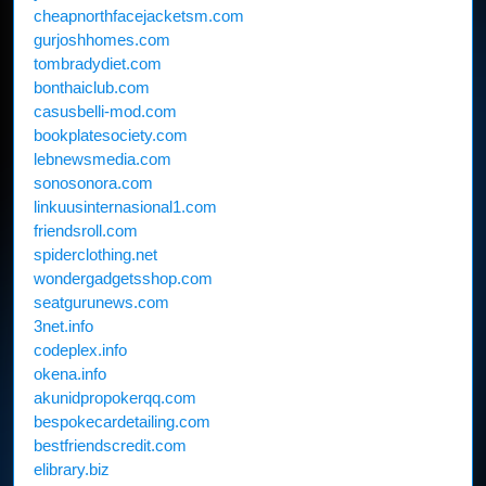
cheapnorthfacejacketsm.com
gurjoshhomes.com
tombradydiet.com
bonthaiclub.com
casusbelli-mod.com
bookplatesociety.com
lebnewsmedia.com
sonosonora.com
linkuusinternasional1.com
friendsroll.com
spiderclothing.net
wondergadgetsshop.com
seatgurunews.com
3net.info
codeplex.info
okena.info
akunidpropokerqq.com
bespokecardetailing.com
bestfriendscredit.com
elibrary.biz