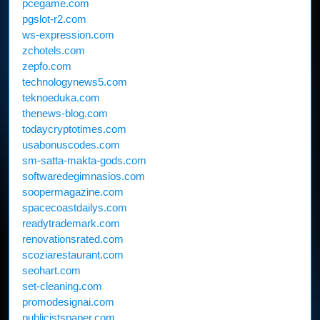
pcegame.com
pgslot-r2.com
ws-expression.com
zchotels.com
zepfo.com
technologynews5.com
teknoeduka.com
thenews-blog.com
todaycryptotimes.com
usabonuscodes.com
sm-satta-makta-gods.com
softwaredegimnasios.com
soopermagazine.com
spacecoastdailys.com
readytrademark.com
renovationsrated.com
scoziarestaurant.com
seohart.com
set-cleaning.com
promodesignai.com
publicistspaper.com