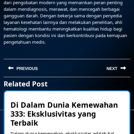
dari pengobatan modern yang memainkan peran penting
dalam mendiagnosis, merawat, dan mencegah berbagai
gangguan darah. Dengan bekerja sama dengan penyedia
layanan kesehatan lainnya dan melakukan penelitian, ahli
hematologi membantu meningkatkan kualitas hidup bagi
pasien dengan kondisi ini dan berkontribusi pada kemajuan
pengetahuan medis.
Post
navigation
PREVIOUS
NEXT
Related Post
Previous
Next
post:
post:
Di Dalam Dunia Kemewahan
333: Eksklusivitas yang
Di
Terbaik
Dalam
Dalam dunia kemewahan, eksklusivitas adalah hal