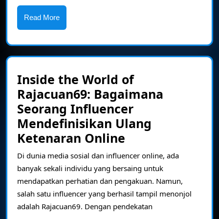
menonjo
Read
Read More
di
More
antara
para
pesaingn
Inside the World of
Rajacuan69: Bagaimana
Seorang Influencer
Mendefinisikan Ulang
Inside
Ketenaran Online
the
Di dunia media sosial dan influencer online, ada
World
banyak sekali individu yang bersaing untuk
of
mendapatkan perhatian dan pengakuan. Namun,
Rajacuan69:
salah satu influencer yang berhasil tampil menonjol
adalah Rajacuan69. Dengan pendekatan
Bagaimana