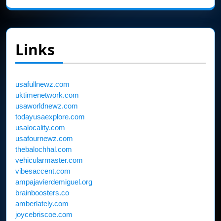
Links
usafullnewz.com
uktimenetwork.com
usaworldnewz.com
todayusaexplore.com
usalocality.com
usafournewz.com
thebalochhal.com
vehicularmaster.com
vibesaccent.com
ampajavierdemiguel.org
brainboosters.co
amberlately.com
joycebriscoe.com