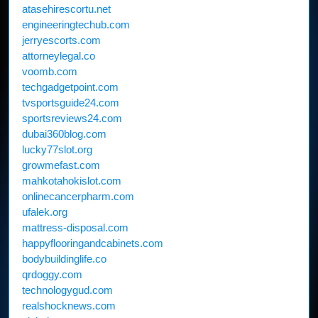
atasehirescortu.net
engineeringtechub.com
jerryescorts.com
attorneylegal.co
voomb.com
techgadgetpoint.com
tvsportsguide24.com
sportsreviews24.com
dubai360blog.com
lucky77slot.org
growmefast.com
mahkotahokislot.com
onlinecancerpharm.com
ufalek.org
mattress-disposal.com
happyflooringandcabinets.com
bodybuildinglife.co
qrdoggy.com
technologygud.com
realshocknews.com