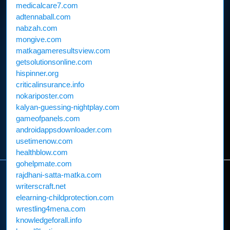
medicalcare7.com
adtennaball.com
nabzah.com
mongive.com
matkagameresultsview.com
getsolutionsonline.com
hispinner.org
criticalinsurance.info
nokariposter.com
kalyan-guessing-nightplay.com
gameofpanels.com
androidappsdownloader.com
usetimenow.com
healthblow.com
gohelpmate.com
rajdhani-satta-matka.com
writerscraft.net
elearning-childprotection.com
wrestling4mena.com
knowledgeforall.info