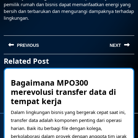
pemilik rumah dan bisnis dapat memanfaatkan energi yang
bersih dan terbarukan dan mengurangi dampaknya terhadap
lingkungan.
Post
navigation
PREVIOUS
NEXT
Related Post
Previous
Next
post:
post:
Bagaimana MPO300
merevolusi transfer data di
Bagaimana
tempat kerja
MPO300
Dalam lingkungan bisnis yang bergerak cepat saat ini,
merevolusi
transfer data adalah komponen penting dari operasi
transfer
harian. Baik itu berbagi file dengan kolega,
data
berkolaborasi dalam proyek dengan anggota tim jarak