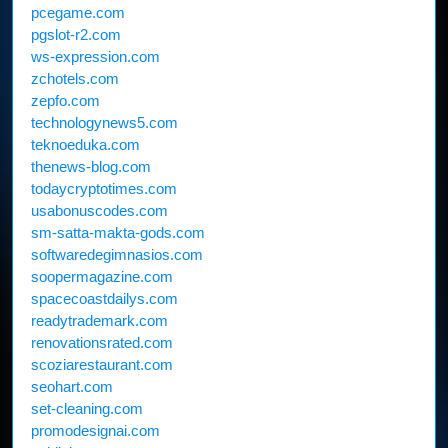
pcegame.com
pgslot-r2.com
ws-expression.com
zchotels.com
zepfo.com
technologynews5.com
teknoeduka.com
thenews-blog.com
todaycryptotimes.com
usabonuscodes.com
sm-satta-makta-gods.com
softwaredegimnasios.com
soopermagazine.com
spacecoastdailys.com
readytrademark.com
renovationsrated.com
scoziarestaurant.com
seohart.com
set-cleaning.com
promodesignai.com