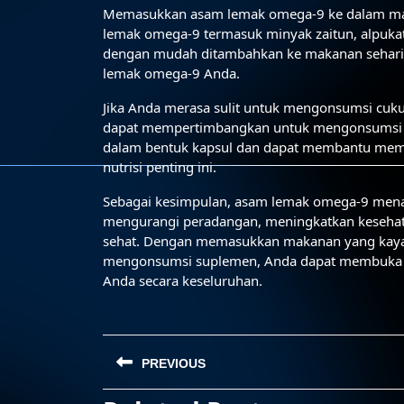
Memasukkan asam lemak omega-9 ke dalam mak
lemak omega-9 termasuk minyak zaitun, alpuka
dengan mudah ditambahkan ke makanan sehari
lemak omega-9 Anda.
Jika Anda merasa sulit untuk mengonsumsi cuk
dapat mempertimbangkan untuk mengonsumsi 
dalam bentuk kapsul dan dapat membantu mem
nutrisi penting ini.
Sebagai kesimpulan, asam lemak omega-9 mena
mengurangi peradangan, meningkatkan kesehat
sehat. Dengan memasukkan makanan yang kay
mengonsumsi suplemen, Anda dapat membuka m
Anda secara keseluruhan.
Post
PREVIOUS
navigation