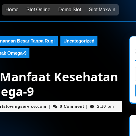
Home
Slot Online
Demo Slot
Slot Maxwin
enangan Besar Tanpa Rugi
Uncategorized
mak Omega-9
Manfaat Kesehatan
ega-9
admin@experiencedexpertstowingservic
rtstowingservice.com
0 Comment
2:30 pm
|
|