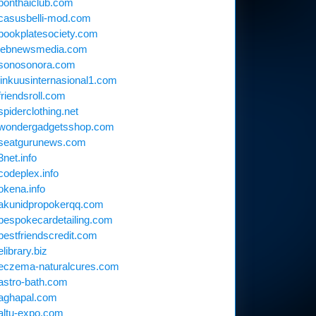
bonthaiclub.com
casusbelli-mod.com
bookplatesociety.com
lebnewsmedia.com
sonosonora.com
linkuusinternasional1.com
friendsroll.com
spiderclothing.net
wondergadgetsshop.com
seatgurunews.com
3net.info
codeplex.info
okena.info
akunidpropokerqq.com
bespokecardetailing.com
bestfriendscredit.com
elibrary.biz
eczema-naturalcures.com
astro-bath.com
aghapal.com
altu-expo.com