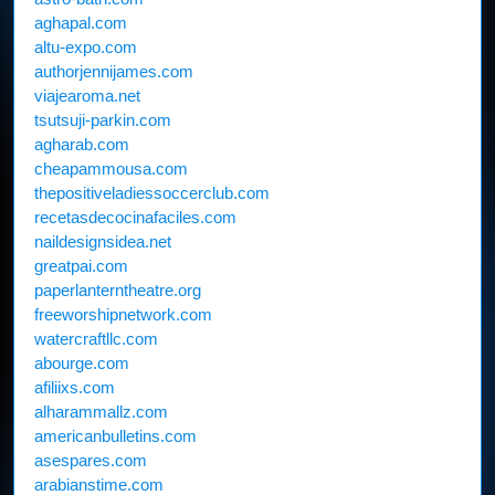
aghapal.com
altu-expo.com
authorjennijames.com
viajearoma.net
tsutsuji-parkin.com
agharab.com
cheapammousa.com
thepositiveladiessoccerclub.com
recetasdecocinafaciles.com
naildesignsidea.net
greatpai.com
paperlanterntheatre.org
freeworshipnetwork.com
watercraftllc.com
abourge.com
afiliixs.com
alharammallz.com
americanbulletins.com
asespares.com
arabianstime.com