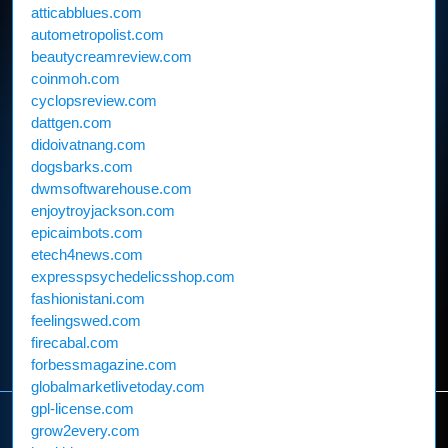
atticabblues.com
autometropolist.com
beautycreamreview.com
coinmoh.com
cyclopsreview.com
dattgen.com
didoivatnang.com
dogsbarks.com
dwmsoftwarehouse.com
enjoytroyjackson.com
epicaimbots.com
etech4news.com
expresspsychedelicsshop.com
fashionistani.com
feelingswed.com
firecabal.com
forbessmagazine.com
globalmarketlivetoday.com
gpl-license.com
grow2every.com