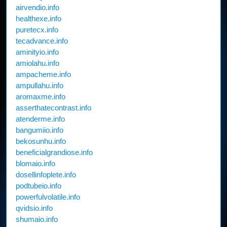
airvendio.info
healthexe.info
puretecx.info
tecadvance.info
aminityio.info
amiolahu.info
ampacheme.info
ampullahu.info
aromaxme.info
asserthatecontrast.info
atenderme.info
bangumiio.info
bekosunhu.info
beneficialgrandiose.info
blomaio.info
dosellinfoplete.info
podtubeio.info
powerfulvolatile.info
qvidsio.info
shumaio.info