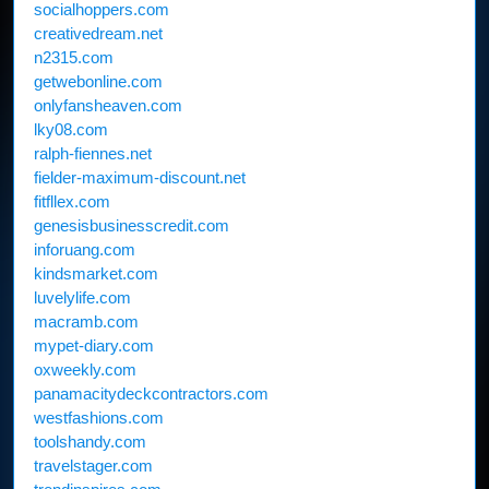
socialhoppers.com
creativedream.net
n2315.com
getwebonline.com
onlyfansheaven.com
lky08.com
ralph-fiennes.net
fielder-maximum-discount.net
fitfllex.com
genesisbusinesscredit.com
inforuang.com
kindsmarket.com
luvelylife.com
macramb.com
mypet-diary.com
oxweekly.com
panamacitydeckcontractors.com
westfashions.com
toolshandy.com
travelstager.com