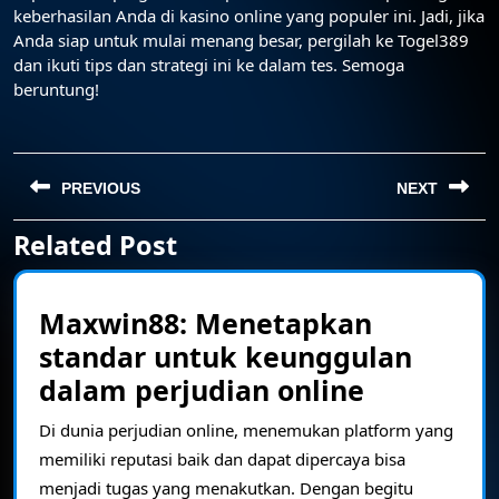
keberhasilan Anda di kasino online yang populer ini. Jadi, jika
Anda siap untuk mulai menang besar, pergilah ke Togel389
dan ikuti tips dan strategi ini ke dalam tes. Semoga
beruntung!
Post
navigation
PREVIOUS
NEXT
Related Post
Previous
Next
post:
post:
Maxwin88: Menetapkan
standar untuk keunggulan
Maxwin88
dalam perjudian online
Menetap
Di dunia perjudian online, menemukan platform yang
standar
memiliki reputasi baik dan dapat dipercaya bisa
untuk
menjadi tugas yang menakutkan. Dengan begitu