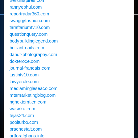
trendinspires.com
rannyephul.com
reportradar360.com
swaggyfashion.com
taraftariumtv10.com
questionquery.com
bodybuildinglegend.com
brilliant-nails.com
dandr-photography.com
dokteroce.com
journal-francais.com
justintv10.com
lawyerule.com
mediamingleseaco.com
mtsmarketingblog.com
nghekiemtien.com
wasirku.com
tejas24.com
poolturbo.com
prachestait.com
artforafghans.info