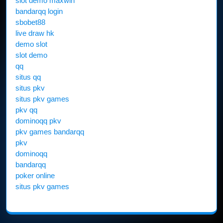
slot demo maxwin
bandarqq login
sbobet88
live draw hk
demo slot
slot demo
qq
situs qq
situs pkv
situs pkv games
pkv qq
dominoqq pkv
pkv games bandarqq
pkv
dominoqq
bandarqq
poker online
situs pkv games