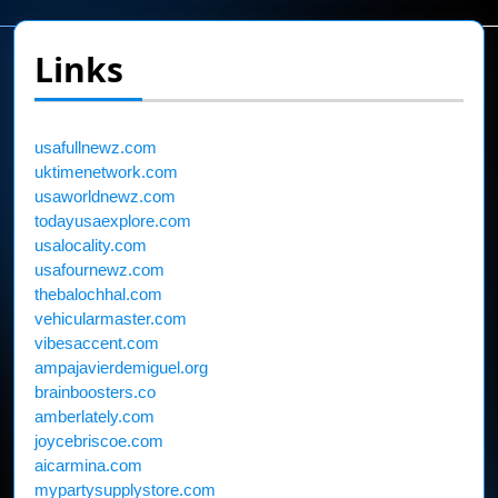
Links
usafullnewz.com
uktimenetwork.com
usaworldnewz.com
todayusaexplore.com
usalocality.com
usafournewz.com
thebalochhal.com
vehicularmaster.com
vibesaccent.com
ampajavierdemiguel.org
brainboosters.co
amberlately.com
joycebriscoe.com
aicarmina.com
mypartysupplystore.com