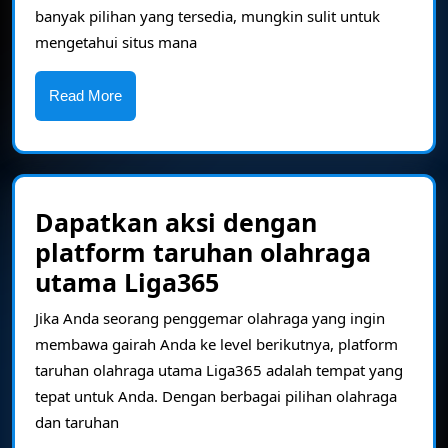
keunggul
banyak pilihan yang tersedia, mungkin sulit untuk
mengetahui situs mana
dalam
perjudian
Read
Read More
online
More
Dapatkan aksi dengan
platform taruhan olahraga
Dapatkan
utama Liga365
aksi
Jika Anda seorang penggemar olahraga yang ingin
dengan
membawa gairah Anda ke level berikutnya, platform
platform
taruhan olahraga utama Liga365 adalah tempat yang
taruhan
tepat untuk Anda. Dengan berbagai pilihan olahraga
dan taruhan
olahraga