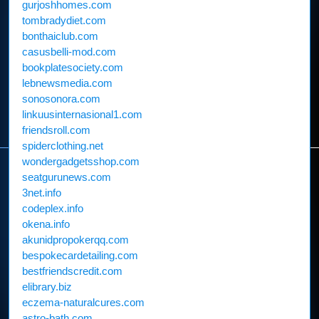
gurjoshhomes.com
tombradydiet.com
bonthaiclub.com
casusbelli-mod.com
bookplatesociety.com
lebnewsmedia.com
sonosonora.com
linkuusinternasional1.com
friendsroll.com
spiderclothing.net
wondergadgetsshop.com
seatgurunews.com
3net.info
codeplex.info
okena.info
akunidpropokerqq.com
bespokecardetailing.com
bestfriendscredit.com
elibrary.biz
eczema-naturalcures.com
astro-bath.com