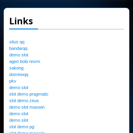
Links
situs qq
bandarqq
demo slot
agen bola resmi
sakong
dominoqq
pkv
demo slot
slot demo pragmatic
slot demo zeus
demo slot maxwin
demo slot
demo slot
slot demo pg