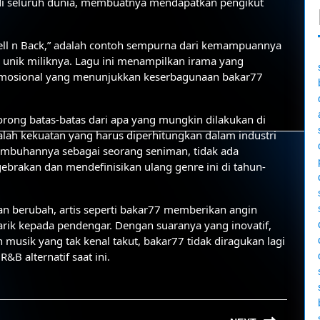
r di seluruh dunia, membuatnya mendapatkan pengikut
“Hell n Back,” adalah contoh sempurna dari kemampuannya
nik miliknya. Lagu ini menampilkan irama yang
 emosional yang menunjukkan keserbagunaan bakar77
orong batas-batas dari apa yang mungkin dilakukan di
alah kekuatan yang harus diperhitungkan dalam industri
mbuhannya sebagai seorang seniman, tidak ada
brakan dan mendefinisikan ulang genre ini di tahun-
n berubah, artis seperti bakar77 memberikan angin
rik kepada pendengar. Dengan suaranya yang inovatif,
usik yang tak kenal takut, bakar77 tidak diragukan lagi
R&B alternatif saat ini.