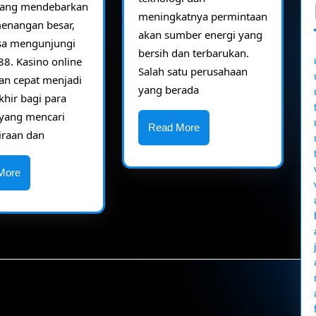
untuk
Surya
yang mendebarkan
meningkatnya permintaan
Permainan
enangan besar,
akan sumber energi yang
sa mengunjungi
Kasino
bersih dan terbarukan.
8. Kasino online
yang
Salah satu perusahaan
gan cepat menjadi
Mendebarkan
yang berada
khir bagi para
dan
yang mencari
Read
Read More
Kemenangan
raan dan
More
Besar
Read
More
More