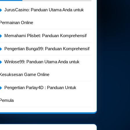
JurusCasino: Panduan Utama Anda untuk
Permainan Online
Memahami Plisbet: Panduan Komprehensif
Pengertian Bunga99: Panduan Komprehensif
Winlose99: Panduan Utama Anda untuk
Kesuksesan Game Online
Pengertian Parlay4D : Panduan Untuk
Pemula