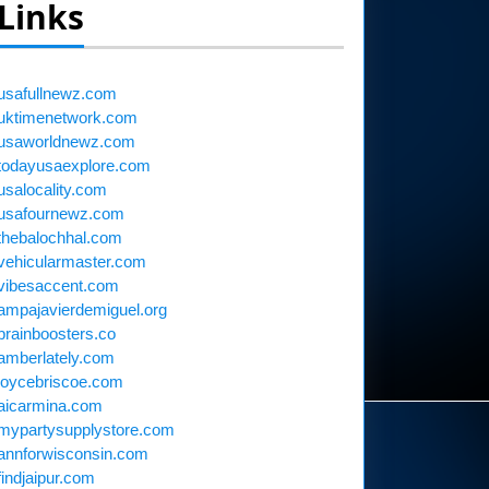
Links
usafullnewz.com
uktimenetwork.com
usaworldnewz.com
todayusaexplore.com
usalocality.com
usafournewz.com
thebalochhal.com
vehicularmaster.com
vibesaccent.com
ampajavierdemiguel.org
brainboosters.co
amberlately.com
joycebriscoe.com
aicarmina.com
mypartysupplystore.com
annforwisconsin.com
findjaipur.com