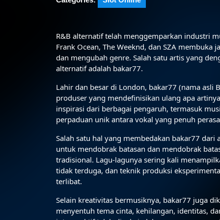
R&B alternatif telah menggemparkan industri mu
Frank Ocean, The Weeknd, dan SZA membuka ja
dan mengubah genre. Salah satu artis yang de
alternatif adalah bakar77.
Lahir dan besar di London, bakar77 (nama asli B
produser yang mendefinisikan ulang apa artin
inspirasi dari berbagai pengaruh, termasuk musi
perpaduan unik antara vokal yang penuh perasaa
Salah satu hal yang membedakan bakar77 dari ar
untuk mendobrak batasan dan mendobrak batas
tradisional. Lagu-lagunya sering kali menampilk
tidak terduga, dan teknik produksi eksperimen
terlibat.
Selain kreativitas bermusiknya, bakar77 juga di
menyentuh tema cinta, kehilangan, identitas, da