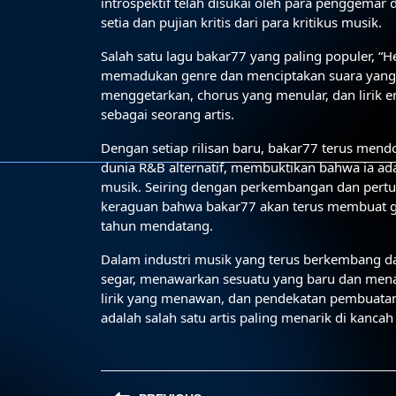
introspektif telah disukai oleh para penggema
setia dan pujian kritis dari para kritikus musik.
Salah satu lagu bakar77 yang paling populer, 
memadukan genre dan menciptakan suara yang u
menggetarkan, chorus yang menular, dan lirik
sebagai seorang artis.
Dengan setiap rilisan baru, bakar77 terus mend
dunia R&B alternatif, membuktikan bahwa ia ad
musik. Seiring dengan perkembangan dan pertu
keraguan bahwa bakar77 akan terus membuat ge
tahun mendatang.
Dalam industri musik yang terus berkembang da
segar, menawarkan sesuatu yang baru dan mena
lirik yang menawan, dan pendekatan pembuatan m
adalah salah satu artis paling menarik di kancah 
Post