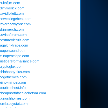
cultofjim.com
glimmerick.com
davidfollett.com
newcollegebeat.com
reverbnewyork.com
skinmerch.com
usvisaforum.com
bestmovierulz.com
jagalchi-trade.com
loopersound.com
minapenelope.com
justicereformalliance.com
cryptoglax.com
ohiohobbyplus.com
bogothemes.com
ajino-mingei.com
yourfreehost.info
cheapnorthfacejacketsm.com
gurjoshhomes.com
tombradydiet.com