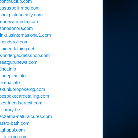
bonthaiclub.com
casusbelli-mod.com
bookplatesociety.com
lebnewsmedia.com
sonosonora.com
linkuusinternasional1.com
friendsroll.com
spiderclothing.net
wondergadgetsshop.com
seatgurunews.com
3net.info
codeplex.info
okena.info
akunidpropokerqq.com
bespokecardetailing.com
bestfriendscredit.com
elibrary.biz
eczema-naturalcures.com
astro-bath.com
aghapal.com
altu-expo.com