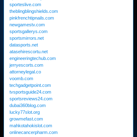
sporteslive.com
theblingblingshields.com
pinkfrenchtipnails.com
newgamestv.com
sportsgallerys.com
sportsmirrors.net
datasports.net
atasehirescortu.net
engineeringtechub.com
jerryescorts.com
attorneylegal.co
voomb.com
techgadgetpoint.com
tvsportsguide24.com
sportsreviews24.com
dubai360blog.com
lucky77slot.org
growmefast.com
mahkotahokislot.com
onlinecancerpharm.com