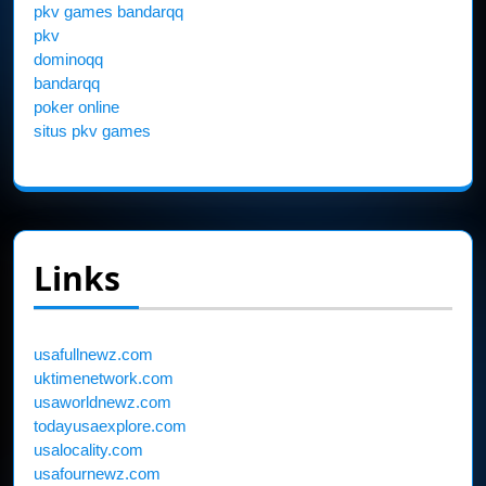
pkv games bandarqq
pkv
dominoqq
bandarqq
poker online
situs pkv games
Links
usafullnewz.com
uktimenetwork.com
usaworldnewz.com
todayusaexplore.com
usalocality.com
usafournewz.com