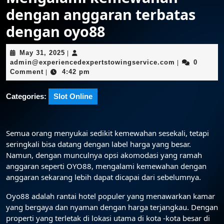
dengan anggaran terbatas
dengan oyo88
May
May 31, 2025
|
31,
admin@experi
admin@experiencedexpertstowingservice.com
0
|
2025
Comment
4:42 pm
|
Categories:
Slot Online
Semua orang menyukai sedikit kemewahan sesekali, tetapi
seringkali bisa datang dengan label harga yang besar.
Namun, dengan munculnya opsi akomodasi yang ramah
anggaran seperti OYO88, mengalami kemewahan dengan
anggaran sekarang lebih dapat dicapai dari sebelumnya.
Oyo88 adalah rantai hotel populer yang menawarkan kamar
yang bergaya dan nyaman dengan harga terjangkau. Dengan
properti yang terletak di lokasi utama di kota -kota besar di