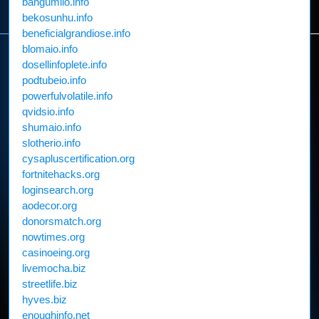
bangumiio.info
bekosunhu.info
beneficialgrandiose.info
blomaio.info
dosellinfoplete.info
podtubeio.info
powerfulvolatile.info
qvidsio.info
shumaio.info
slotherio.info
cysapluscertification.org
fortnitehacks.org
loginsearch.org
aodecor.org
donorsmatch.org
nowtimes.org
casinoeing.org
livemocha.biz
streetlife.biz
hyves.biz
enoughinfo.net