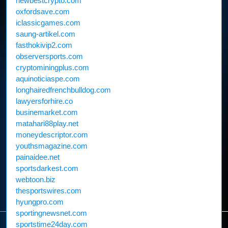
newbestcrypto.com
oxfordsave.com
iclassicgames.com
saung-artikel.com
fasthokivip2.com
observersports.com
cryptominingplus.com
aquinoticiaspe.com
longhairedfrenchbulldog.com
lawyersforhire.co
businemarket.com
matahari88play.net
moneydescriptor.com
youthsmagazine.com
painaidee.net
sportsdarkest.com
webtoon.biz
thesportswires.com
hyungpro.com
sportingnewsnet.com
sportstime24day.com