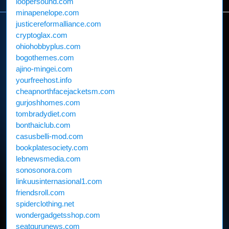
loopersound.com
minapenelope.com
justicereformalliance.com
cryptoglax.com
ohiohobbyplus.com
bogothemes.com
ajino-mingei.com
yourfreehost.info
cheapnorthfacejacketsm.com
gurjoshhomes.com
tombradydiet.com
bonthaiclub.com
casusbelli-mod.com
bookplatesociety.com
lebnewsmedia.com
sonosonora.com
linkuusinternasional1.com
friendsroll.com
spiderclothing.net
wondergadgetsshop.com
seatgurunews.com