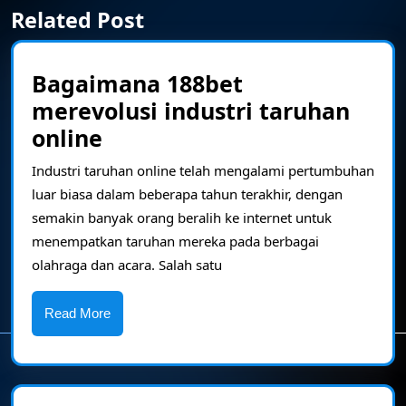
Related Post
Previous
Next
post:
post:
Bagaimana 188bet
merevolusi industri taruhan
Bagaimana
online
188bet
Industri taruhan online telah mengalami pertumbuhan
merevolusi
luar biasa dalam beberapa tahun terakhir, dengan
industri
semakin banyak orang beralih ke internet untuk
taruhan
menempatkan taruhan mereka pada berbagai
olahraga dan acara. Salah satu
online
Read
Read More
More