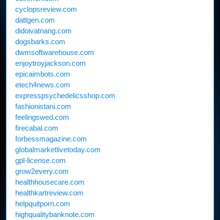
cyclopsreview.com
dattgen.com
didoivatnang.com
dogsbarks.com
dwmsoftwarehouse.com
enjoytroyjackson.com
epicaimbots.com
etech4news.com
expresspsychedelicsshop.com
fashionistani.com
feelingswed.com
firecabal.com
forbessmagazine.com
globalmarketlivetoday.com
gpl-license.com
grow2every.com
healthhousecare.com
healthkartreview.com
helpquitporn.com
highqualitybanknote.com