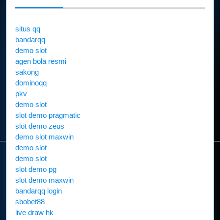
situs qq
bandarqq
demo slot
agen bola resmi
sakong
dominoqq
pkv
demo slot
slot demo pragmatic
slot demo zeus
demo slot maxwin
demo slot
demo slot
slot demo pg
slot demo maxwin
bandarqq login
sbobet88
live draw hk