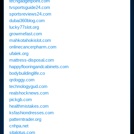
techgadgetpoint.com
tvsportsguide24.com
sportsreviews24.com
dubai360blog.com
lucky77slot.org
growmefast.com
mahkotahokislot.com
onlinecancerpharm.com
ufalek.org
mattress-disposal.com
happyflooringandcabinets.com
bodybuildinglife.co
qrdoggy.com
technologygud.com
realshocknews.com
pickgb.com
healthmistakes.com
ksfashiondresses.com
patterntrader.org
cnhpa.net
sitalotus.com