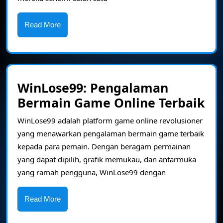
Pasu
Read
Read More
More
WinLose99: Pengalaman
Wi
Bermain Game Online Terbaik
Pe
WinLose99 adalah platform game online revolusioner
Be
yang menawarkan pengalaman bermain game terbaik
Ga
kepada para pemain. Dengan beragam permainan
On
yang dapat dipilih, grafik memukau, dan antarmuka
yang ramah pengguna, WinLose99 dengan
Te
Read
Read More
More