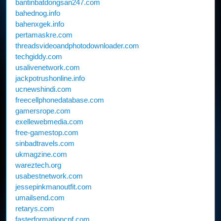
bantinbatdongsan247.com
bahednog.info
bahenxgek.info
pertamaskre.com
threadsvideoandphotodownloader.com
techgiddy.com
usalivenetwork.com
jackpotrushonline.info
ucnewshindi.com
freecellphonedatabase.com
gamersrope.com
exellewebmedia.com
free-gamestop.com
sinbadtravels.com
ukmagzine.com
wareztech.org
usabestnetwork.com
jessepinkmanoutfit.com
umailsend.com
retarys.com
fasterformationcpf.com