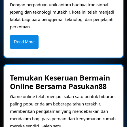
Tokyo77:
Dengan perpaduan unik antara budaya tradisional
Menyelami
Jepang dan teknologi mutakhir, kota ini telah menjadi
Lebih
kiblat bagi para penggemar teknologi dan penjelajah
perkotaan.
Dalam
Pemandangan
Read
Read More
Kota
More
yang
Diresapi
Teknologi
Temukan Keseruan Bermain
Temu
Online Bersama Pasukan88
Kese
Game online telah menjadi salah satu bentuk hiburan
Berm
paling populer dalam beberapa tahun terakhir,
Onlin
memberikan pengalaman yang mendebarkan dan
Bers
mendalam bagi para pemain dari kenyamanan rumah
mereka sendiri. Salah satu