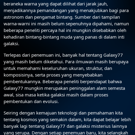
beraneka warna yang dapat dilihat dari jarak jauh,
menjadikannya pemandangan yang menakjubkan bagi para
astronom dan pengamat bintang. Sumber dari tampilan
warna-warni ini masih belum sepenuhnya dipahami, namun
beberapa peneliti percaya hal ini mungkin disebabkan oleh
kehadiran bintang-bintang muda yang panas di dalam inti
galaksi.
Terlepas dari penemuan ini, banyak hal tentang Galaxy77
yang masih belum diketahui. Para ilmuwan masih berupaya
untuk memahami keseluruhan ukuran, struktur, dan
komposisinya, serta proses yang menyebabkan
pembentukannya. Beberapa peneliti berpendapat bahwa
Galaxy77 mungkin merupakan peninggalan alam semesta
awal, sisa masa ketika galaksi masih dalam proses
pembentukan dan evolusi.
Seiring dengan kemajuan teknologi dan pemahaman kita
tentang kosmos yang semakin dalam, kita dapat belajar lebih
banyak lagi tentang Galaxy77 dan galaksi misterius lainnya
yang serupa. Dengan setiap penemuan baru, kita selangkah