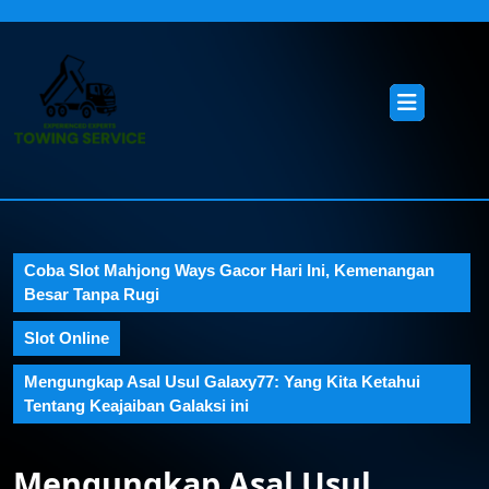
Skip
to
content
Skip
Open
to
Button
content
Coba Slot Mahjong Ways Gacor Hari Ini, Kemenangan
Besar Tanpa Rugi
Slot Online
Mengungkap Asal Usul Galaxy77: Yang Kita Ketahui
Tentang Keajaiban Galaksi ini
Mengungkap Asal Usul