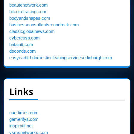
beautenetwork.com
bitcoin-tracing.com
bodyandshapes.com
businessconsultantsroundrock.com
classicglobalnews.com
cybercusp.com
britaintt.com
deconds.com
easycartltd-domesticcleaningservicesedinburgh.com
Links
uae-times.com
gamerifys.com
inspiratif.net
vsmsnetworks.com