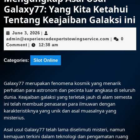
Galaxy77: Yang Kita Ketahui
Tentang Keajaiban Galaksi ini
June
June 3, 2026
|
3,
admin@experi
admin@experiencedexpertstowingservice.com
0
|
2026
Comment
12:38 am
|
Categories:
Slot Online
Galaxy77 merupakan fenomena kosmik yang menarik
perhatian para astronom dan pecinta luar angkasa di seluruh
dunia. Keajaiban galaksi yang terletak jauh di alam semesta
ini telah membuat penasaran para ilmuwan dengan
karakteristiknya yang unik dan asal muasalnya yang
misterius.
Asal usul Galaxy77 telah lama diselimuti misteri, namun
kemajuan terkini dalam teknologi dan pengamatan ruang