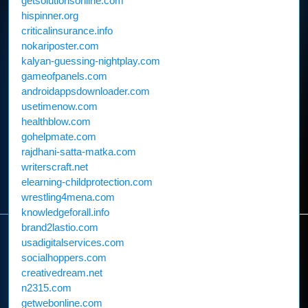
getsolutionsonline.com
hispinner.org
criticalinsurance.info
nokariposter.com
kalyan-guessing-nightplay.com
gameofpanels.com
androidappsdownloader.com
usetimenow.com
healthblow.com
gohelpmate.com
rajdhani-satta-matka.com
writerscraft.net
elearning-childprotection.com
wrestling4mena.com
knowledgeforall.info
brand2lastio.com
usadigitalservices.com
socialhoppers.com
creativedream.net
n2315.com
getwebonline.com