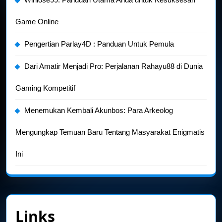
Game Online
Pengertian Parlay4D : Panduan Untuk Pemula
Dari Amatir Menjadi Pro: Perjalanan Rahayu88 di Dunia
Gaming Kompetitif
Menemukan Kembali Akunbos: Para Arkeolog
Mengungkap Temuan Baru Tentang Masyarakat Enigmatis
Ini
Links