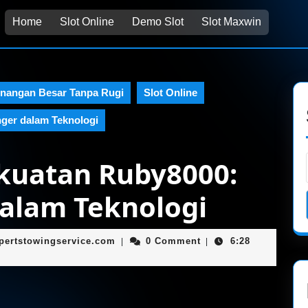
Home
Slot Online
Demo Slot
Slot Maxwin
enangan Besar Tanpa Rugi
Slot Online
er dalam Teknologi
uatan Ruby8000:
alam Teknologi
admin@experiencedexpertstowingserv
ertstowingservice.com
0 Comment
6:28
|
|