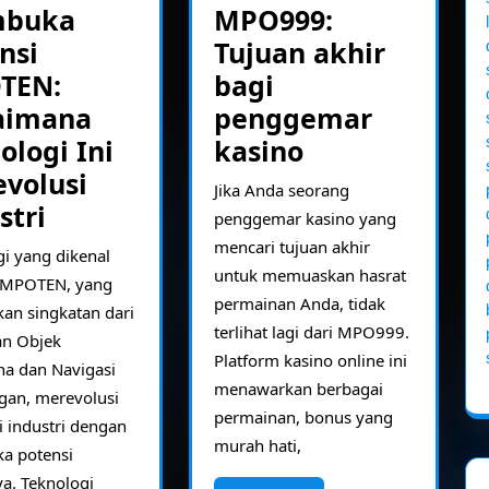
buka
MPO999:
nsi
Tujuan akhir
TEN:
bagi
aimana
penggemar
MPO999:
ologi Ini
kasino
Tujuan
volusi
Jika Anda seorang
Membuka
akhir
stri
penggemar kasino yang
Potensi
bagi
mencari tujuan akhir
gi yang dikenal
MPOTEN:
penggemar
untuk memuaskan hasrat
 MPOTEN, yang
permainan Anda, tidak
Bagaimana
kasino
an singkatan dari
terlihat lagi dari MPO999.
Teknologi
an Objek
Platform kasino online ini
na dan Navigasi
Ini
menawarkan berbagai
gan, merevolusi
Merevolusi
permainan, bonus yang
i industri dengan
Industri
murah hati,
a potensi
a. Teknologi