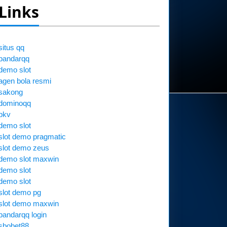
Links
situs qq
bandarqq
demo slot
agen bola resmi
sakong
dominoqq
pkv
demo slot
slot demo pragmatic
slot demo zeus
demo slot maxwin
demo slot
demo slot
slot demo pg
slot demo maxwin
bandarqq login
sbobet88