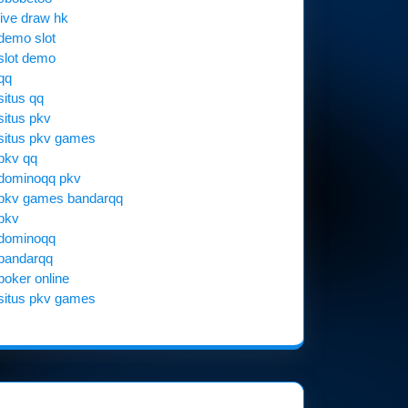
live draw hk
demo slot
slot demo
qq
situs qq
situs pkv
situs pkv games
pkv qq
dominoqq pkv
pkv games bandarqq
pkv
dominoqq
bandarqq
poker online
situs pkv games