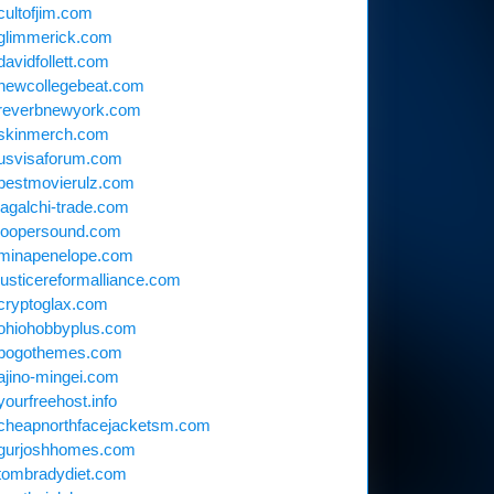
cultofjim.com
glimmerick.com
davidfollett.com
newcollegebeat.com
reverbnewyork.com
skinmerch.com
usvisaforum.com
bestmovierulz.com
jagalchi-trade.com
loopersound.com
minapenelope.com
justicereformalliance.com
cryptoglax.com
ohiohobbyplus.com
bogothemes.com
ajino-mingei.com
yourfreehost.info
cheapnorthfacejacketsm.com
gurjoshhomes.com
tombradydiet.com