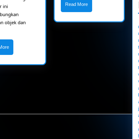
Read
Read More
 ini
More
bungkan
an objek dan
Read
More
More