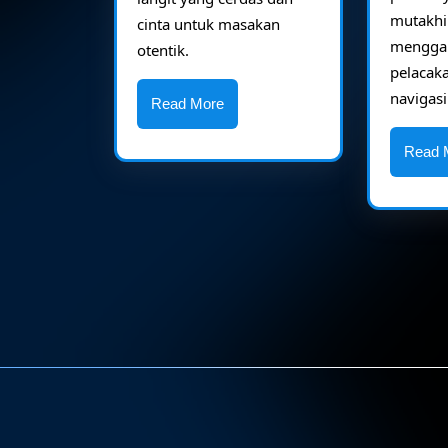
Kota
mutakhir
cinta untuk masakan
mengga
otentik.
pelacak
navigasi
Read
Read More
More
Read 