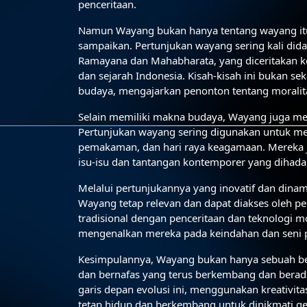
penceritaan.
Namun Wayang bukan hanya tentang wayang itu 
sampaikan. Pertunjukan wayang sering kali dida
Ramayana dan Mahabharata, yang diceritakan ke
dan sejarah Indonesia. Kisah-kisah ini bukan 
budaya, mengajarkan penonton tentang moralitas
Selain memiliki makna budaya, Wayang juga me
Pertunjukan wayang sering digunakan untuk men
pemakaman, dan hari raya keagamaan. Mereka 
isu-isu dan tantangan kontemporer yang dihada
Melalui pertunjukannya yang inovatif dan din
Wayang tetap relevan dan dapat diakses oleh 
tradisional dengan penceritaan dan teknolog
mengenalkan mereka pada keindahan dan seni 
Kesimpulannya, Wayang bukan hanya sebuah ben
dan bernafas yang terus berkembang dan bera
garis depan evolusi ini, menggunakan kreativi
tetap hidup dan berkembang untuk dinikmati g