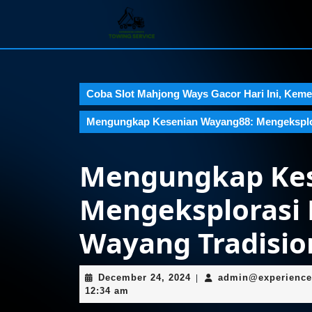
Skip
to
content
Skip
to
content
Coba Slot Mahjong Ways Gacor Hari Ini, Kem
Mengungkap Kesenian Wayang88: Mengeksplor
Mengungkap Kes
Mengeksplorasi
Wayang Tradisio
December
December 24, 2024
admin@experience
|
24,
12:34 am
2024