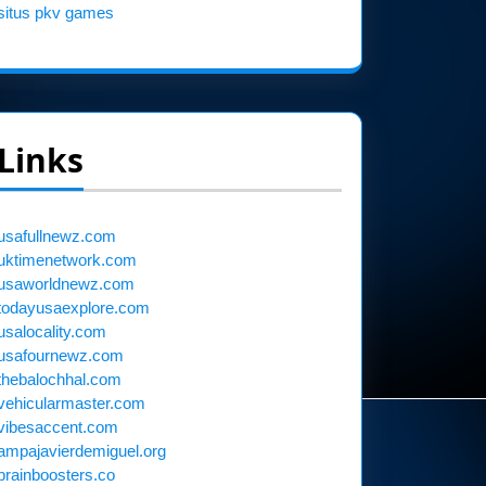
n
situs pkv games
Links
usafullnewz.com
uktimenetwork.com
usaworldnewz.com
todayusaexplore.com
usalocality.com
usafournewz.com
thebalochhal.com
vehicularmaster.com
vibesaccent.com
ampajavierdemiguel.org
brainboosters.co