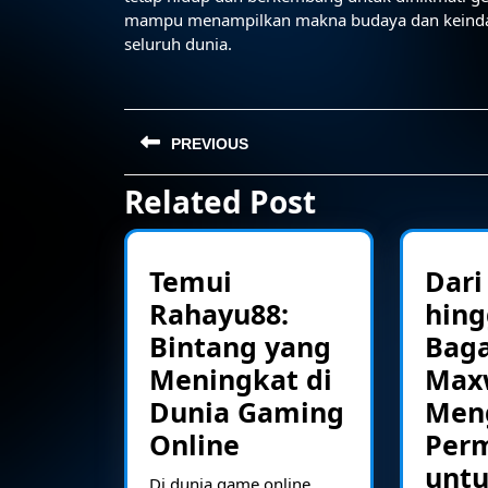
mampu menampilkan makna budaya dan keindaha
seluruh dunia.
Post
PREVIOUS
navigation
Related Post
Previous
post:
Temui
Dari
Rahayu88:
hing
Bintang yang
Bag
Meningkat di
Max
Dunia Gaming
Men
Temui
Online
Per
Rahayu88:
unt
Di dunia game online