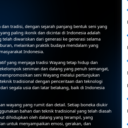
dan tradisi, dengan sejarah panjang bentuk seni yang
yang paling ikonik dan dicintai di Indonesia adalah
telah diwariskan dari generasi ke generasi selama
iburan, melainkan praktik budaya mendalam yang
 masyarakat Indonesia.
atif yang menjaga tradisi Wayang tetap hidup dan
sekelompok seniman dan dalang yang penuh semangat,
 mempromosikan seni Wayang melalui pertunjukan
knik tradisional dengan penceritaan dan teknologi
 segala usia dan latar belakang, baik di Indonesia
an wayang yang rumit dan detail. Setiap boneka diukir
gunakan bahan dan teknik tradisional yang telah diasah
but dihidupkan oleh dalang yang terampil, yang
lan untuk menyampaikan emosi, gerakan, dan