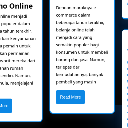
Dari
Pengalama
no Online
Dengan maraknya e-
Pemula
Belanja
commerce dalam
online menjadi
hingga
Online:
beberapa tahun terakhir,
 populer dalam
Pro:
Melihat
belanja online telah
 tahun terakhir,
menjadi cara yang
Bagaimana
Lebih
rkan kenyamanan
semakin populer bagi
ra pemain untuk
Maxwin88
Dekat
konsumen untuk membeli
kan permainan
Mengubah
Cuan247
barang dan jasa. Namun,
avorit mereka dari
Permainan
terlepas dari
anan rumah
untuk
kemudahannya, banyak
sendiri. Namun,
Pemain
pembeli yang masih
mula, menjelajahi
Kasino
Read
Read More
Online
More
Read
More
More