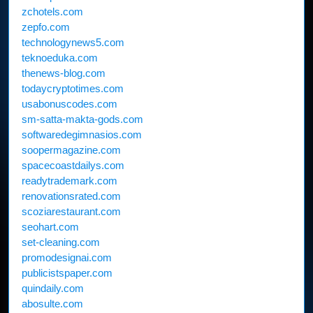
zchotels.com
zepfo.com
technologynews5.com
teknoeduka.com
thenews-blog.com
todaycryptotimes.com
usabonuscodes.com
sm-satta-makta-gods.com
softwaredegimnasios.com
soopermagazine.com
spacecoastdailys.com
readytrademark.com
renovationsrated.com
scoziarestaurant.com
seohart.com
set-cleaning.com
promodesignai.com
publicistspaper.com
quindaily.com
abosulte.com