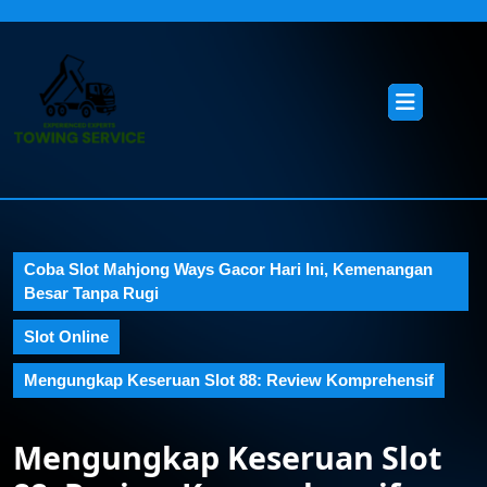
Skip
to
content
Skip
Open
to
Button
content
Coba Slot Mahjong Ways Gacor Hari Ini, Kemenangan
Besar Tanpa Rugi
Slot Online
Mengungkap Keseruan Slot 88: Review Komprehensif
Mengungkap Keseruan Slot