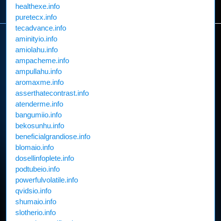
healthexe.info
puretecx.info
tecadvance.info
aminityio.info
amiolahu.info
ampacheme.info
ampullahu.info
aromaxme.info
asserthatecontrast.info
atenderme.info
bangumiio.info
bekosunhu.info
beneficialgrandiose.info
blomaio.info
dosellinfoplete.info
podtubeio.info
powerfulvolatile.info
qvidsio.info
shumaio.info
slotherio.info