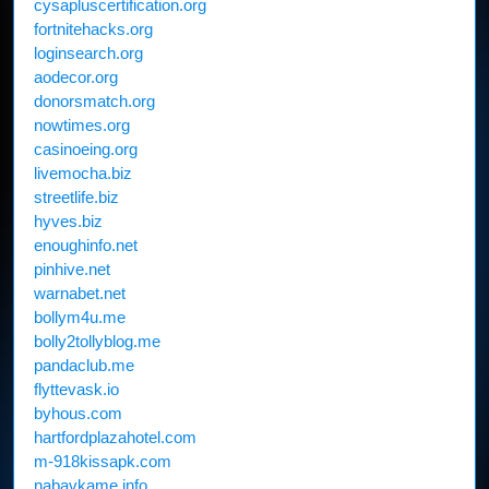
cysapluscertification.org
fortnitehacks.org
loginsearch.org
aodecor.org
donorsmatch.org
nowtimes.org
casinoeing.org
livemocha.biz
streetlife.biz
hyves.biz
enoughinfo.net
pinhive.net
warnabet.net
bollym4u.me
bolly2tollyblog.me
pandaclub.me
flyttevask.io
byhous.com
hartfordplazahotel.com
m-918kissapk.com
nabavkame.info