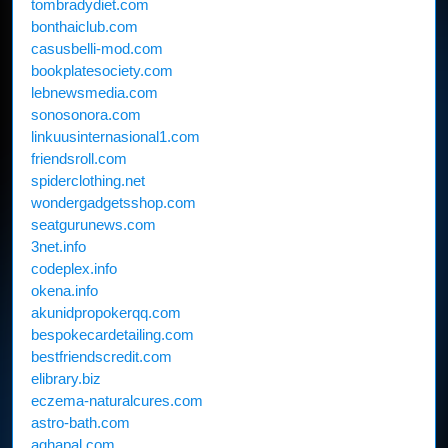
tombradydiet.com
bonthaiclub.com
casusbelli-mod.com
bookplatesociety.com
lebnewsmedia.com
sonosonora.com
linkuusinternasional1.com
friendsroll.com
spiderclothing.net
wondergadgetsshop.com
seatgurunews.com
3net.info
codeplex.info
okena.info
akunidpropokerqq.com
bespokecardetailing.com
bestfriendscredit.com
elibrary.biz
eczema-naturalcures.com
astro-bath.com
aghapal.com