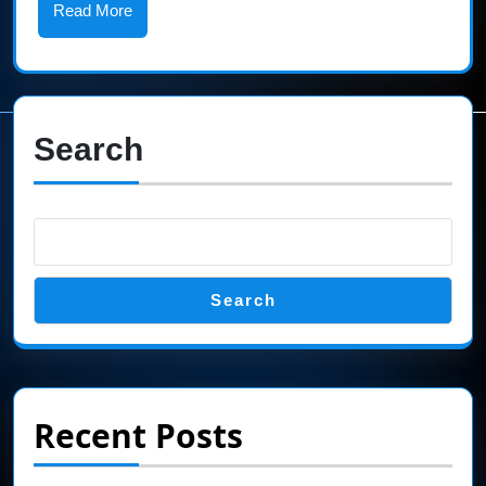
Read
Read More
dari
More
Yang
Lain
Search
Search
Recent Posts