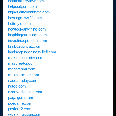
healthkartreview.com
helpquitporn.com
highqualitybanknote.com
hostingnews24.com
hottstyle.com
howtodiyanything.com
inspiringearthlings.com
investindependent.com
kralbozguncu1.com
landscapinggainesvillefl.com
maisonhauturier.com
mascreator.com
menafahmi.com
mukhtarmeer.com
nascartoday.com
nqted.com
nzdriverlicence.com
pagalguru.com
pcegame.com
pgslot-r2.com
ws-expression.com