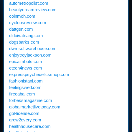
autometropolist.com
beautycreamreview.com
coinmoh.com
cyclopsreview.com
dattgen.com
didoivatnang.com
dogsbarks.com
dwmsoftwarehouse.com
enjoytroyjackson.com
epicaimbots.com
etech4news.com
expresspsychedelicsshop.com
fashionistani.com
feelingswed.com
firecabal.com
forbessmagazine.com
globalmarketlivetoday.com
gpl-license.com
grow2every.com
healthhousecare.com