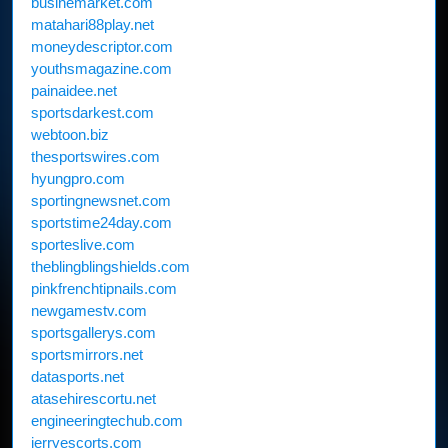
businemarket.com
matahari88play.net
moneydescriptor.com
youthsmagazine.com
painaidee.net
sportsdarkest.com
webtoon.biz
thesportswires.com
hyungpro.com
sportingnewsnet.com
sportstime24day.com
sporteslive.com
theblingblingshields.com
pinkfrenchtipnails.com
newgamestv.com
sportsgallerys.com
sportsmirrors.net
datasports.net
atasehirescortu.net
engineeringtechub.com
jerryescorts.com