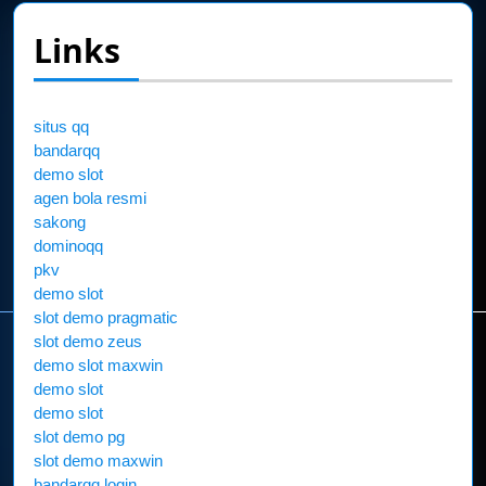
Links
situs qq
bandarqq
demo slot
agen bola resmi
sakong
dominoqq
pkv
demo slot
slot demo pragmatic
slot demo zeus
demo slot maxwin
demo slot
demo slot
slot demo pg
slot demo maxwin
bandarqq login