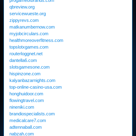
progameofbrands.com
qbreview.org
servicewueste.org
zippyrevs.com
matkanumbernow.com
myjobcirculars.com
healthmoreoverfitness.com
topslotxgames.com
routerloggnet.net
dantella6.com
slotsgamesone.com
hispinzone.com
kalyanbazarnights.com
top-online-casino-usa.com
honghuidoor.com
flowingtravel.com
nineniki.com
brandiospecialists.com
medicalcare7.com
adtennaball.com
nabzah.com