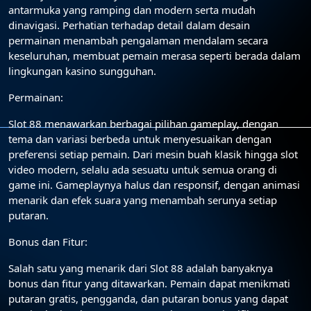
antarmuka yang ramping dan modern serta mudah
dinavigasi. Perhatian terhadap detail dalam desain
permainan menambah pengalaman mendalam secara
keseluruhan, membuat pemain merasa seperti berada dalam
lingkungan kasino sungguhan.
Permainan:
Slot 88 menawarkan berbagai pilihan gameplay, dengan
tema dan variasi berbeda untuk menyesuaikan dengan
preferensi setiap pemain. Dari mesin buah klasik hingga slot
video modern, selalu ada sesuatu untuk semua orang di
game ini. Gameplaynya halus dan responsif, dengan animasi
menarik dan efek suara yang menambah serunya setiap
putaran.
Bonus dan Fitur:
Salah satu yang menarik dari Slot 88 adalah banyaknya
bonus dan fitur yang ditawarkan. Pemain dapat menikmati
putaran gratis, pengganda, dan putaran bonus yang dapat