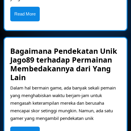
Madloki
Read
Read More
More
Bagaimana Pendekatan Unik
Jago89 terhadap Permainan
Membedakannya dari Yang
Bagaimana
Lain
Pendekatan
Dalam hal bermain game, ada banyak sekali pemain
Unik
yang menghabiskan waktu berjam-jam untuk
Jago89
mengasah keterampilan mereka dan berusaha
terhadap
mencapai skor setinggi mungkin. Namun, ada satu
gamer yang mengambil pendekatan unik
Permainan
Membedakannya