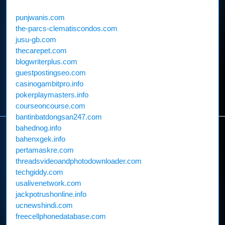
punjwanis.com
the-parcs-clematiscondos.com
jusu-gb.com
thecarepet.com
blogwriterplus.com
guestpostingseo.com
casinogambitpro.info
pokerplaymasters.info
courseoncourse.com
bantinbatdongsan247.com
bahednog.info
bahenxgek.info
pertamaskre.com
threadsvideoandphotodownloader.com
techgiddy.com
usalivenetwork.com
jackpotrushonline.info
ucnewshindi.com
freecellphonedatabase.com