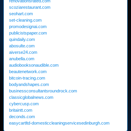
renovationsrated.com
scoziarestaurant.com
seohart.com
set-cleaning.com
promodesignai.com
publicistspaper.com
quindaily.com
abosulte.com
aiverse24.com
anubella.com
audiobooksonaudible.com
beautenetwork.com
bitcoin-tracing.com
bodyandshapes.com
businessconsultantsroundrock.com
classicglobalnews.com
cybercusp.com
britaintt.com
deconds.com
easycartltd-domesticcleaningservicesedinburgh.com