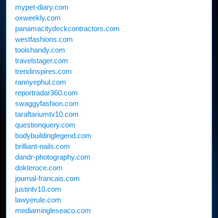
mypet-diary.com
oxweekly.com
panamacitydeckcontractors.com
westfashions.com
toolshandy.com
travelstager.com
trendinspires.com
rannyephul.com
reportradar360.com
swaggyfashion.com
taraftariumtv10.com
questionquery.com
bodybuildinglegend.com
brilliant-nails.com
dandr-photography.com
dokteroce.com
journal-francais.com
justintv10.com
lawyerule.com
mediamingleseaco.com