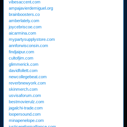
vibesaccent.com
ampajavierdemiguel.org
brainboosters.co
amberlately.com
joycebriscoe.com
aicarmina.com
mypartysupplystore.com
annforwisconsin.com
findjaipur.com
cultofjim.com
glimmerick.com
davidfollett.com
newcollegebeat.com
reverbnewyork.com
skinmerch.com
usvisaforum.com
bestmovierulz.com
jagalchi-trade.com
loopersound.com
minapenelope.com
justicereformalliance.com