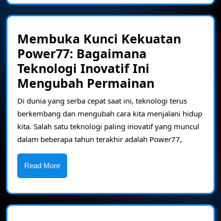
Game
Membuka Kunci Kekuatan
Power77: Bagaimana
Teknologi Inovatif Ini
Membuka
Mengubah Permainan
Kunci
Di dunia yang serba cepat saat ini, teknologi terus
Kekuatan
berkembang dan mengubah cara kita menjalani hidup
Power77:
kita. Salah satu teknologi paling inovatif yang muncul
Bagaiman
dalam beberapa tahun terakhir adalah Power77,
Teknologi
Read
Read More
Inovatif
More
Ini
Mengubah
Permaina