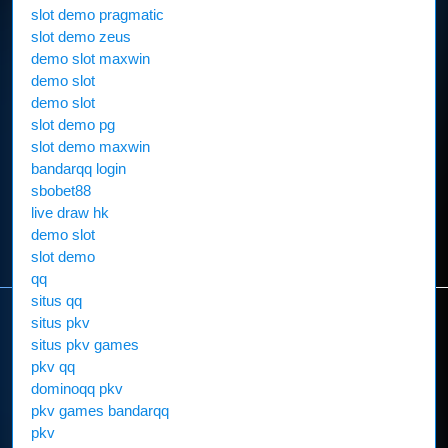
slot demo pragmatic
slot demo zeus
demo slot maxwin
demo slot
demo slot
slot demo pg
slot demo maxwin
bandarqq login
sbobet88
live draw hk
demo slot
slot demo
qq
situs qq
situs pkv
situs pkv games
pkv qq
dominoqq pkv
pkv games bandarqq
pkv