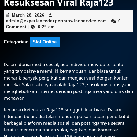
Kesuksesan Viral Raja123
March
March 28, 2026
|
28,
admin@experi
admin@experiencedexpertstowingservice.com
0
|
2026
Comment
6:29 am
|
Categories:
Slot Online
Dalam dunia media sosial, ada individu-individu tertentu
yang tampaknya memiliki kemampuan luar biasa untuk
menarik banyak pengikut dan menjadi viral dengan konten
mereka. Salah satunya adalah Raja123, sosok misterius yang
menghebohkan internet dengan postingannya yang unik dan
menawan.
Kenaikan ketenaran Raja123 sungguh luar biasa. Dalam
hitungan bulan, dia telah mengumpulkan jutaan pengikut di
berbagai platform media sosial, dan postingannya secara
teratur menerima ribuan suka, bagikan, dan komentar.
Namun ada apa dengan Raja123 yang berhasil menyita