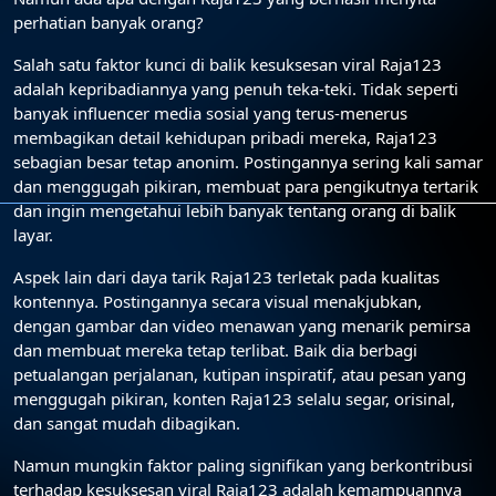
perhatian banyak orang?
Salah satu faktor kunci di balik kesuksesan viral Raja123
adalah kepribadiannya yang penuh teka-teki. Tidak seperti
banyak influencer media sosial yang terus-menerus
membagikan detail kehidupan pribadi mereka, Raja123
sebagian besar tetap anonim. Postingannya sering kali samar
dan menggugah pikiran, membuat para pengikutnya tertarik
dan ingin mengetahui lebih banyak tentang orang di balik
layar.
Aspek lain dari daya tarik Raja123 terletak pada kualitas
kontennya. Postingannya secara visual menakjubkan,
dengan gambar dan video menawan yang menarik pemirsa
dan membuat mereka tetap terlibat. Baik dia berbagi
petualangan perjalanan, kutipan inspiratif, atau pesan yang
menggugah pikiran, konten Raja123 selalu segar, orisinal,
dan sangat mudah dibagikan.
Namun mungkin faktor paling signifikan yang berkontribusi
terhadap kesuksesan viral Raja123 adalah kemampuannya