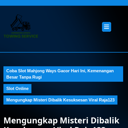
Skip
to
content
Skip
Open
to
Button
content
Coba Slot Mahjong Ways Gacor Hari Ini, Kemenangan
Besar Tanpa Rugi
Slot Online
Mengungkap Misteri Dibalik Kesuksesan Viral Raja123
Mengungkap Misteri Dibalik