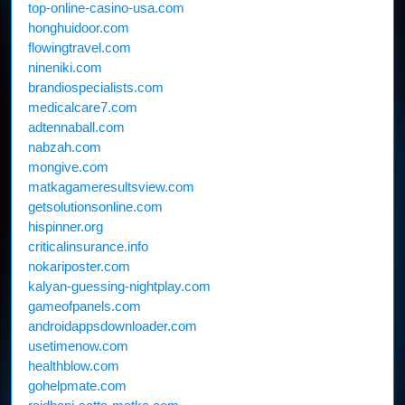
top-online-casino-usa.com
honghuidoor.com
flowingtravel.com
nineniki.com
brandiospecialists.com
medicalcare7.com
adtennaball.com
nabzah.com
mongive.com
matkagameresultsview.com
getsolutionsonline.com
hispinner.org
criticalinsurance.info
nokariposter.com
kalyan-guessing-nightplay.com
gameofpanels.com
androidappsdownloader.com
usetimenow.com
healthblow.com
gohelpmate.com