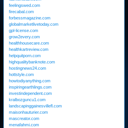
feelingswed.com
firecabal.com
forbessmagazine.com
globalmarketlivetoday.com
gpl-license.com
grow2every.com
healthhousecare.com
healthkartreview.com
helpquitporn.com
highqualitybanknote.com
hostingnews24.com
hottstyle.com
howtodiyanything.com
inspiringearthlings.com
investindependent.com
kralbozguncu1.com
landscapinggainesvillefl.com
maisonhauturier.com
mascreator.com
menafahmi.com