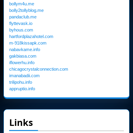
bollym4u.me
bolly2tollyblog.me
pandaclub.me
flyttevask.io
byhous.com
hartfordplazahotel.com
m-918kissapk.com
nabavkame.info
gakbiasa.com
iflowerhu.info
chicagocrystalconnection.com
imanabadii.com
trilipohu.info
appruptio.info
Links