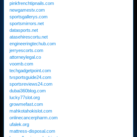
pinkfrenchtipnails.com
newgamestv.com
sportsgallerys.com
sportsmirrors.net
datasports.net
atasehirescortu.net
engineeringtechub.com
jerryescorts.com
attorneylegal.co
voomb.com
techgadgetpoint.com
tvsportsguide24.com
sportsreviews24.com
dubai360blog.com
lucky77slot.org
growmefast.com
mahkotahokislot.com
onlinecancerpharm.com
ufalek.org
mattress-disposal.com