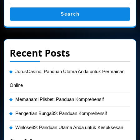
Search
Recent Posts
JurusCasino: Panduan Utama Anda untuk Permainan
Online
Memahami Plisbet: Panduan Komprehensif
Pengertian Bunga99: Panduan Komprehensif
Winlose99: Panduan Utama Anda untuk Kesuksesan