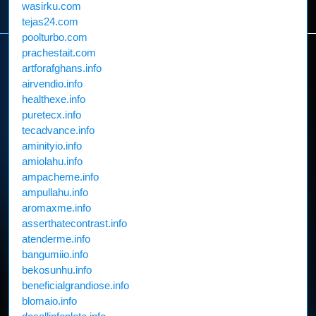
wasirku.com
tejas24.com
poolturbo.com
prachestait.com
artforafghans.info
airvendio.info
healthexe.info
puretecx.info
tecadvance.info
aminityio.info
amiolahu.info
ampacheme.info
ampullahu.info
aromaxme.info
asserthatecontrast.info
atenderme.info
bangumiio.info
bekosunhu.info
beneficialgrandiose.info
blomaio.info