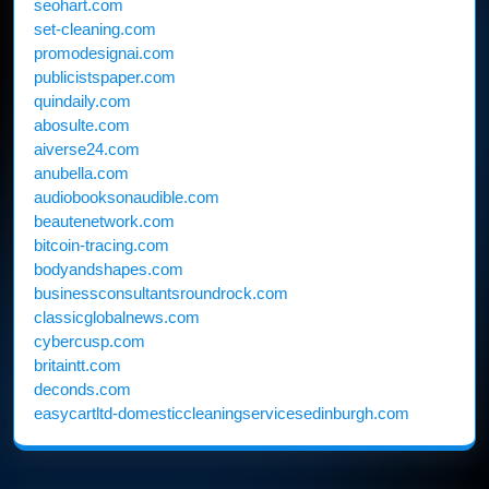
seohart.com
set-cleaning.com
promodesignai.com
publicistspaper.com
quindaily.com
abosulte.com
aiverse24.com
anubella.com
audiobooksonaudible.com
beautenetwork.com
bitcoin-tracing.com
bodyandshapes.com
businessconsultantsroundrock.com
classicglobalnews.com
cybercusp.com
britaintt.com
deconds.com
easycartltd-domesticcleaningservicesedinburgh.com