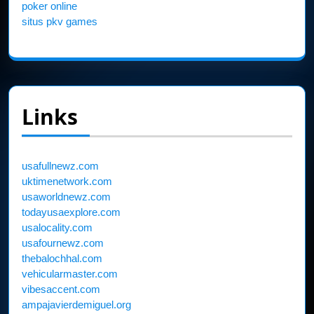
poker online
situs pkv games
Links
usafullnewz.com
uktimenetwork.com
usaworldnewz.com
todayusaexplore.com
usalocality.com
usafournewz.com
thebalochhal.com
vehicularmaster.com
vibesaccent.com
ampajavierdemiguel.org