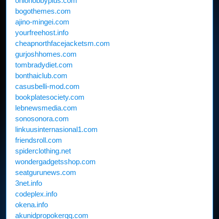
ohiohobbyplus.com
bogothemes.com
ajino-mingei.com
yourfreehost.info
cheapnorthfacejacketsm.com
gurjoshhomes.com
tombradydiet.com
bonthaiclub.com
casusbelli-mod.com
bookplatesociety.com
lebnewsmedia.com
sonosonora.com
linkuusinternasional1.com
friendsroll.com
spiderclothing.net
wondergadgetsshop.com
seatgurunews.com
3net.info
codeplex.info
okena.info
akunidpropokerqq.com