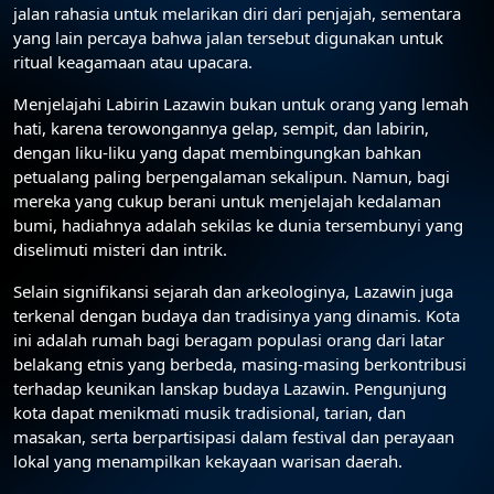
jalan rahasia untuk melarikan diri dari penjajah, sementara
yang lain percaya bahwa jalan tersebut digunakan untuk
ritual keagamaan atau upacara.
Menjelajahi Labirin Lazawin bukan untuk orang yang lemah
hati, karena terowongannya gelap, sempit, dan labirin,
dengan liku-liku yang dapat membingungkan bahkan
petualang paling berpengalaman sekalipun. Namun, bagi
mereka yang cukup berani untuk menjelajah kedalaman
bumi, hadiahnya adalah sekilas ke dunia tersembunyi yang
diselimuti misteri dan intrik.
Selain signifikansi sejarah dan arkeologinya, Lazawin juga
terkenal dengan budaya dan tradisinya yang dinamis. Kota
ini adalah rumah bagi beragam populasi orang dari latar
belakang etnis yang berbeda, masing-masing berkontribusi
terhadap keunikan lanskap budaya Lazawin. Pengunjung
kota dapat menikmati musik tradisional, tarian, dan
masakan, serta berpartisipasi dalam festival dan perayaan
lokal yang menampilkan kekayaan warisan daerah.