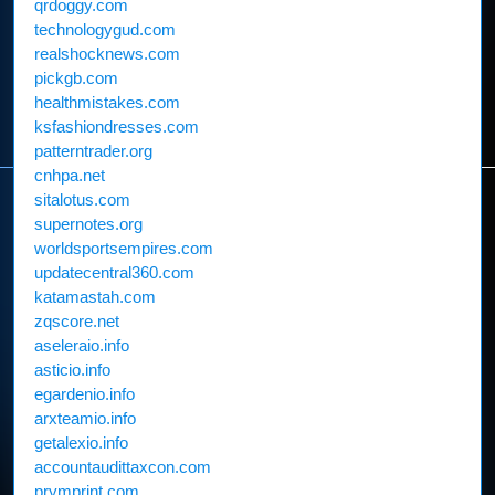
qrdoggy.com
technologygud.com
realshocknews.com
pickgb.com
healthmistakes.com
ksfashiondresses.com
patterntrader.org
cnhpa.net
sitalotus.com
supernotes.org
worldsportsempires.com
updatecentral360.com
katamastah.com
zqscore.net
aseleraio.info
asticio.info
egardenio.info
arxteamio.info
getalexio.info
accountaudittaxcon.com
prymprint.com