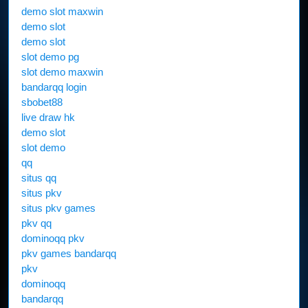
demo slot maxwin
demo slot
demo slot
slot demo pg
slot demo maxwin
bandarqq login
sbobet88
live draw hk
demo slot
slot demo
qq
situs qq
situs pkv
situs pkv games
pkv qq
dominoqq pkv
pkv games bandarqq
pkv
dominoqq
bandarqq