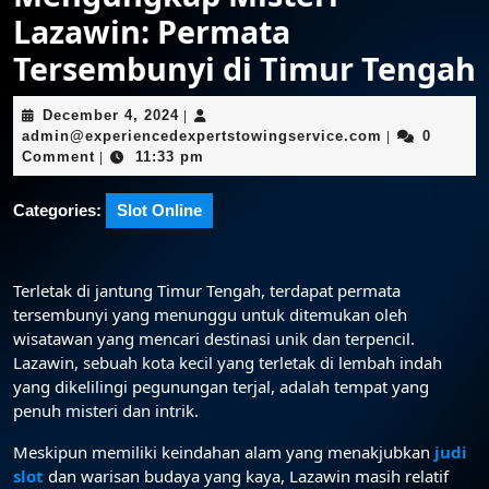
Lazawin: Permata
Tersembunyi di Timur Tengah
December
December 4, 2024
|
4,
admin@experi
admin@experiencedexpertstowingservice.com
0
|
2024
Comment
11:33 pm
|
Categories:
Slot Online
Terletak di jantung Timur Tengah, terdapat permata
tersembunyi yang menunggu untuk ditemukan oleh
wisatawan yang mencari destinasi unik dan terpencil.
Lazawin, sebuah kota kecil yang terletak di lembah indah
yang dikelilingi pegunungan terjal, adalah tempat yang
penuh misteri dan intrik.
Meskipun memiliki keindahan alam yang menakjubkan
judi
slot
dan warisan budaya yang kaya, Lazawin masih relatif