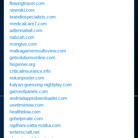
flowingtravel.com
nineniki.com
brandiospecialists.com
medicalcare7.com
adtennaball.com
nabzah.com
mongive.com
matkagameresultsview.com
getsolutionsonline.com
hispinner.org
criticalinsurance.info
nokariposter.com
kalyan-guessing-nightplay.com
gameofpanels.com
androidappsdownloader.com
usetimenow.com
healthblow.com
gohelpmate.com
rajdhani-satta-matka.com
writerscraft.net