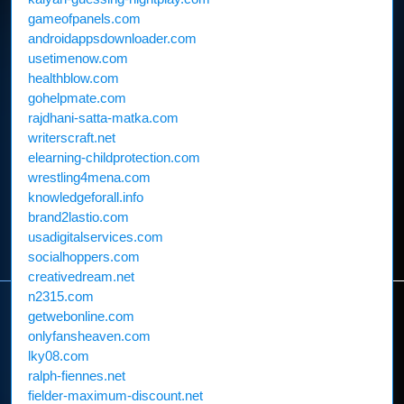
gameofpanels.com
androidappsdownloader.com
usetimenow.com
healthblow.com
gohelpmate.com
rajdhani-satta-matka.com
writerscraft.net
elearning-childprotection.com
wrestling4mena.com
knowledgeforall.info
brand2lastio.com
usadigitalservices.com
socialhoppers.com
creativedream.net
n2315.com
getwebonline.com
onlyfansheaven.com
lky08.com
ralph-fiennes.net
fielder-maximum-discount.net