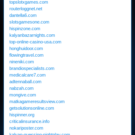
topslotxgames.com
routerloggnet.net
dantella6.com
slotsgamesone.com
hispinzone.com
kalyanbazarnights.com
top-online-casino-usa.com
honghuidoor.com
flowingtravel.com
nineniki.com
brandiospecialists.com
medicalcare7.com
adtennaball.com
nabzah.com
mongive.com
matkagameresultsview.com
getsolutionsonline.com
hispinner.org
criticalinsurance.info
nokariposter.com
kalyan-guessing-nightplay.com