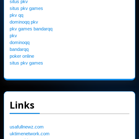
situs pkv
situs pkv games
pkv qq
dominoqq pkv
pkv games bandarqq
pkv
dominoqq
bandarqq
poker online
situs pkv games
Links
usafullnewz.com
uktimenetwork.com