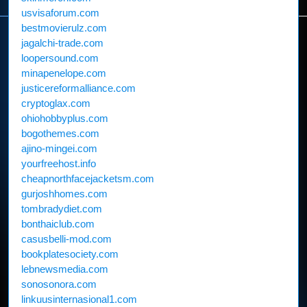
usvisaforum.com
bestmovierulz.com
jagalchi-trade.com
loopersound.com
minapenelope.com
justicereformalliance.com
cryptoglax.com
ohiohobbyplus.com
bogothemes.com
ajino-mingei.com
yourfreehost.info
cheapnorthfacejacketsm.com
gurjoshhomes.com
tombradydiet.com
bonthaiclub.com
casusbelli-mod.com
bookplatesociety.com
lebnewsmedia.com
sonosonora.com
linkuusinternasional1.com