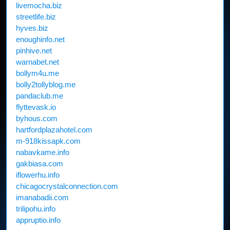
livemocha.biz
streetlife.biz
hyves.biz
enoughinfo.net
pinhive.net
warnabet.net
bollym4u.me
bolly2tollyblog.me
pandaclub.me
flyttevask.io
byhous.com
hartfordplazahotel.com
m-918kissapk.com
nabavkame.info
gakbiasa.com
iflowerhu.info
chicagocrystalconnection.com
imanabadii.com
trilipohu.info
appruptio.info