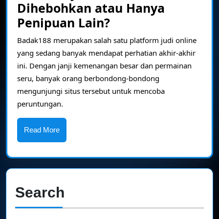
Dihebohkan atau Hanya
Badak188:
Penipuan Lain?
Apakah
Badak188 merupakan salah satu platform judi online
Ini
yang sedang banyak mendapat perhatian akhir-akhir
Benar-
ini. Dengan janji kemenangan besar dan permainan
benar
seru, banyak orang berbondong-bondong
mengunjungi situs tersebut untuk mencoba
Layak
peruntungan.
untuk
Dihebohkan
Read
Read More
atau
More
Hanya
Penipuan
Lain?
Search