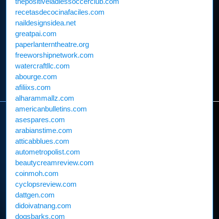
thepositiveladiessoccerclub.com
recetasdecocinafaciles.com
naildesignsidea.net
greatpai.com
paperlanterntheatre.org
freeworshipnetwork.com
watercraftllc.com
abourge.com
afiliixs.com
alharammallz.com
americanbulletins.com
asespares.com
arabianstime.com
atticabblues.com
autometropolist.com
beautycreamreview.com
coinmoh.com
cyclopsreview.com
dattgen.com
didoivatnang.com
dogsbarks.com