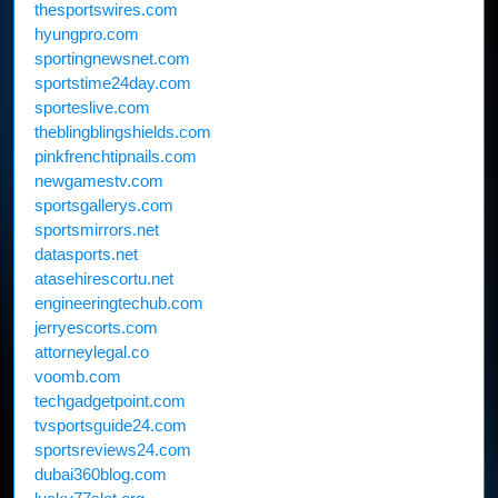
thesportswires.com
hyungpro.com
sportingnewsnet.com
sportstime24day.com
sporteslive.com
theblingblingshields.com
pinkfrenchtipnails.com
newgamestv.com
sportsgallerys.com
sportsmirrors.net
datasports.net
atasehirescortu.net
engineeringtechub.com
jerryescorts.com
attorneylegal.co
voomb.com
techgadgetpoint.com
tvsportsguide24.com
sportsreviews24.com
dubai360blog.com