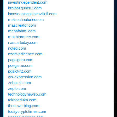
investindependent.com
kralbozguncu1.com
landscapinggainesvillefl.com
maisonhauturier.com
mascreator.com
menafahmi.com
mukhtarmeer.com
nascartoday.com
nqted.com
nzdriverlicence.com
pagalguru.com
pcegame.com
pgslot-r2.com
ws-expression.com
zchotels.com
zepfo.com
technologynews5.com
teknoeduka.com
thenews-blog.com
todaycryptotimes.com