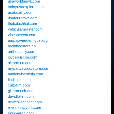
usaworldnewz.com
todayusaexplore.com
usalocality.com
usafournewz.com
thebalochhal.com
vehicularmaster.com
vibesaccent.com
ampajavierdemiguel.org
brainboosters.co
amberlately.com
joycebriscoe.com
aicarmina.com
mypartysupplystore.com
annforwisconsin.com
findjaipur.com
cultofjim.com
glimmerick.com
davidfollett.com
newcollegebeat.com
reverbnewyork.com
skinmerch.com