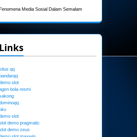
Fenomena Media Sosial Dalam Semalam
Links
situs qq
bandarqq
demo slot
agen bola resmi
sakong
dominoqq
pkv
demo slot
slot demo pragmatic
slot demo zeus
demo slot maxwin