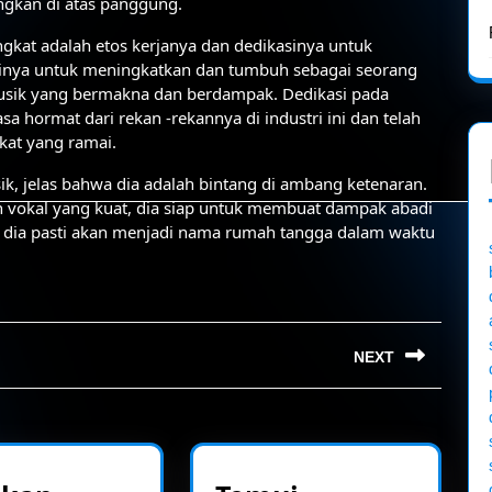
ngkan di atas panggung.
gkat adalah etos kerjanya dan dedikasinya untuk
rinya untuk meningkatkan dan tumbuh sebagai seorang
usik yang bermakna dan berdampak. Dedikasi pada
hormat dari rekan -rekannya di industri ini dan telah
at yang ramai.
ik, jelas bahwa dia adalah bintang di ambang ketenaran.
an vokal yang kuat, dia siap untuk membuat dampak abadi
 dia pasti akan menjadi nama rumah tangga dalam waktu
NEXT
Next
post: