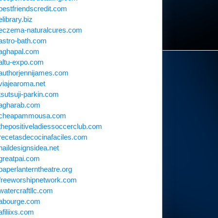
bestfriendscredit.com
elibrary.biz
eczema-naturalcures.com
astro-bath.com
aghapal.com
altu-expo.com
authorjennijames.com
viajearoma.net
tsutsuji-parkin.com
agharab.com
cheapammousa.com
thepositiveladiessoccerclub.com
recetasdecocinafaciles.com
naildesignsidea.net
greatpai.com
paperlanterntheatre.org
freeworshipnetwork.com
watercraftllc.com
abourge.com
afiliixs.com