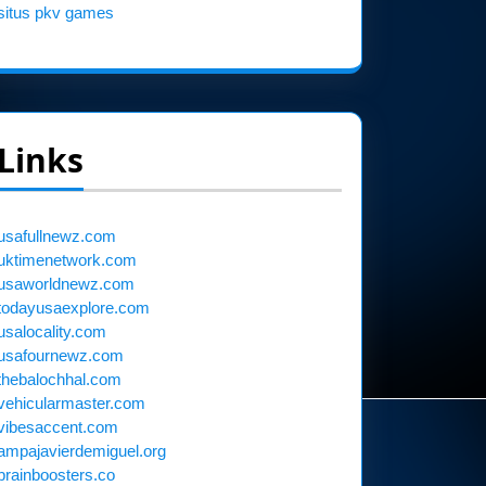
situs pkv games
Links
usafullnewz.com
uktimenetwork.com
usaworldnewz.com
todayusaexplore.com
usalocality.com
usafournewz.com
thebalochhal.com
vehicularmaster.com
vibesaccent.com
ampajavierdemiguel.org
brainboosters.co