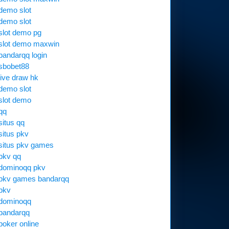
demo slot
demo slot
slot demo pg
slot demo maxwin
bandarqq login
sbobet88
live draw hk
demo slot
slot demo
qq
situs qq
situs pkv
situs pkv games
pkv qq
dominoqq pkv
pkv games bandarqq
pkv
dominoqq
bandarqq
poker online