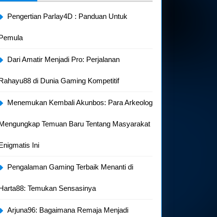
Pengertian Parlay4D : Panduan Untuk
Pemula
Dari Amatir Menjadi Pro: Perjalanan
Rahayu88 di Dunia Gaming Kompetitif
Menemukan Kembali Akunbos: Para Arkeolog
Mengungkap Temuan Baru Tentang Masyarakat
Enigmatis Ini
Pengalaman Gaming Terbaik Menanti di
Harta88: Temukan Sensasinya
Arjuna96: Bagaimana Remaja Menjadi