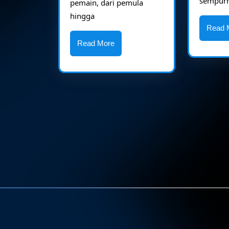
kasino
sempurn
pemain, dari pemula
hingga
Read 
Read
Read More
More