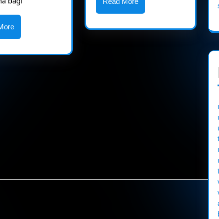
a bagi
Read
Read More
More
Read
More
More