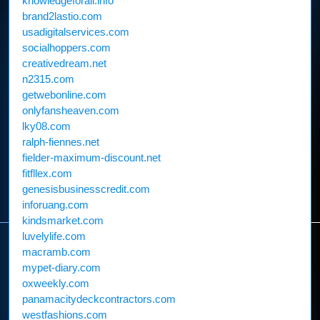
knowledgeforall.info
brand2lastio.com
usadigitalservices.com
socialhoppers.com
creativedream.net
n2315.com
getwebonline.com
onlyfansheaven.com
lky08.com
ralph-fiennes.net
fielder-maximum-discount.net
fitfllex.com
genesisbusinesscredit.com
inforuang.com
kindsmarket.com
luvelylife.com
macramb.com
mypet-diary.com
oxweekly.com
panamacitydeckcontractors.com
westfashions.com