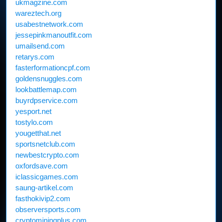
ukmagzine.com
wareztech.org
usabestnetwork.com
jessepinkmanoutfit.com
umailsend.com
retarys.com
fasterformationcpf.com
goldensnuggles.com
lookbattlemap.com
buyrdpservice.com
yesport.net
tostylo.com
yougetthat.net
sportsnetclub.com
newbestcrypto.com
oxfordsave.com
iclassicgames.com
saung-artikel.com
fasthokivip2.com
observersports.com
cryptominingplus.com