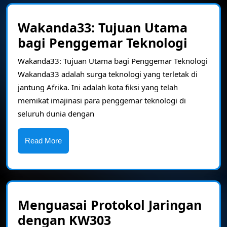
Wakanda33: Tujuan Utama
Wakan
bagi Penggemar Teknologi
Tujua
Wakanda33: Tujuan Utama bagi Penggemar Teknologi
Utam
Wakanda33 adalah surga teknologi yang terletak di
bagi
jantung Afrika. Ini adalah kota fiksi yang telah
Peng
memikat imajinasi para penggemar teknologi di
seluruh dunia dengan
Tekno
Read
Read More
More
Menguasai Protokol Jaringan
Menguasai
dengan KW303