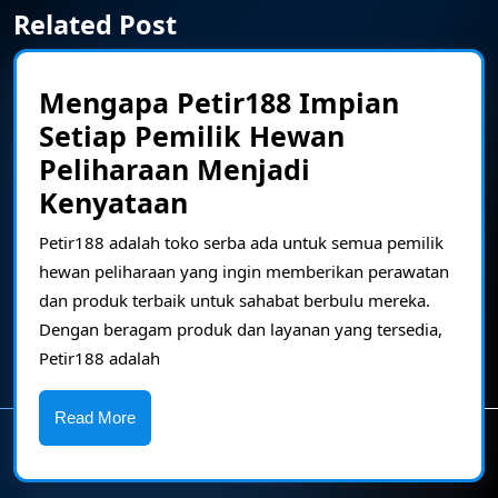
Related Post
Previous
Next
post:
post:
Mengapa Petir188 Impian
Setiap Pemilik Hewan
Peliharaan Menjadi
Mengapa
Kenyataan
Petir188
Petir188 adalah toko serba ada untuk semua pemilik
Impian
hewan peliharaan yang ingin memberikan perawatan
Setiap
dan produk terbaik untuk sahabat berbulu mereka.
Pemilik
Dengan beragam produk dan layanan yang tersedia,
Petir188 adalah
Hewan
Peliharaan
Read
Read More
Menjadi
More
Kenyataan