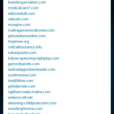
brandiospecialists.com
medicalcare7.com
adtennaball.com
nabzah.com
mongive.com
matkagameresultsview.com
getsolutionsonline.com
hispinner.org
criticalinsurance.info
nokariposter.com
kalyan-guessing-nightplay.com
gameofpanels.com
androidappsdownloader.com
usetimenow.com
healthblow.com
gohelpmate.com
rajdhani-satta-matka.com
writerscraft.net
elearning-childprotection.com
wrestling4mena.com