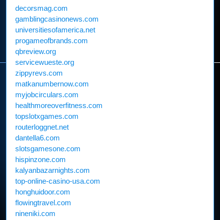
decorsmag.com
gamblingcasinonews.com
universitiesofamerica.net
progameofbrands.com
qbreview.org
servicewueste.org
zippyrevs.com
matkanumbernow.com
myjobcirculars.com
healthmoreoverfitness.com
topslotxgames.com
routerloggnet.net
dantella6.com
slotsgamesone.com
hispinzone.com
kalyanbazarnights.com
top-online-casino-usa.com
honghuidoor.com
flowingtravel.com
nineniki.com