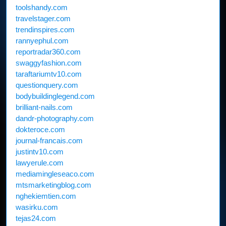
toolshandy.com
travelstager.com
trendinspires.com
rannyephul.com
reportradar360.com
swaggyfashion.com
taraftariumtv10.com
questionquery.com
bodybuildinglegend.com
brilliant-nails.com
dandr-photography.com
dokteroce.com
journal-francais.com
justintv10.com
lawyerule.com
mediamingleseaco.com
mtsmarketingblog.com
nghekiemtien.com
wasirku.com
tejas24.com