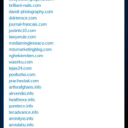
brilliant-nails.com
dandr-photography.com
dokteroce.com
journal-francais.com
justintv10.com
lawyerule.com
mediamingleseaco.com
mtsmarketingblog.com
nghekiemtien.com
wasirku.com
tejas24.com
poolturbo.com
prachestait.com
artforafghans.info
airvendio.info
healthexe.info
puretecx.info
tecadvance.info
aminityio.info
amiolahu.info