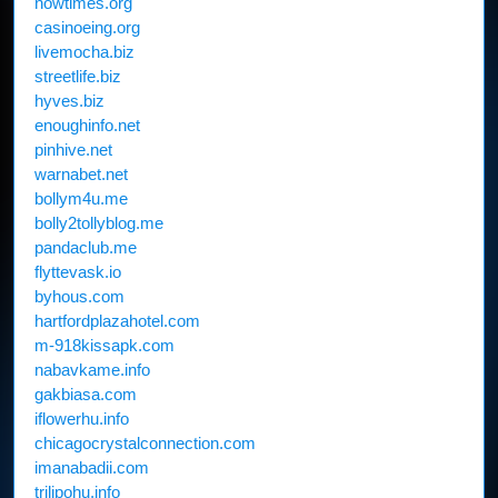
nowtimes.org
casinoeing.org
livemocha.biz
streetlife.biz
hyves.biz
enoughinfo.net
pinhive.net
warnabet.net
bollym4u.me
bolly2tollyblog.me
pandaclub.me
flyttevask.io
byhous.com
hartfordplazahotel.com
m-918kissapk.com
nabavkame.info
gakbiasa.com
iflowerhu.info
chicagocrystalconnection.com
imanabadii.com
trilipohu.info