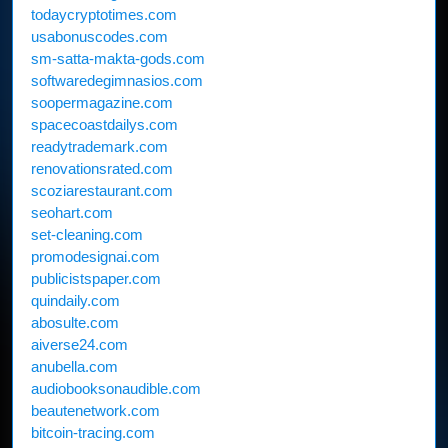
todaycryptotimes.com
usabonuscodes.com
sm-satta-makta-gods.com
softwaredegimnasios.com
soopermagazine.com
spacecoastdailys.com
readytrademark.com
renovationsrated.com
scoziarestaurant.com
seohart.com
set-cleaning.com
promodesignai.com
publicistspaper.com
quindaily.com
abosulte.com
aiverse24.com
anubella.com
audiobooksonaudible.com
beautenetwork.com
bitcoin-tracing.com