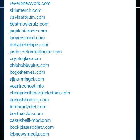
reverbnewyork.com
skinmerch.com
usvisaforum.com
bestmovierulz.com
jagalchi-trade.com
loopersound.com
minapenelope.com
justicereformalliance.com
cryptoglax.com
ohiohobbyplus.com
bogothemes.com
ajino-mingei.com
yourfreehost.info
cheapnorthfacejacketsm.com
gurjoshhomes.com
tombradydiet.com
bonthaiclub.com
casusbelli-mod.com
bookplatesociety.com
lebnewsmedia.com