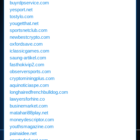
buyrdpservice.com
yesport.net
tostylo.com
yougetthat.net
sportsnetclub.com
newbestcrypto.com
oxfordsave.com
iclassicgames.com
saung-artikel.com
fasthokivip2.com
observersports.com
cryptominingplus.com
aquinoticiaspe.com
longhairedfrenchbulldog.com
lawyersforhire.co
businemarket.com
matahari88play.net
moneydescriptor.com
youthsmagazine.com
painaidee.net