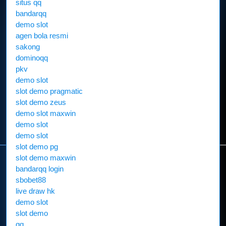
situs qq
bandarqq
demo slot
agen bola resmi
sakong
dominoqq
pkv
demo slot
slot demo pragmatic
slot demo zeus
demo slot maxwin
demo slot
demo slot
slot demo pg
slot demo maxwin
bandarqq login
sbobet88
live draw hk
demo slot
slot demo
qq