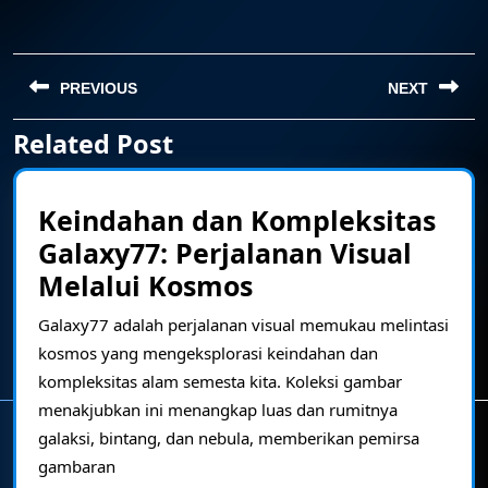
Post
navigation
PREVIOUS
NEXT
Related Post
Previous
Next
post:
post:
Keindahan dan Kompleksitas
Galaxy77: Perjalanan Visual
Keindahan
Melalui Kosmos
dan
Galaxy77 adalah perjalanan visual memukau melintasi
Kompleksitas
kosmos yang mengeksplorasi keindahan dan
Galaxy77:
kompleksitas alam semesta kita. Koleksi gambar
Perjalanan
menakjubkan ini menangkap luas dan rumitnya
galaksi, bintang, dan nebula, memberikan pemirsa
Visual
gambaran
Melalui