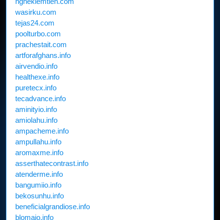
nghekiemtien.com
wasirku.com
tejas24.com
poolturbo.com
prachestait.com
artforafghans.info
airvendio.info
healthexe.info
puretecx.info
tecadvance.info
aminityio.info
amiolahu.info
ampacheme.info
ampullahu.info
aromaxme.info
asserthatecontrast.info
atenderme.info
bangumiio.info
bekosunhu.info
beneficialgrandiose.info
blomaio.info