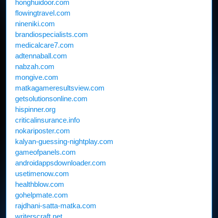
honghuidoor.com
flowingtravel.com
nineniki.com
brandiospecialists.com
medicalcare7.com
adtennaball.com
nabzah.com
mongive.com
matkagameresultsview.com
getsolutionsonline.com
hispinner.org
criticalinsurance.info
nokariposter.com
kalyan-guessing-nightplay.com
gameofpanels.com
androidappsdownloader.com
usetimenow.com
healthblow.com
gohelpmate.com
rajdhani-satta-matka.com
writerscraft.net