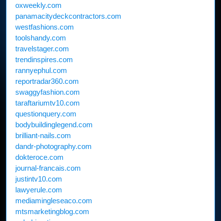
oxweekly.com
panamacitydeckcontractors.com
westfashions.com
toolshandy.com
travelstager.com
trendinspires.com
rannyephul.com
reportradar360.com
swaggyfashion.com
taraftariumtv10.com
questionquery.com
bodybuildinglegend.com
brilliant-nails.com
dandr-photography.com
dokteroce.com
journal-francais.com
justintv10.com
lawyerule.com
mediamingleseaco.com
mtsmarketingblog.com