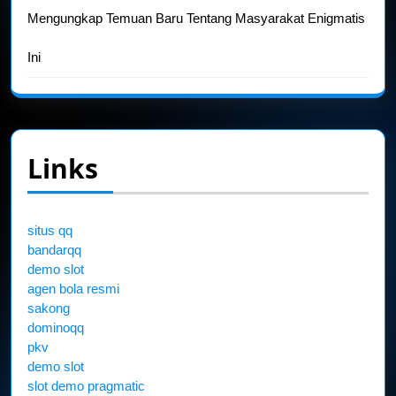
Mengungkap Temuan Baru Tentang Masyarakat Enigmatis
Ini
Links
situs qq
bandarqq
demo slot
agen bola resmi
sakong
dominoqq
pkv
demo slot
slot demo pragmatic