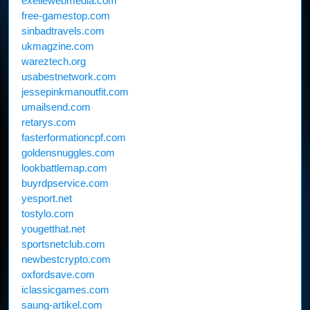
exellewebmedia.com
free-gamestop.com
sinbadtravels.com
ukmagzine.com
wareztech.org
usabestnetwork.com
jessepinkmanoutfit.com
umailsend.com
retarys.com
fasterformationcpf.com
goldensnuggles.com
lookbattlemap.com
buyrdpservice.com
yesport.net
tostylo.com
yougetthat.net
sportsnetclub.com
newbestcrypto.com
oxfordsave.com
iclassicgames.com
saung-artikel.com