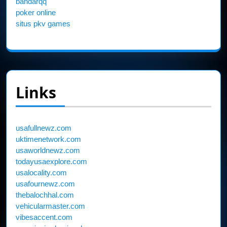
bandarqq
poker online
situs pkv games
Links
usafullnewz.com
uktimenetwork.com
usaworldnewz.com
todayusaexplore.com
usalocality.com
usafournewz.com
thebalochhal.com
vehicularmaster.com
vibesaccent.com