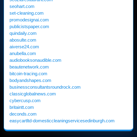
seohart.com
set-cleaning.com
promodesignai.com
publicistspaper.com
quindaily.com
abosulte.com
aiverse24.com
anubella.com
audiobooksonaudible.com
beautenetwork.com
bitcoin-tracing.com
bodyandshapes.com
businessconsultantsroundrock.com
classicglobalnews.com
cybercusp.com
britaintt.com
deconds.com
easycartltd-domesticcleaningservicesedinburgh.com