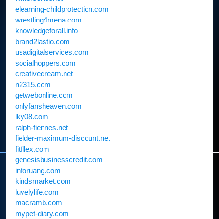
elearning-childprotection.com
wrestling4mena.com
knowledgeforall.info
brand2lastio.com
usadigitalservices.com
socialhoppers.com
creativedream.net
n2315.com
getwebonline.com
onlyfansheaven.com
lky08.com
ralph-fiennes.net
fielder-maximum-discount.net
fitfllex.com
genesisbusinesscredit.com
inforuang.com
kindsmarket.com
luvelylife.com
macramb.com
mypet-diary.com