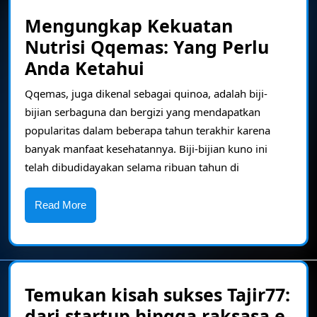
Mengungkap Kekuatan
Nutrisi Qqemas: Yang Perlu
Mengungkap
Anda Ketahui
Kekuatan
Qqemas, juga dikenal sebagai quinoa, adalah biji-
Nutrisi
bijian serbaguna dan bergizi yang mendapatkan
Qqemas:
popularitas dalam beberapa tahun terakhir karena
Yang
banyak manfaat kesehatannya. Biji-bijian kuno ini
telah dibudidayakan selama ribuan tahun di
Perlu
Anda
Read
Read More
Ketahui
More
Temukan kisah sukses Tajir77:
dari startup hingga raksasa e-