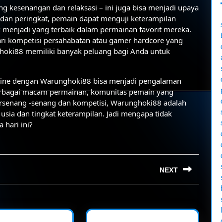
ng kesenangan dan relaksasi – ini juga bisa menjadi upaya
 dan peringkat, pemain dapat menguji keterampilan
 menjadi yang terbaik dalam permainan favorit mereka.
i kompetisi persahabatan atau gamer hardcore yang
hoki88 memiliki banyak peluang bagi Anda untuk
nline dengan Warunghoki88 bisa menjadi pengalaman
rbagai macam permainan, komunitas pemain yang
ersenang -senang dan kompetisi, Warunghoki88 adalah
 usia dan tingkat keterampilan. Jadi mengapa tidak
hari ini?
NEXT
Next
post: