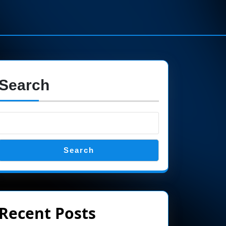
Search
Search
ce.com
Recent Posts