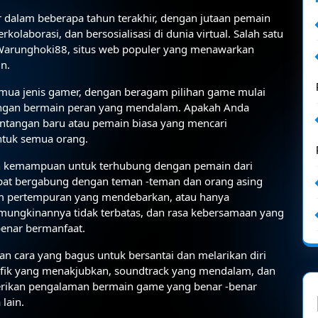
 dalam beberapa tahun terakhir, dengan jutaan pemain
kolaborasi, dan bersosialisasi di dunia virtual. Salah satu
 Warunghoki88, situs web populer yang menawarkan
n.
emua jenis gamer, dengan beragam pilihan game mulai
angan bermain peran yang mendalam. Apakah Anda
ntangan baru atau pemain biasa yang mencari
ntuk semua orang.
lah kemampuan untuk terhubung dengan pemain dari
pat bergabung dengan teman -teman dan orang asing
am pertempuran yang mendebarkan, atau hanya
mungkinannya tidak terbatas, dan rasa kebersamaan yang
benar bermanfaat.
an cara yang bagus untuk bersantai dan melarikan diri
rafik yang menakjubkan, soundtrack yang mendalam, dan
ikan pengalaman bermain game yang benar -benar
lain.