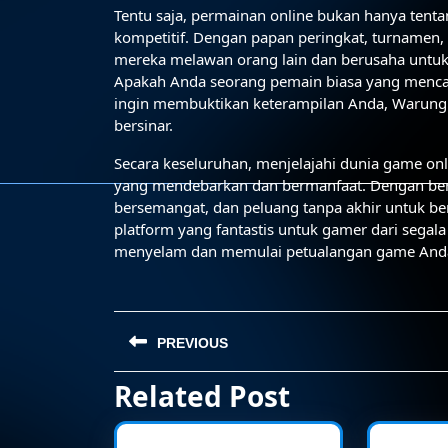
Tentu saja, permainan online bukan hanya tenta
kompetitif. Dengan papan peringkat, turnamen,
mereka melawan orang lain dan berusaha untuk
Apakah Anda seorang pemain biasa yang mencar
ingin membuktikan keterampilan Anda, Warung
bersinar.
Secara keseluruhan, menjelajahi dunia game o
yang mendebarkan dan bermanfaat. Dengan be
bersemangat, dan peluang tanpa akhir untuk b
platform yang fantastis untuk gamer dari segala
menyelam dan memulai petualangan game Anda 
Post
PREVIOUS
navigation
Related Post
Previous
post: