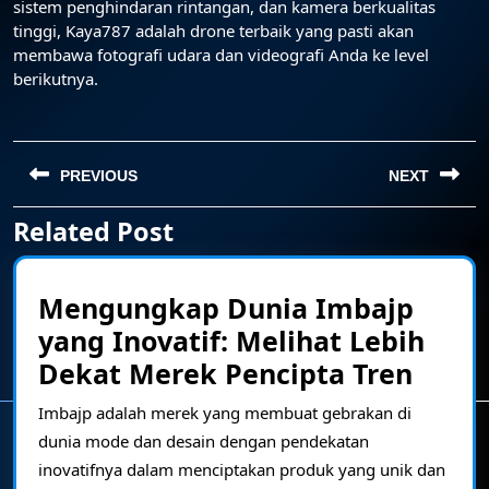
sistem penghindaran rintangan, dan kamera berkualitas
tinggi, Kaya787 adalah drone terbaik yang pasti akan
membawa fotografi udara dan videografi Anda ke level
berikutnya.
Post
navigation
PREVIOUS
NEXT
Related Post
Previous
Next
post:
post:
Mengungkap Dunia Imbajp
yang Inovatif: Melihat Lebih
Meng
Dekat Merek Pencipta Tren
Duni
Imbajp adalah merek yang membuat gebrakan di
Imba
dunia mode dan desain dengan pendekatan
yang
inovatifnya dalam menciptakan produk yang unik dan