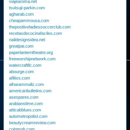
viajearoma.net
tsutsuji-parkin.com
agharab.com
cheapammousa.com
thepositiveladiessoccerclub.com
recetasdecocinafaciles.com
naildesignsidea.net
greatpai.com
paperlanterntheatre.org
freeworshipnetwork.com
watercraftllc.com
abourge.com
afiliixs.com
alharammallz.com
americanbulletins.com
asespares.com
arabianstime.com
atticabblues.com
autometropolist.com
beautycreamreview.com
coinmoh.com