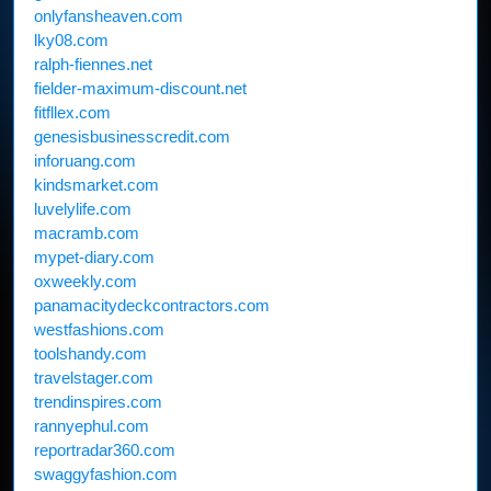
onlyfansheaven.com
lky08.com
ralph-fiennes.net
fielder-maximum-discount.net
fitfllex.com
genesisbusinesscredit.com
inforuang.com
kindsmarket.com
luvelylife.com
macramb.com
mypet-diary.com
oxweekly.com
panamacitydeckcontractors.com
westfashions.com
toolshandy.com
travelstager.com
trendinspires.com
rannyephul.com
reportradar360.com
swaggyfashion.com