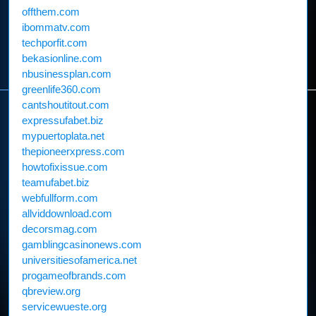
offthem.com
ibommatv.com
techporfit.com
bekasionline.com
nbusinessplan.com
greenlife360.com
cantshoutitout.com
expressufabet.biz
mypuertoplata.net
thepioneerxpress.com
howtofixissue.com
teamufabet.biz
webfullform.com
allviddownload.com
decorsmag.com
gamblingcasinonews.com
universitiesofamerica.net
progameofbrands.com
qbreview.org
servicewueste.org