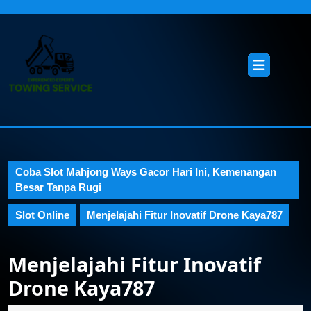
Skip
to
content
Skip
Open
to
Button
content
Coba Slot Mahjong Ways Gacor Hari Ini, Kemenangan
Besar Tanpa Rugi
Slot Online
Menjelajahi Fitur Inovatif Drone Kaya787
Menjelajahi Fitur Inovatif
Drone Kaya787