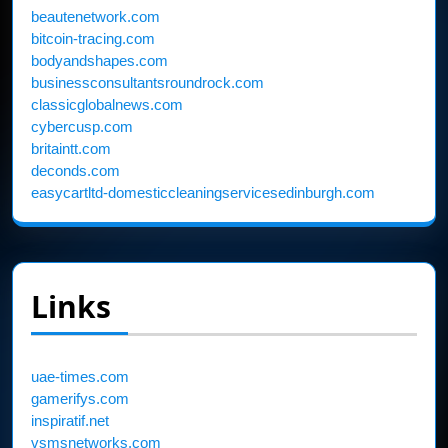
beautenetwork.com
bitcoin-tracing.com
bodyandshapes.com
businessconsultantsroundrock.com
classicglobalnews.com
cybercusp.com
britaintt.com
deconds.com
easycartltd-domesticcleaningservicesedinburgh.com
Links
uae-times.com
gamerifys.com
inspiratif.net
vsmsnetworks.com