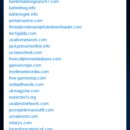
bantinbatdongsan247.com
bahednog.info
bahenxgek.info
pertamaskre.com
threadsvideoandphotodownloader.com
techgiddy.com
usalivenetwork.com
jackpotrushonline.info
ucnewshindi.com
freecellphonedatabase.com
gamersrope.com
exellewebmedia.com
free-gamestop.com
sinbadtravels.com
ukmagzine.com
wareztech.org
usabestnetwork.com
jessepinkmanoutfit.com
umailsend.com
retarys.com
fasterformationcpf.com