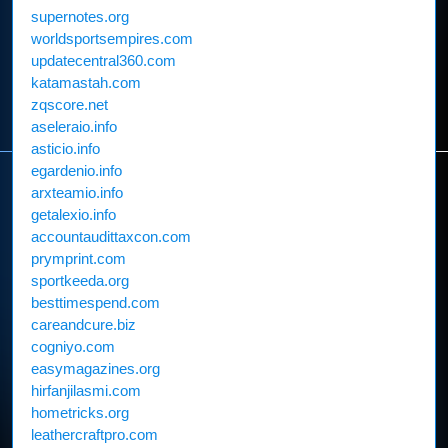
supernotes.org
worldsportsempires.com
updatecentral360.com
katamastah.com
zqscore.net
aseleraio.info
asticio.info
egardenio.info
arxteamio.info
getalexio.info
accountaudittaxcon.com
prymprint.com
sportkeeda.org
besttimespend.com
careandcure.biz
cogniyo.com
easymagazines.org
hirfanjilasmi.com
hometricks.org
leathercraftpro.com