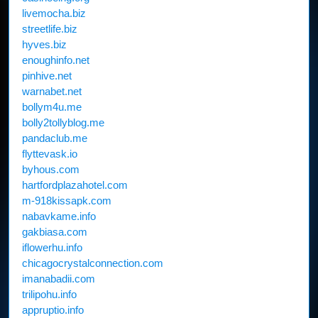
livemocha.biz
streetlife.biz
hyves.biz
enoughinfo.net
pinhive.net
warnabet.net
bollym4u.me
bolly2tollyblog.me
pandaclub.me
flyttevask.io
byhous.com
hartfordplazahotel.com
m-918kissapk.com
nabavkame.info
gakbiasa.com
iflowerhu.info
chicagocrystalconnection.com
imanabadii.com
trilipohu.info
appruptio.info