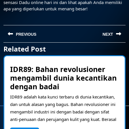
sensasi Dadu online hari ini dan lihat apakah Anda memiliki
apa yang diperlukan untuk menang besar!
Post
navigation
PREVIOUS
NEXT
Related Post
Previous
Next
post:
post:
IDR89: Bahan revolusioner
mengambil dunia kecantikan
IDR89:
dengan badai
Bahan
IDR89 adalah kata kunci terbaru di dunia kecantikan,
revolusioner
dan untuk alasan yang bagus. Bahan revolusioner ini
mengambil
mengambil industri ini dengan badai dengan sifat
dunia
anti-penuaan dan perujangan kulit yang kuat. Berasal