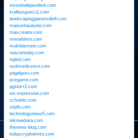
investindependent.com
kralbozguncu1.com
landscapinggainesvillefl.com
maisonhauturier.com
mascreator.com
menafahmi.com
mukhtarmeer.com
nascartoday.com
nqted.com
nzdriverlicence.com
pagalguru.com
pcegame.com
pgslot-r2.com
ws-expression.com
zchotels.com
zepfo.com
technologynews5.com
teknoeduka.com
thenews-blog.com
todaycryptotimes.com