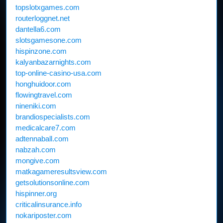
topslotxgames.com
routerloggnet.net
dantella6.com
slotsgamesone.com
hispinzone.com
kalyanbazarnights.com
top-online-casino-usa.com
honghuidoor.com
flowingtravel.com
nineniki.com
brandiospecialists.com
medicalcare7.com
adtennaball.com
nabzah.com
mongive.com
matkagameresultsview.com
getsolutionsonline.com
hispinner.org
criticalinsurance.info
nokariposter.com