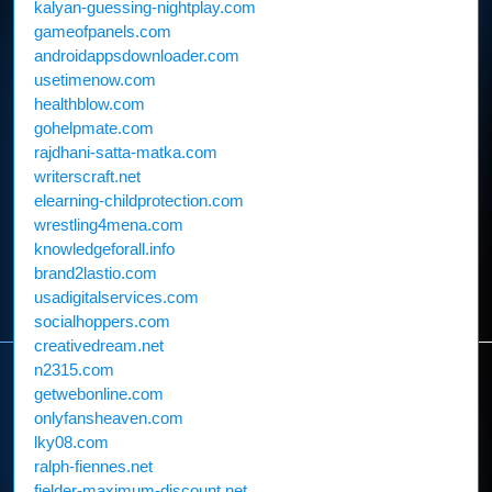
kalyan-guessing-nightplay.com
gameofpanels.com
androidappsdownloader.com
usetimenow.com
healthblow.com
gohelpmate.com
rajdhani-satta-matka.com
writerscraft.net
elearning-childprotection.com
wrestling4mena.com
knowledgeforall.info
brand2lastio.com
usadigitalservices.com
socialhoppers.com
creativedream.net
n2315.com
getwebonline.com
onlyfansheaven.com
lky08.com
ralph-fiennes.net
fielder-maximum-discount.net