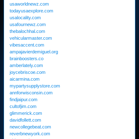
usaworldnewz.com
todayusaexplore.com
usalocality.com
usafournewz.com
thebalochhal.com
vehicularmaster.com
vibesaccent.com
ampajavierdemiguel.org
brainboosters.co
amberlately.com
joycebriscoe.com
aicarmina.com
mypartysupplystore.com
annforwisconsin.com
findjaipur.com
cultofjim.com
glimmerick.com
davidfollett.com
newcollegebeat.com
reverbnewyork.com