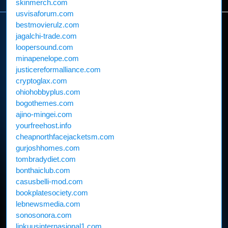
skinmerch.com
usvisaforum.com
bestmovierulz.com
jagalchi-trade.com
loopersound.com
minapenelope.com
justicereformalliance.com
cryptoglax.com
ohiohobbyplus.com
bogothemes.com
ajino-mingei.com
yourfreehost.info
cheapnorthfacejacketsm.com
gurjoshhomes.com
tombradydiet.com
bonthaiclub.com
casusbelli-mod.com
bookplatesociety.com
lebnewsmedia.com
sonosonora.com
linkuusinternasional1.com