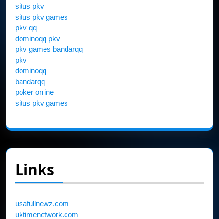
situs pkv
situs pkv games
pkv qq
dominoqq pkv
pkv games bandarqq
pkv
dominoqq
bandarqq
poker online
situs pkv games
Links
usafullnewz.com
uktimenetwork.com