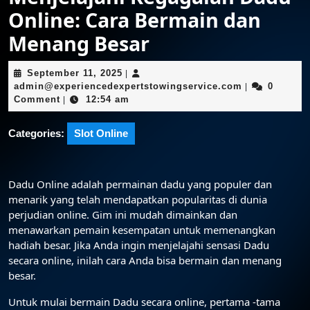
Online: Cara Bermain dan
Menang Besar
September
September 11, 2025
|
11,
admin@experi
admin@experiencedexpertstowingservice.com
0
|
2025
Comment
12:54 am
|
Categories:
Slot Online
Dadu Online adalah permainan dadu yang populer dan
menarik yang telah mendapatkan popularitas di dunia
perjudian online. Gim ini mudah dimainkan dan
menawarkan pemain kesempatan untuk memenangkan
hadiah besar. Jika Anda ingin menjelajahi sensasi Dadu
secara online, inilah cara Anda bisa bermain dan menang
besar.
Untuk mulai bermain Dadu secara online, pertama -tama