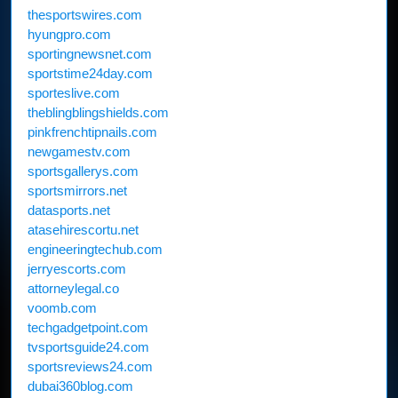
thesportswires.com
hyungpro.com
sportingnewsnet.com
sportstime24day.com
sporteslive.com
theblingblingshields.com
pinkfrenchtipnails.com
newgamestv.com
sportsgallerys.com
sportsmirrors.net
datasports.net
atasehirescortu.net
engineeringtechub.com
jerryescorts.com
attorneylegal.co
voomb.com
techgadgetpoint.com
tvsportsguide24.com
sportsreviews24.com
dubai360blog.com