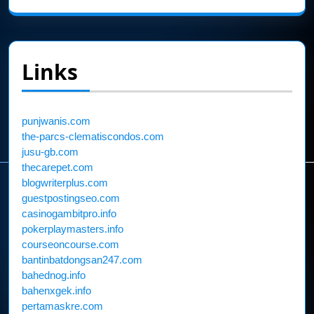
Links
punjwanis.com
the-parcs-clematiscondos.com
jusu-gb.com
thecarepet.com
blogwriterplus.com
guestpostingseo.com
casinogambitpro.info
pokerplaymasters.info
courseoncourse.com
bantinbatdongsan247.com
bahednog.info
bahenxgek.info
pertamaskre.com